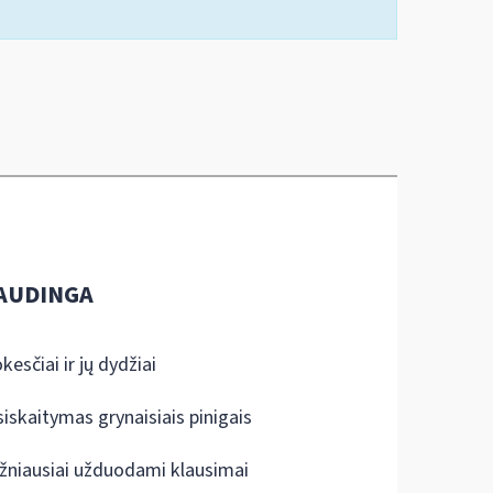
AUDINGA
kesčiai ir jų dydžiai
siskaitymas grynaisiais pinigais
žniausiai užduodami klausimai