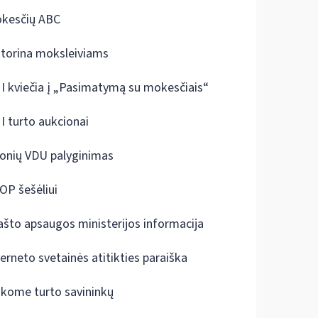
kesčių ABC
ktorina moksleiviams
I kviečia į „Pasimatymą su mokesčiais“
I turto aukcionai
onių VDU palyginimas
OP šešėliui
ašto apsaugos ministerijos informacija
terneto svetainės atitikties paraiška
škome turto savininkų