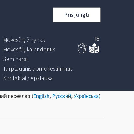
Prisijungti
Mokesčių žinynas
Mokesčių kalendorius
Seminarai
Tarptautinis apmokestinimas
Kontaktai / Apklausa
ний переклад (
English
,
Русский
,
Українська
)