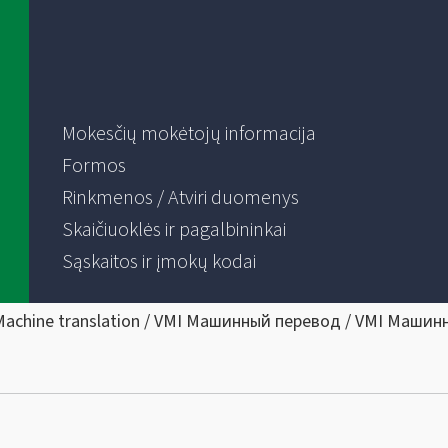
Mokesčių mokėtojų informacija
Formos
Rinkmenos / Atviri duomenys
Skaičiuoklės ir pagalbininkai
Sąskaitos ir įmokų kodai
Machine translation / VMI Машинный перевод / VMI Машин