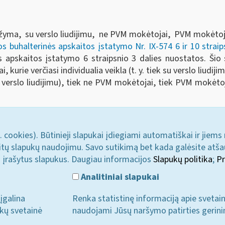
pažyma, su verslo liudijimu, ne PVM mokėtojai, PVM mokėtoja
s buhalterinės apskaitos įstatymo Nr. IX-574 6 ir 10 strai
nės apskaitos įstatymo 6 straipsnio 3 dalies nuostatos. Ši
 kurie verčiasi individualia veikla (t. y. tiek su verslo liudij
verslo liudijimu), tiek ne PVM mokėtojai, tiek PVM mokėtoja
. cookies). Būtinieji slapukai įdiegiami automatiškai ir jiems
u kitų slapukų naudojimu. Savo sutikimą bet kada galėsite atš
i įrašytus slapukus. Daugiau informacijos
Slapukų politika
;
Pr
Analitiniai slapukai
įgalina
Renka statistinę informaciją apie svetai
ukų svetainė
naudojami Jūsų naršymo patirties gerini