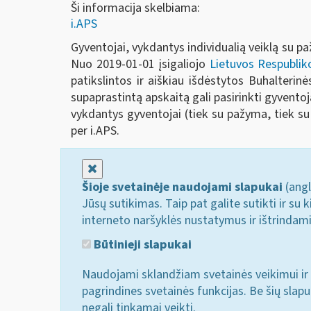
Ši informacija skelbiama:
i.APS
Gyventojai, vykdantys individualią veiklą su 
Nuo 2019-01-01 įsigaliojo
Lietuvos Respubliko
patikslintos ir aiškiau išdėstytos Buhalteri
supaprastintą apskaitą gali pasirinkti gyventojai,
vykdantys gyventojai (tiek su pažyma, tiek su 
per i.APS.
Uždaryti
Šioje svetainėje naudojami slapukai
(angl
Jūsų sutikimas. Taip pat galite sutikti ir s
interneto naršyklės nustatymus ir ištrindam
Būtinieji slapukai
Naudojami sklandžiam svetainės veikimui ir 
pagrindines svetainės funkcijas. Be šių slap
negali tinkamai veikti.