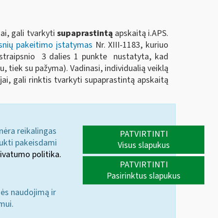
i, gali tvarkyti
supaprastintą
apskaitą i.APS.
psnių pakeitimo įstatymas
Nr. XIII-1183, kuriuo
o straipsnio 3 dalies 1 punkte nustatyta, kad
imu, tiek su pažyma). Vadinasi, individualią veiklą
i, gali rinktis tvarkyti supaprastintą apskaitą
 nėra reikalingas
PATVIRTINTI
aukti pakeisdami
Visus slapukus
ivatumo politika.
PATVIRTINTI
Pasirinktus slapukus
nės naudojimą ir
mui.