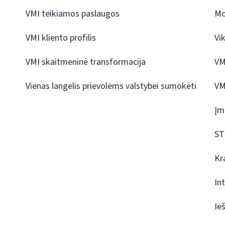
VMI teikiamos paslaugos
Mo
VMI kliento profilis
Vi
VMI skaitmeninė transformacija
VM
Vienas langelis prievolėms valstybei sumokėti
VM
Įm
ST
Kr
In
Ie