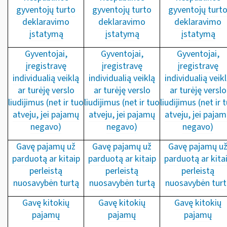
gyventojų turto
gyventojų turto
gyventojų turt
deklaravimo
deklaravimo
deklaravimo
įstatymą
įstatymą
įstatymą
Gyventojai,
Gyventojai,
Gyventojai,
įregistravę
įregistravę
įregistravę
individualią veiklą
individualią veiklą
individualią veik
ar turėję verslo
ar turėję verslo
ar turėję verslo
liudijimus (net ir tuo
liudijimus (net ir tuo
liudijimus (net ir 
atveju, jei pajamų
atveju, jei pajamų
atveju, jei paja
negavo)
negavo)
negavo)
Gavę pajamų už
Gavę pajamų už
Gavę pajamų u
parduotą ar kitaip
parduotą ar kitaip
parduotą ar kita
perleistą
perleistą
perleistą
nuosavybėn turtą
nuosavybėn turtą
nuosavybėn turt
Gavę kitokių
Gavę kitokių
Gavę kitokių
pajamų
pajamų
pajamų