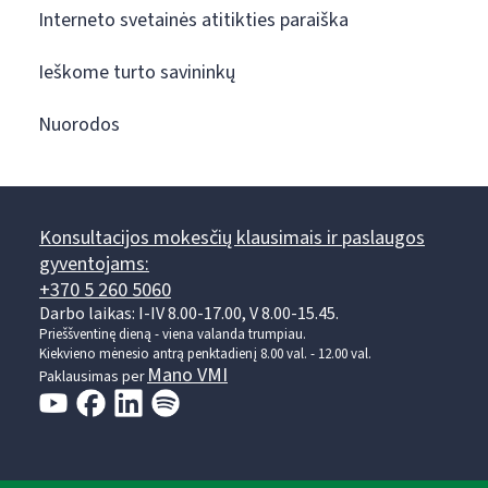
Interneto svetainės atitikties paraiška
Ieškome turto savininkų
Nuorodos
Konsultacijos mokesčių klausimais ir paslaugos
gyventojams:
+370 5 260 5060
Darbo laikas: I-IV 8.00-17.00, V 8.00-15.45.
Prieššventinę dieną - viena valanda trumpiau.
Kiekvieno mėnesio antrą penktadienį 8.00 val. - 12.00 val.
Mano VMI
Paklausimas per