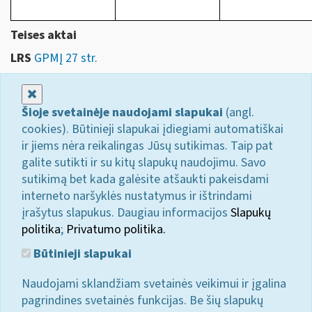
Teises aktai
LRS
GPMĮ 27 str.
Uždaryti
Šioje svetainėje naudojami slapukai
(angl.
cookies). Būtinieji slapukai įdiegiami automatiškai
ir jiems nėra reikalingas Jūsų sutikimas. Taip pat
galite sutikti ir su kitų slapukų naudojimu. Savo
sutikimą bet kada galėsite atšaukti pakeisdami
interneto naršyklės nustatymus ir ištrindami
įrašytus slapukus. Daugiau informacijos
Slapukų
politika
;
Privatumo politika.
Būtinieji slapukai
Naudojami sklandžiam svetainės veikimui ir įgalina
pagrindines svetainės funkcijas. Be šių slapukų