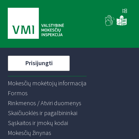
Prisijungti
Mokesčių mokėtojų informacija
Formos
Rinkmenos / Atviri duomenys
Skaičiuoklės ir pagalbininkai
Sąskaitos ir įmokų kodai
Mokesčių žinynas