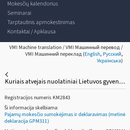
Mokesčių kalendorius
Seminarai
Tarptautinis apmokestinimas
Kontaktai / Apklausa
VMI Machine translation / VMI Машинный перевод /
VMI Машинний переклад (
English
,
Русский
,
Українська
)
Kuriais atvejais nuolatiniai Lietuvos gyventojai privalo deklaruoti 2021 - 2025 metų pajamas?
Registracijos numeris KM2843
Ši informacija skelbiama:
Pajamų mokesčio sumokėjimas ir deklaravimas (metinė
deklaracija GPM311)