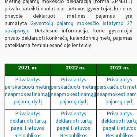
Metinę pajamų mokesčio deklaraciją (forma GPM311)
privalo pateikti nuolatiniai Lietuvos gyventojai, kuriems
prievolė deklaruoti metines pajamas yra
numatyta
Gyventojų pajamų mokesčio įstatymo 27
straipsnyje
.
Detalesnė informacija, kurie gyventojai
privalo deklaruoti konkrečių kalendorinių metų pajamas
pateikiama žemiau esančioje lentelėje:
2021 m.
2022 m.
2023 m.
Privalantys
Privalantys
Privalantys
perskaičiuoti metinį
perskaičiuoti metinį
perskaičiuoti met
neapmokestinamąjį
neapmokestinamąjį
neapmokestinamą
pajamų dydį
pajamų dydį
pajamų dydį
Privalantys
Privalantys
Privalantys
deklaruoti turtą
deklaruoti turtą
deklaruoti turt
pagal Lietuvos
pagal Lietuvos
pagal Lietuvos
Respublikos
Respublikos
Respublikos