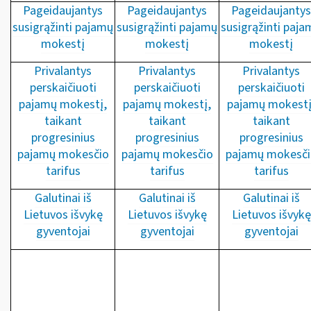
Pageidaujantys
Pageidaujantys
Pageidaujantys
susigrąžinti pajamų
susigrąžinti pajamų
susigrąžinti paja
mokestį
mokestį
mokestį
Privalantys
Privalantys
Privalantys
perskaičiuoti
perskaičiuoti
perskaičiuoti
pajamų mokestį,
pajamų mokestį,
pajamų mokestį
taikant
taikant
taikant
progresinius
progresinius
progresinius
pajamų mokesčio
pajamų mokesčio
pajamų mokesči
tarifus
tarifus
tarifus
Galutinai iš
Galutinai iš
Galutinai iš
Lietuvos išvykę
Lietuvos išvykę
Lietuvos išvykę
gyventojai
gyventojai
gyventojai