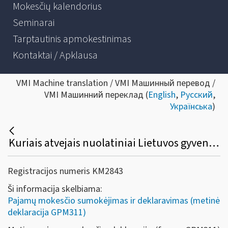
Mokesčių kalendorius
Seminarai
Tarptautinis apmokestinimas
Kontaktai / Apklausa
VMI Machine translation / VMI Машинный перевод /
VMI Машинний переклад (
English
,
Русский
,
Українська
)
Kuriais atvejais nuolatiniai Lietuvos gyventojai privalo deklaruoti 2021 - 2025 metų pajamas?
Registracijos numeris KM2843
Ši informacija skelbiama:
Pajamų mokesčio sumokėjimas ir deklaravimas (metinė
deklaracija GPM311)