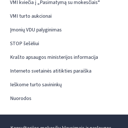
VMI kviečia į „Pasimatymą su mokesčiais“
VMI turto aukcionai
Įmonių VDU palyginimas
STOP šešėliui
Krašto apsaugos ministerijos informacija
Interneto svetainės atitikties paraiška
Ieškome turto savininkų
Nuorodos