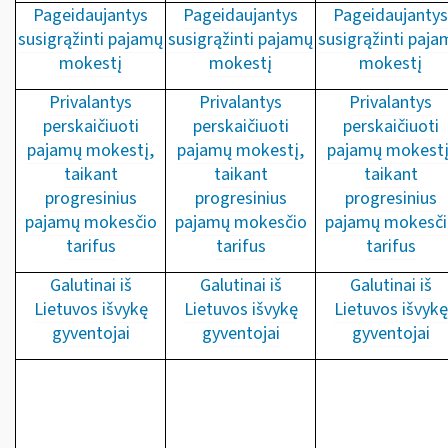
Pageidaujantys
Pageidaujantys
Pageidaujantys
susigrąžinti pajamų
susigrąžinti pajamų
susigrąžinti paja
mokestį
mokestį
mokestį
Privalantys
Privalantys
Privalantys
perskaičiuoti
perskaičiuoti
perskaičiuoti
pajamų mokestį,
pajamų mokestį,
pajamų mokestį
taikant
taikant
taikant
progresinius
progresinius
progresinius
pajamų mokesčio
pajamų mokesčio
pajamų mokesči
tarifus
tarifus
tarifus
Galutinai iš
Galutinai iš
Galutinai iš
Lietuvos išvykę
Lietuvos išvykę
Lietuvos išvykę
gyventojai
gyventojai
gyventojai