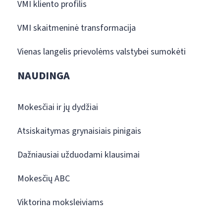
VMI kliento profilis
VMI skaitmeninė transformacija
Vienas langelis prievolėms valstybei sumokėti
NAUDINGA
Mokesčiai ir jų dydžiai
Atsiskaitymas grynaisiais pinigais
Dažniausiai užduodami klausimai
Mokesčių ABC
Viktorina moksleiviams