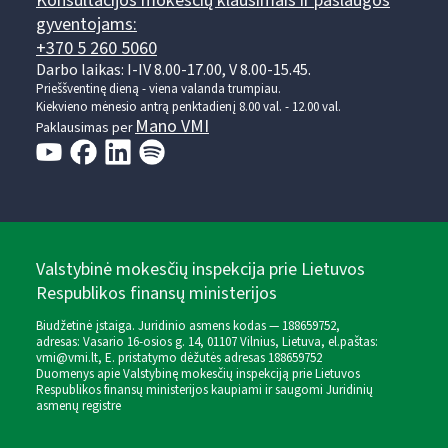
Konsultacijos mokesčių klausimais ir paslaugos
gyventojams:
+370 5 260 5060
Darbo laikas: I-IV 8.00-17.00, V 8.00-15.45.
Prieššventinę dieną - viena valanda trumpiau.
Kiekvieno mėnesio antrą penktadienį 8.00 val. - 12.00 val.
Mano VMI
Paklausimas per
Valstybinė mokesčių inspekcija prie Lietuvos
Respublikos finansų ministerijos
Biudžetinė įstaiga. Juridinio asmens kodas — 188659752,
adresas: Vasario 16-osios g. 14, 01107 Vilnius, Lietuva, el.paštas:
vmi@vmi.lt
, E. pristatymo dėžutės adresas 188659752
Duomenys apie Valstybinę mokesčių inspekciją prie Lietuvos
Respublikos finansų ministerijos kaupiami ir saugomi Juridinių
asmenų registre