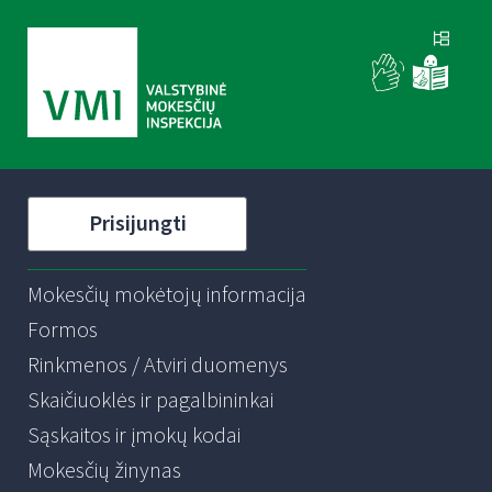
Prisijungti
Mokesčių mokėtojų informacija
Formos
Rinkmenos / Atviri duomenys
Skaičiuoklės ir pagalbininkai
Sąskaitos ir įmokų kodai
Mokesčių žinynas