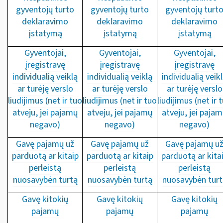
gyventojų turto
gyventojų turto
gyventojų turt
deklaravimo
deklaravimo
deklaravimo
įstatymą
įstatymą
įstatymą
Gyventojai,
Gyventojai,
Gyventojai,
įregistravę
įregistravę
įregistravę
individualią veiklą
individualią veiklą
individualią veik
ar turėję verslo
ar turėję verslo
ar turėję verslo
liudijimus (net ir tuo
liudijimus (net ir tuo
liudijimus (net ir 
atveju, jei pajamų
atveju, jei pajamų
atveju, jei paja
negavo)
negavo)
negavo)
Gavę pajamų už
Gavę pajamų už
Gavę pajamų u
parduotą ar kitaip
parduotą ar kitaip
parduotą ar kita
perleistą
perleistą
perleistą
nuosavybėn turtą
nuosavybėn turtą
nuosavybėn turt
Gavę kitokių
Gavę kitokių
Gavę kitokių
pajamų
pajamų
pajamų