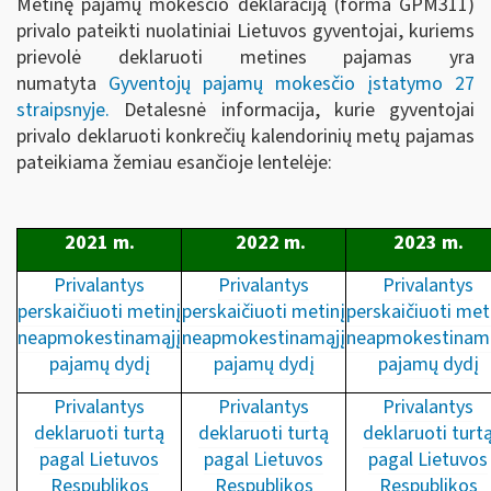
Metinę pajamų mokesčio deklaraciją (forma GPM311)
privalo pateikti nuolatiniai Lietuvos gyventojai, kuriems
prievolė deklaruoti metines pajamas yra
numatyta
Gyventojų pajamų mokesčio įstatymo 27
straipsnyje
.
Detalesnė informacija, kurie gyventojai
privalo deklaruoti konkrečių kalendorinių metų pajamas
pateikiama žemiau esančioje lentelėje:
2021 m.
2022 m.
2023 m.
Privalantys
Privalantys
Privalantys
perskaičiuoti metinį
perskaičiuoti metinį
perskaičiuoti met
neapmokestinamąjį
neapmokestinamąjį
neapmokestinamą
pajamų dydį
pajamų dydį
pajamų dydį
Privalantys
Privalantys
Privalantys
deklaruoti turtą
deklaruoti turtą
deklaruoti turt
pagal Lietuvos
pagal Lietuvos
pagal Lietuvos
Respublikos
Respublikos
Respublikos