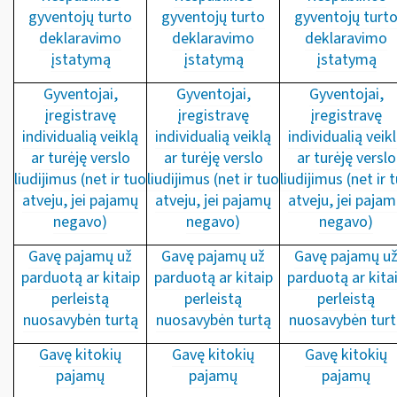
gyventojų turto
gyventojų turto
gyventojų turt
deklaravimo
deklaravimo
deklaravimo
įstatymą
įstatymą
įstatymą
Gyventojai,
Gyventojai,
Gyventojai,
įregistravę
įregistravę
įregistravę
individualią veiklą
individualią veiklą
individualią veik
ar turėję verslo
ar turėję verslo
ar turėję verslo
liudijimus (net ir tuo
liudijimus (net ir tuo
liudijimus (net ir 
atveju, jei pajamų
atveju, jei pajamų
atveju, jei paja
negavo)
negavo)
negavo)
Gavę pajamų už
Gavę pajamų už
Gavę pajamų u
parduotą ar kitaip
parduotą ar kitaip
parduotą ar kita
perleistą
perleistą
perleistą
nuosavybėn turtą
nuosavybėn turtą
nuosavybėn turt
Gavę kitokių
Gavę kitokių
Gavę kitokių
pajamų
pajamų
pajamų