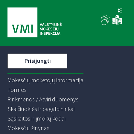
Prisijungti
Mokesčių mokėtojų informacija
Formos
Rinkmenos / Atviri duomenys
Skaičiuoklės ir pagalbininkai
Sąskaitos ir įmokų kodai
Mokesčių žinynas