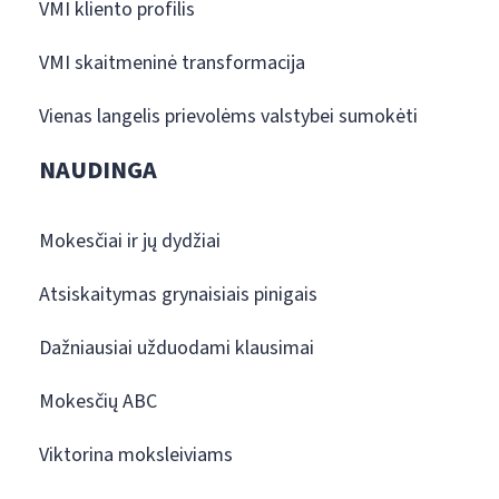
VMI kliento profilis
VMI skaitmeninė transformacija
Vienas langelis prievolėms valstybei sumokėti
NAUDINGA
Mokesčiai ir jų dydžiai
Atsiskaitymas grynaisiais pinigais
Dažniausiai užduodami klausimai
Mokesčių ABC
Viktorina moksleiviams