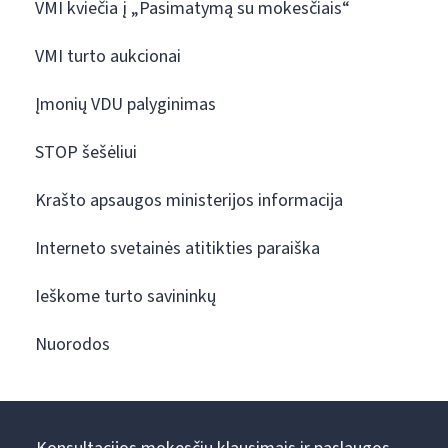
VMI kviečia į „Pasimatymą su mokesčiais“
VMI turto aukcionai
Įmonių VDU palyginimas
STOP šešėliui
Krašto apsaugos ministerijos informacija
Interneto svetainės atitikties paraiška
Ieškome turto savininkų
Nuorodos