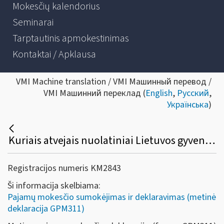
Mokesčių kalendorius
Seminarai
Tarptautinis apmokestinimas
Kontaktai / Apklausa
VMI Machine translation / VMI Машинный перевод /
VMI Машинний переклад (
English
,
Русский
,
Українська
)
Kuriais atvejais nuolatiniai Lietuvos gyventojai privalo deklaruoti 2021 - 2025 metų pajamas?
Registracijos numeris KM2843
Ši informacija skelbiama:
Pajamų mokesčio sumokėjimas ir deklaravimas (metinė
deklaracija GPM311)