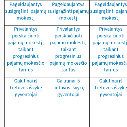
Pageidaujantys
Pageidaujantys
Pageidaujantys
susigrąžinti pajamų
susigrąžinti pajamų
susigrąžinti paja
mokestį
mokestį
mokestį
Privalantys
Privalantys
Privalantys
perskaičiuoti
perskaičiuoti
perskaičiuoti
pajamų mokestį,
pajamų mokestį,
pajamų mokestį
taikant
taikant
taikant
progresinius
progresinius
progresinius
pajamų mokesčio
pajamų mokesčio
pajamų mokesči
tarifus
tarifus
tarifus
Galutinai iš
Galutinai iš
Galutinai iš
Lietuvos išvykę
Lietuvos išvykę
Lietuvos išvykę
gyventojai
gyventojai
gyventojai