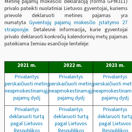
Metinę pajamų mokesčio deklaraciją (forma GPM311)
privalo pateikti nuolatiniai Lietuvos gyventojai, kuriems
prievolė deklaruoti metines pajamas yra
numatyta
Gyventojų pajamų mokesčio įstatymo 27
straipsnyje
.
Detalesnė informacija, kurie gyventojai
privalo deklaruoti konkrečių kalendorinių metų pajamas
pateikiama žemiau esančioje lentelėje:
2021 m.
2022 m.
2023 m.
Privalantys
Privalantys
Privalantys
perskaičiuoti metinį
perskaičiuoti metinį
perskaičiuoti met
neapmokestinamąjį
neapmokestinamąjį
neapmokestinamą
pajamų dydį
pajamų dydį
pajamų dydį
Privalantys
Privalantys
Privalantys
deklaruoti turtą
deklaruoti turtą
deklaruoti turt
pagal Lietuvos
pagal Lietuvos
pagal Lietuvos
Respublikos
Respublikos
Respublikos