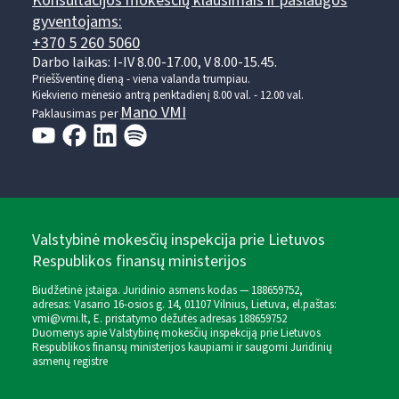
Konsultacijos mokesčių klausimais ir paslaugos
gyventojams:
+370 5 260 5060
Darbo laikas: I-IV 8.00-17.00, V 8.00-15.45.
Prieššventinę dieną - viena valanda trumpiau.
Kiekvieno mėnesio antrą penktadienį 8.00 val. - 12.00 val.
Mano VMI
Paklausimas per
Valstybinė mokesčių inspekcija prie Lietuvos
Respublikos finansų ministerijos
Biudžetinė įstaiga. Juridinio asmens kodas — 188659752,
adresas: Vasario 16-osios g. 14, 01107 Vilnius, Lietuva, el.paštas:
vmi@vmi.lt
, E. pristatymo dėžutės adresas 188659752
Duomenys apie Valstybinę mokesčių inspekciją prie Lietuvos
Respublikos finansų ministerijos kaupiami ir saugomi Juridinių
asmenų registre