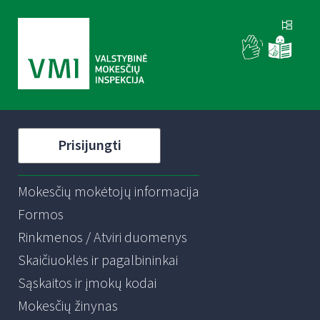
Prisijungti
Mokesčių mokėtojų informacija
Formos
Rinkmenos / Atviri duomenys
Skaičiuoklės ir pagalbininkai
Sąskaitos ir įmokų kodai
Mokesčių žinynas