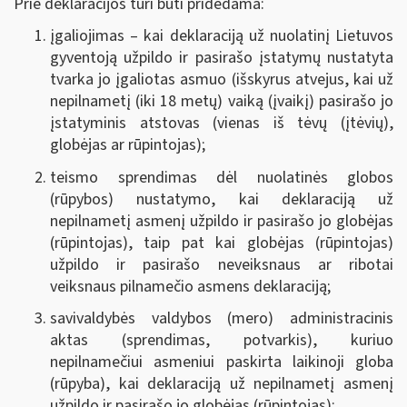
Prie deklaracijos turi būti pridedama:
įgaliojimas – kai deklaraciją už nuolatinį Lietuvos
gyventoją užpildo ir pasirašo įstatymų nustatyta
tvarka jo įgaliotas asmuo (išskyrus atvejus, kai už
nepilnametį (iki 18 metų) vaiką (įvaikį) pasirašo jo
įstatyminis atstovas (vienas iš tėvų (įtėvių),
globėjas ar rūpintojas);
teismo sprendimas dėl nuolatinės globos
(rūpybos) nustatymo, kai deklaraciją už
nepilnametį asmenį užpildo ir pasirašo jo globėjas
(rūpintojas), taip pat kai globėjas (rūpintojas)
užpildo ir pasirašo neveiksnaus ar ribotai
veiksnaus pilnamečio asmens deklaraciją;
savivaldybės valdybos (mero) administracinis
aktas (sprendimas, potvarkis), kuriuo
nepilnamečiui asmeniui paskirta laikinoji globa
(rūpyba), kai deklaraciją už nepilnametį asmenį
užpildo ir pasirašo jo globėjas (rūpintojas);