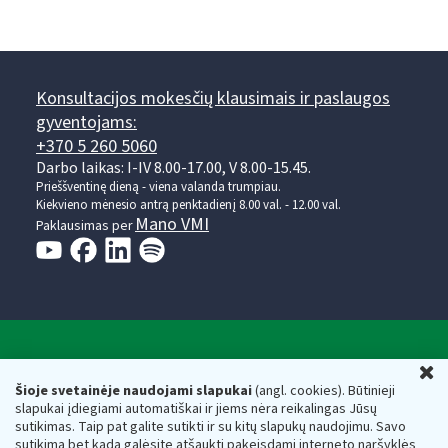
Konsultacijos mokesčių klausimais ir paslaugos
gyventojams:
+370 5 260 5060
Darbo laikas: I-IV 8.00-17.00, V 8.00-15.45.
Prieššventinę dieną - viena valanda trumpiau.
Kiekvieno mėnesio antrą penktadienį 8.00 val. - 12.00 val.
Mano VMI
Paklausimas per
Valstybinė mokesčių inspekcija prie Lietuvos
U
Respublikos finansų ministerijos
Šioje svetainėje naudojami slapukai
(angl. cookies). Būtinieji
slapukai įdiegiami automatiškai ir jiems nėra reikalingas Jūsų
Biudžetinė įstaiga. Juridinio asmens kodas — 188659752,
sutikimas. Taip pat galite sutikti ir su kitų slapukų naudojimu. Savo
adresas: Vasario 16-osios g. 14, 01107 Vilnius, Lietuva, el.paštas:
sutikimą bet kada galėsite atšaukti pakeisdami interneto naršyklės