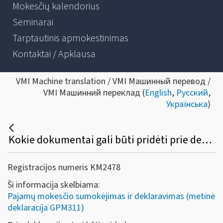
Mokesčių kalendorius
Seminarai
Tarptautinis apmokestinimas
Kontaktai / Apklausa
VMI Machine translation / VMI Машинный перевод /
VMI Машинний переклад (
English
,
Русский
,
Українська
)
Kokie dokumentai gali būti pridėti prie deklaracijos GPM311 formos?
Registracijos numeris KM2478
Ši informacija skelbiama:
Pajamų mokesčio sumokėjimas ir deklaravimas (metinė
deklaracija GPM311)