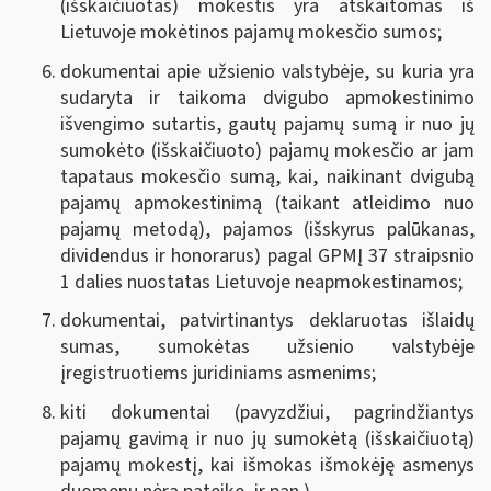
(išskaičiuotas) mokestis yra atskaitomas iš
Lietuvoje mokėtinos pajamų mokesčio sumos;
dokumentai apie užsienio valstybėje, su kuria yra
sudaryta ir taikoma dvigubo apmokestinimo
išvengimo sutartis, gautų pajamų sumą ir nuo jų
sumokėto (išskaičiuoto) pajamų mokesčio ar jam
tapataus mokesčio sumą, kai, naikinant dvigubą
pajamų apmokestinimą (taikant atleidimo nuo
pajamų metodą), pajamos (išskyrus palūkanas,
dividendus ir honorarus) pagal GPMĮ 37 straipsnio
1 dalies nuostatas Lietuvoje neapmokestinamos;
dokumentai, patvirtinantys deklaruotas išlaidų
sumas, sumokėtas užsienio valstybėje
įregistruotiems juridiniams asmenims;
kiti dokumentai (pavyzdžiui, pagrindžiantys
pajamų gavimą ir nuo jų sumokėtą (išskaičiuotą)
pajamų mokestį, kai išmokas išmokėję asmenys