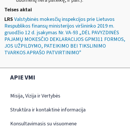
duomenų nėra pateikę, ir pan.).
Teises aktai
LRS
Valstybinės mokesčių inspekcijos prie Lietuvos
Respublikos finansų ministerijos viršininko 2019 m.
gruodžio 12 d. įsakymas Nr. VA-93 „DĖL PAVYZDINĖS
PAJAMŲ MOKESČIO DEKLARACIJOS GPM311 FORMOS,
JOS UŽPILDYMO, PATEIKIMO BEI TIKSLINIMO
TVARKOS APRAŠO PATVIRTINIMO"
APIE VMI
Misija, Vizija ir Vertybės
Struktūra ir kontaktinė informacija
Konsultavimasis su visuomene