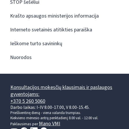
STOP šešėliui
Krašto apsaugos ministerijos informacija
Interneto svetainės atitikties paraiška
Ieškome turto savininkų
Nuorodos
Konsultacijos mokesčių klausimais ir paslaugos
gyventojams:
+370 5 260 5060
Darbo laikas: I-IV 8.00-17.00, V 8.00-15.45.
Prieššventinę dieną - viena valanda trumpiau.
Kiekvieno mėnesio antrą penktadienį 8.00 val. - 12.00 val.
Mano VMI
Paklausimas per