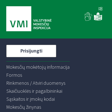
Prisijungti
Mokesčių mokėtojų informacija
Formos
Rinkmenos / Atviri duomenys
Skaičiuoklės ir pagalbininkai
Sąskaitos ir įmokų kodai
Mokesčių žinynas