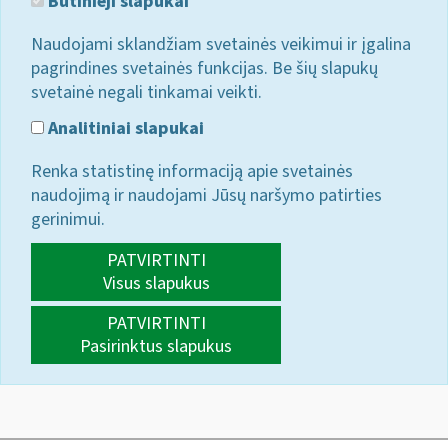
Būtinieji slapukai
Naudojami sklandžiam svetainės veikimui ir įgalina
pagrindines svetainės funkcijas. Be šių slapukų
svetainė negali tinkamai veikti.
Analitiniai slapukai
Renka statistinę informaciją apie svetainės
naudojimą ir naudojami Jūsų naršymo patirties
gerinimui.
PATVIRTINTI
Visus slapukus
PATVIRTINTI
Pasirinktus slapukus