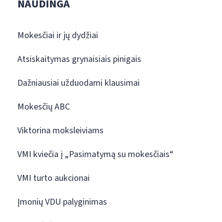
NAUDINGA
Mokesčiai ir jų dydžiai
Atsiskaitymas grynaisiais pinigais
Dažniausiai užduodami klausimai
Mokesčių ABC
Viktorina moksleiviams
VMI kviečia į „Pasimatymą su mokesčiais“
VMI turto aukcionai
Įmonių VDU palyginimas