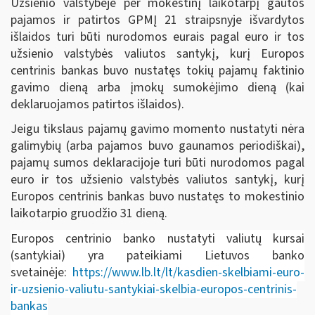
Užsienio valstybėje per mokestinį laikotarpį gautos
pajamos ir patirtos GPMĮ 21 straipsnyje išvardytos
išlaidos turi būti nurodomos eurais pagal euro ir tos
užsienio valstybės valiutos santykį, kurį Europos
centrinis bankas buvo nustatęs tokių pajamų faktinio
gavimo dieną arba įmokų sumokėjimo dieną (kai
deklaruojamos patirtos išlaidos).
Jeigu tikslaus pajamų gavimo momento nustatyti nėra
galimybių (arba pajamos buvo gaunamos periodiškai),
pajamų sumos deklaracijoje turi būti nurodomos pagal
euro ir tos užsienio valstybės valiutos santykį, kurį
Europos centrinis bankas buvo nustatęs to mokestinio
laikotarpio gruodžio 31 dieną.
Europos centrinio banko nustatyti valiutų kursai
(santykiai) yra pateikiami Lietuvos banko
svetainėje:
https://www.lb.lt/lt/kasdien-skelbiami-euro-
ir-uzsienio-valiutu-santykiai-skelbia-europos-centrinis-
bankas