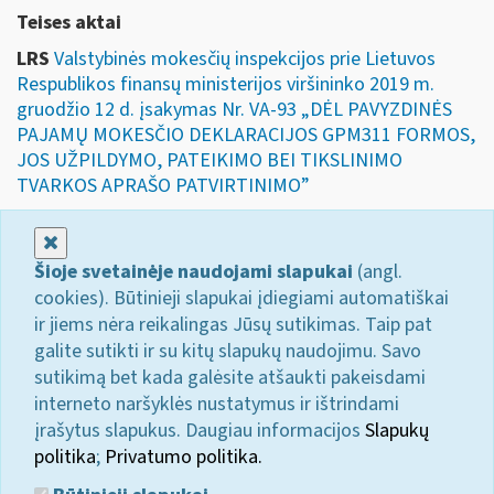
Teises aktai
LRS
Valstybinės mokesčių inspekcijos prie Lietuvos
Respublikos finansų ministerijos viršininko 2019 m.
gruodžio 12 d. įsakymas Nr. VA-93 „DĖL PAVYZDINĖS
PAJAMŲ MOKESČIO DEKLARACIJOS GPM311 FORMOS,
JOS UŽPILDYMO, PATEIKIMO BEI TIKSLINIMO
TVARKOS APRAŠO PATVIRTINIMO”
Uždaryti
Šioje svetainėje naudojami slapukai
(angl.
cookies). Būtinieji slapukai įdiegiami automatiškai
ir jiems nėra reikalingas Jūsų sutikimas. Taip pat
galite sutikti ir su kitų slapukų naudojimu. Savo
sutikimą bet kada galėsite atšaukti pakeisdami
interneto naršyklės nustatymus ir ištrindami
įrašytus slapukus. Daugiau informacijos
Slapukų
politika
;
Privatumo politika.