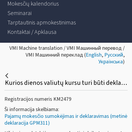
Mokesčių kalendorius
Seminarai
Tarptautinis apmokestinimas
Kontaktai / Apklausa
VMI Machine translation / VMI Машинный перевод /
VMI Машинний переклад (
English
,
Русский
,
Українська
)
Kurios dienos valiutų kursu turi būti deklaruojamos pajamos bei nuo jų sumokėtas pajamų mokestis?
Registracijos numeris KM2479
Ši informacija skelbiama:
Pajamų mokesčio sumokėjimas ir deklaravimas (metinė
deklaracija GPM311)