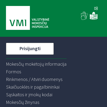
Prisijungti
Mokesčių mokėtojų informacija
Formos
Rinkmenos / Atviri duomenys
Skaičiuoklės ir pagalbininkai
Sąskaitos ir įmokų kodai
Mokesčių žinynas