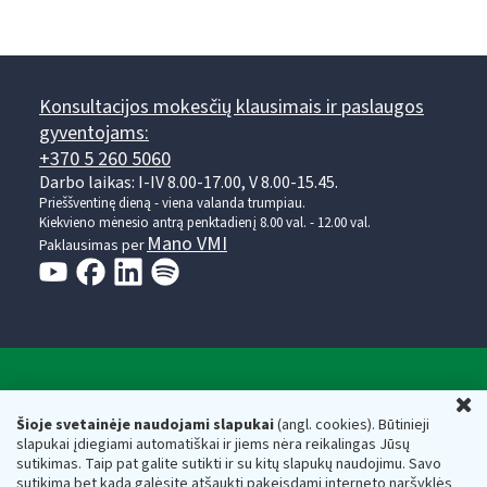
Konsultacijos mokesčių klausimais ir paslaugos
gyventojams:
+370 5 260 5060
Darbo laikas: I-IV 8.00-17.00, V 8.00-15.45.
Prieššventinę dieną - viena valanda trumpiau.
Kiekvieno mėnesio antrą penktadienį 8.00 val. - 12.00 val.
Mano VMI
Paklausimas per
Valstybinė mokesčių inspekcija prie Lietuvos
U
Respublikos finansų ministerijos
Šioje svetainėje naudojami slapukai
(angl. cookies). Būtinieji
slapukai įdiegiami automatiškai ir jiems nėra reikalingas Jūsų
Biudžetinė įstaiga. Juridinio asmens kodas — 188659752,
sutikimas. Taip pat galite sutikti ir su kitų slapukų naudojimu. Savo
adresas: Vasario 16-osios g. 14, 01107 Vilnius, Lietuva, el.paštas:
sutikimą bet kada galėsite atšaukti pakeisdami interneto naršyklės