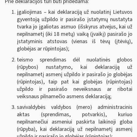
Prie deklaracijos turi būti pridedama:
įgaliojimas – kai deklaraciją už nuolatinį Lietuvos
gyventoją užpildo ir pasirašo įstatymų nustatyta
tvarka jo įgaliotas asmuo (išskyrus atvejus, kai už
nepilnametį (iki 18 metų) vaiką (įvaikį) pasirašo jo
įstatyminis atstovas (vienas iš tėvų (įtėvių),
globėjas ar rūpintojas);
teismo sprendimas dėl nuolatinės globos
(rūpybos) nustatymo, kai deklaraciją už
nepilnametį asmenį užpildo ir pasirašo jo globėjas
(rūpintojas), taip pat kai globėjas (rūpintojas)
užpildo ir pasirašo neveiksnaus ar ribotai
veiksnaus pilnamečio asmens deklaraciją;
savivaldybės valdybos (mero) administracinis
aktas (sprendimas, potvarkis), kuriuo
nepilnamečiui asmeniui paskirta laikinoji globa
(rūpyba), kai deklaraciją už nepilnametį asmenį
užpildo ir pasirašo jo globėjas (rūpintojas);