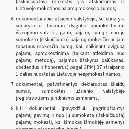
(išskaičiuotas) mokestis yra atskaitomas iš
Lietuvoje mokėtinos pajamų mokesčio sumos;
dokumentai apie užsienio valstybėje, su kuria yra
sudaryta ir taikoma dvigubo apmokestinimo
išvengimo sutartis, gautų pajamų sumą ir nuo jų
sumokėto (išskaičiuoto) pajamų mokesčio ar jam
tapataus mokesčio sumą, kai, naikinant dvigubą
pajamų apmokestinimą (taikant atleidimo nuo
pajamų metodą), pajamos (išskyrus palūkanas,
dividendus ir honorarus) pagal GPMĮ 37 straipsnio
1 dalies nuostatas Lietuvoje neapmokestinamos;
dokumentai, patvirtinantys deklaruotas išlaidų
sumas, sumokėtas užsienio valstybėje
įregistruotiems juridiniams asmenims;
kiti dokumentai (pavyzdžiui, pagrindžiantys
pajamų gavimą ir nuo jų sumokėtą (išskaičiuotą)
pajamų mokestį, kai išmokas išmokėję asmenys