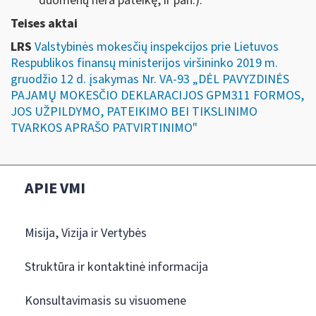
duomenų nėra pateikę, ir pan.).
Teises aktai
LRS
Valstybinės mokesčių inspekcijos prie Lietuvos
Respublikos finansų ministerijos viršininko 2019 m.
gruodžio 12 d. įsakymas Nr. VA-93 „DĖL PAVYZDINĖS
PAJAMŲ MOKESČIO DEKLARACIJOS GPM311 FORMOS,
JOS UŽPILDYMO, PATEIKIMO BEI TIKSLINIMO
TVARKOS APRAŠO PATVIRTINIMO"
APIE VMI
Misija, Vizija ir Vertybės
Struktūra ir kontaktinė informacija
Konsultavimasis su visuomene