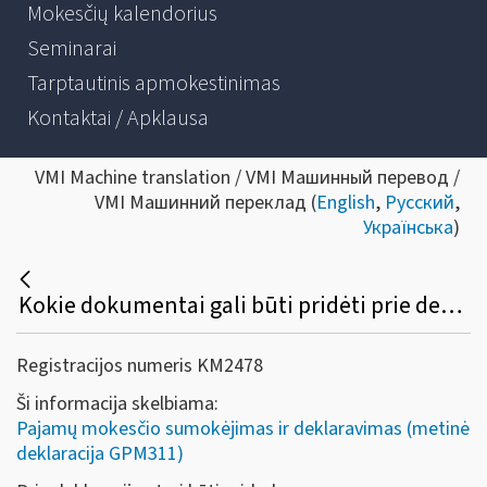
Mokesčių kalendorius
Seminarai
Tarptautinis apmokestinimas
Kontaktai / Apklausa
VMI Machine translation / VMI Машинный перевод /
VMI Машинний переклад (
English
,
Русский
,
Українська
)
Kokie dokumentai gali būti pridėti prie deklaracijos GPM311 formos?
Registracijos numeris KM2478
Ši informacija skelbiama:
Pajamų mokesčio sumokėjimas ir deklaravimas (metinė
deklaracija GPM311)