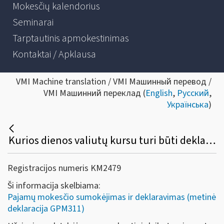
Mokesčių kalendorius
Seminarai
Tarptautinis apmokestinimas
Kontaktai / Apklausa
VMI Machine translation / VMI Машинный перевод /
VMI Машинний переклад (
English
,
Русский
,
Українська
)
Kurios dienos valiutų kursu turi būti deklaruojamos pajamos bei nuo jų sumokėtas pajamų mokestis?
Registracijos numeris KM2479
Ši informacija skelbiama:
Pajamų mokesčio sumokėjimas ir deklaravimas (metinė
deklaracija GPM311)