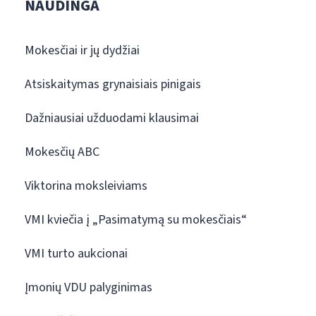
NAUDINGA
Mokesčiai ir jų dydžiai
Atsiskaitymas grynaisiais pinigais
Dažniausiai užduodami klausimai
Mokesčių ABC
Viktorina moksleiviams
VMI kviečia į „Pasimatymą su mokesčiais“
VMI turto aukcionai
Įmonių VDU palyginimas