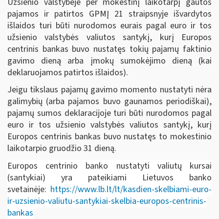
Užsienio valstybėje per mokestinį laikotarpį gautos
pajamos ir patirtos GPMĮ 21 straipsnyje išvardytos
išlaidos turi būti nurodomos eurais pagal euro ir tos
užsienio valstybės valiutos santykį, kurį Europos
centrinis bankas buvo nustatęs tokių pajamų faktinio
gavimo dieną arba įmokų sumokėjimo dieną (kai
deklaruojamos patirtos išlaidos).
Jeigu tikslaus pajamų gavimo momento nustatyti nėra
galimybių (arba pajamos buvo gaunamos periodiškai),
pajamų sumos deklaracijoje turi būti nurodomos pagal
euro ir tos užsienio valstybės valiutos santykį, kurį
Europos centrinis bankas buvo nustatęs to mokestinio
laikotarpio gruodžio 31 dieną.
Europos centrinio banko nustatyti valiutų kursai
(santykiai) yra pateikiami Lietuvos banko
svetainėje:
https://www.lb.lt/lt/kasdien-skelbiami-euro-
ir-uzsienio-valiutu-santykiai-skelbia-europos-centrinis-
bankas