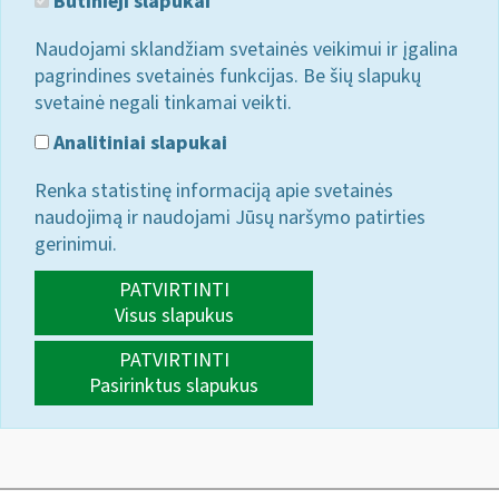
Būtinieji slapukai
Naudojami sklandžiam svetainės veikimui ir įgalina
pagrindines svetainės funkcijas. Be šių slapukų
svetainė negali tinkamai veikti.
Analitiniai slapukai
Renka statistinę informaciją apie svetainės
naudojimą ir naudojami Jūsų naršymo patirties
gerinimui.
PATVIRTINTI
Visus slapukus
PATVIRTINTI
Pasirinktus slapukus