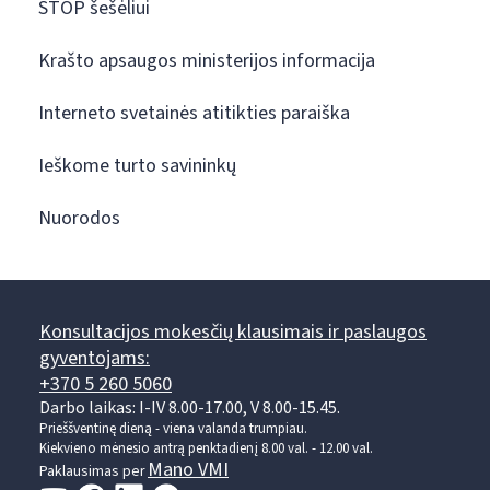
STOP šešėliui
Krašto apsaugos ministerijos informacija
Interneto svetainės atitikties paraiška
Ieškome turto savininkų
Nuorodos
Konsultacijos mokesčių klausimais ir paslaugos
gyventojams:
+370 5 260 5060
Darbo laikas: I-IV 8.00-17.00, V 8.00-15.45.
Prieššventinę dieną - viena valanda trumpiau.
Kiekvieno mėnesio antrą penktadienį 8.00 val. - 12.00 val.
Mano VMI
Paklausimas per