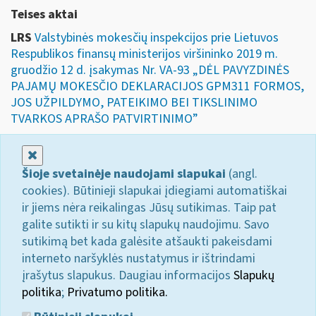
Teises aktai
LRS
Valstybinės mokesčių inspekcijos prie Lietuvos
Respublikos finansų ministerijos viršininko 2019 m.
gruodžio 12 d. įsakymas Nr. VA-93 „DĖL PAVYZDINĖS
PAJAMŲ MOKESČIO DEKLARACIJOS GPM311 FORMOS,
JOS UŽPILDYMO, PATEIKIMO BEI TIKSLINIMO
TVARKOS APRAŠO PATVIRTINIMO”
Uždaryti
Šioje svetainėje naudojami slapukai
(angl.
cookies). Būtinieji slapukai įdiegiami automatiškai
ir jiems nėra reikalingas Jūsų sutikimas. Taip pat
galite sutikti ir su kitų slapukų naudojimu. Savo
sutikimą bet kada galėsite atšaukti pakeisdami
interneto naršyklės nustatymus ir ištrindami
įrašytus slapukus. Daugiau informacijos
Slapukų
politika
;
Privatumo politika.