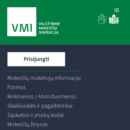
Prisijungti
Mokesčių mokėtojų informacija
Formos
Rinkmenos / Atviri duomenys
Skaičiuoklės ir pagalbininkai
Sąskaitos ir įmokų kodai
Mokesčių žinynas