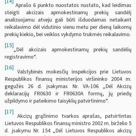
[14]
Aprašo 6 punkto nuostatos nustato, kad leidimas
steigti akcizais apmokestinamų prekių sandėlį
analizuojamu atveju gali būti išduodamas netaikant
reikalavimo dėl vidutinio vienu metu per dieną laikomų
prekių kiekio, bei veiklos vykdymo trukmės reikalavimo.
[15]
„Dėl akcizais apmokestinamų prekių sandėlių
registravimo“.
[16]
Valstybinės mokesčių inspekcijos prie Lietuvos
Respublikos finansų ministerijos viršininko 2004 m.
gegužės 26 d. įsakymas Nr. VA-106 „Dėl Akcizų
deklaracijų FR0630 ir FR0630A formų, jų priedų
užpildymo ir pateikimo taisyklių patvirtinimo“.
[17]
Akcizų grąžinimo tvarkos aprašas, patvirtintas
Lietuvos Respublikos finansų ministro 2002 m. birželio 5
d. įsakymu Nr. 154 „Dėl Lietuvos Respublikos akcizų