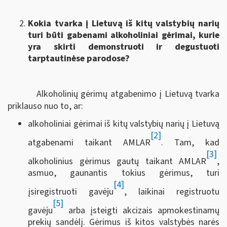
Kokia tvarka į Lietuvą iš kitų valstybių narių
turi būti gabenami alkoholiniai gėrimai, kurie
yra skirti demonstruoti ir degustuoti
tarptautinėse parodose?
Alkoholinių gėrimų atgabenimo į Lietuvą tvarka
priklauso nuo to, ar:
alkoholiniai gėrimai iš kitų valstybių narių į Lietuvą
[2]
atgabenami taikant AMLAR
. Tam, kad
[3]
alkoholinius gėrimus gautų taikant AMLAR
,
asmuo, gaunantis tokius gėrimus, turi
[4]
įsiregistruoti gavėju
, laikinai registruotu
[5]
gavėju
arba įsteigti akcizais apmokestinamų
prekių sandėlį. Gėrimus iš kitos valstybės narės