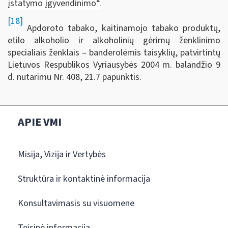
įstatymo įgyvendinimo“.
[18]
Apdoroto tabako, kaitinamojo tabako produktų,
etilo alkoholio ir alkoholinių gėrimų ženklinimo
specialiais ženklais – banderolėmis taisyklių, patvirtintų
Lietuvos Respublikos Vyriausybės 2004 m. balandžio 9
d. nutarimu Nr. 408, 21.7 papunktis.
APIE VMI
Misija, Vizija ir Vertybės
Struktūra ir kontaktinė informacija
Konsultavimasis su visuomene
Teisinė informacija