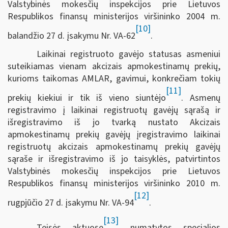
Valstybinės mokesčių inspekcijos prie Lietuvos
Respublikos finansų ministerijos viršininko 2004 m.
[10]
balandžio 27 d. įsakymu Nr. VA-62
.
Laikinai registruoto gavėjo statusas asmeniui
suteikiamas vienam akcizais apmokestinamų prekių,
kurioms taikomas AMLAR, gavimui, konkrečiam tokių
[11]
prekių kiekiui ir tik iš vieno siuntėjo
. Asmenų
registravimo į laikinai registruotų gavėjų sąrašą ir
išregistravimo iš jo tvarką nustato Akcizais
apmokestinamų prekių gavėjų įregistravimo laikinai
registruotų akcizais apmokestinamų prekių gavėjų
sąraše ir išregistravimo iš jo taisyklės, patvirtintos
Valstybinės mokesčių inspekcijos prie Lietuvos
Respublikos finansų ministerijos viršininko 2010 m.
[12]
rugpjūčio 27 d. įsakymu Nr. VA-94
.
[13]
Teisės aktuose
numatytos specialios