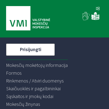
Prisijungti
Mokesčių mokėtojų informacija
Formos
Rinkmenos / Atviri duomenys
Skaičiuoklės ir pagalbininkai
Sąskaitos ir įmokų kodai
Mokesčių žinynas