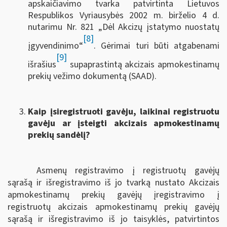
apskaičiavimo tvarka patvirtinta Lietuvos
Respublikos Vyriausybės 2002 m. birželio 4 d.
nutarimu Nr. 821 „Dėl Akcizų įstatymo nuostatų
[8]
įgyvendinimo“
. Gėrimai turi būti atgabenami
[9]
išrašius
supaprastintą akcizais apmokestinamų
prekių vežimo dokumentą (SAAD).
Kaip įsiregistruoti gavėju, laikinai registruotu
gavėju ar įsteigti akcizais apmokestinamų
prekių sandėlį?
Asmenų registravimo į registruotų gavėjų
sąrašą ir išregistravimo iš jo tvarką nustato Akcizais
apmokestinamų prekių gavėjų įregistravimo į
registruotų akcizais apmokestinamų prekių gavėjų
sąrašą ir išregistravimo iš jo taisyklės, patvirtintos