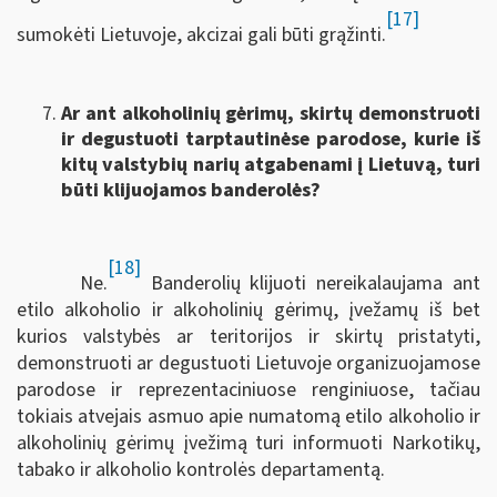
[17]
sumokėti Lietuvoje, akcizai gali būti grąžinti.
Ar ant alkoholinių gėrimų, skirtų demonstruoti
ir degustuoti tarptautinėse parodose, kurie iš
kitų valstybių narių atgabenami į Lietuvą, turi
būti klijuojamos banderolės?
[18]
Ne.
Banderolių klijuoti nereikalaujama ant
etilo alkoholio ir alkoholinių gėrimų, įvežamų iš bet
kurios valstybės ar teritorijos ir skirtų pristatyti,
demonstruoti ar degustuoti Lietuvoje organizuojamose
parodose ir reprezentaciniuose renginiuose, tačiau
tokiais atvejais asmuo apie numatomą etilo alkoholio ir
alkoholinių gėrimų įvežimą turi informuoti Narkotikų,
tabako ir alkoholio kontrolės departamentą.