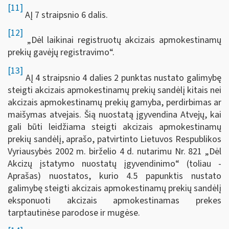
[11]
AĮ 7 straipsnio 6 dalis.
[12]
„Dėl laikinai registruotų akcizais apmokestinamų
prekių gavėjų registravimo“.
[13]
AĮ 4 straipsnio 4 dalies 2 punktas nustato galimybę
steigti akcizais apmokestinamų prekių sandėlį kitais nei
akcizais apmokestinamų prekių gamyba, perdirbimas ar
maišymas atvejais. Šią nuostatą įgyvendina Atvejų, kai
gali būti leidžiama steigti akcizais apmokestinamų
prekių sandėlį, aprašo, patvirtinto Lietuvos Respublikos
Vyriausybės 2002 m. birželio 4 d. nutarimu Nr. 821 „Dėl
Akcizų įstatymo nuostatų įgyvendinimo“ (toliau -
Aprašas) nuostatos, kurio 4.5 papunktis nustato
galimybę steigti akcizais apmokestinamų prekių sandėlį
eksponuoti akcizais apmokestinamas prekes
tarptautinėse parodose ir mugėse.