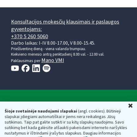
Konsultacijos mokesčių klausimais ir paslaugos
gyventojams:
+370 5 260 5060
Darbo laikas: I-IV 8.00-17.00, V 8.00-15.45.
Prieššventinę dieną - viena valanda trumpiau.
Kiekvieno mėnesio antrą penktadienį 8.00 val. - 12.00 val.
Mano VMI
Paklausimas per
Valstybinė mokesčių inspekcija prie Lietuvos
U
Respublikos finansų ministerijos
Šioje svetainėje naudojami slapukai
(angl. cookies). Būtinieji
slapukai įdiegiami automatiškai ir jiems nėra reikalingas Jūsų
Biudžetinė įstaiga. Juridinio asmens kodas — 188659752,
sutikimas. Taip pat galite sutikti ir su kitų slapukų naudojimu. Savo
adresas: Vasario 16-osios g. 14, 01107 Vilnius, Lietuva, el.paštas:
sutikimą bet kada galėsite atšaukti pakeisdami interneto naršyklės
vmi@vmi.lt
, E. pristatymo dėžutės adresas 188659752
nustatymus ir ištrindami įrašytus slapukus. Daugiau informacijos
Duomenys apie Valstybinę mokesčių inspekciją prie Lietuvos