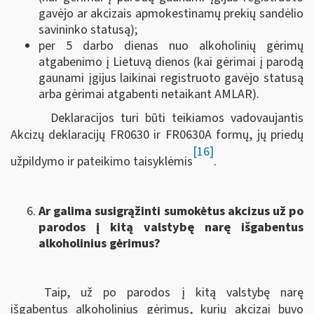
gavėjo ar akcizais apmokestinamų prekių sandėlio
savininko statusą);
per 5 darbo dienas nuo alkoholinių gėrimų
atgabenimo į Lietuvą dienos (kai gėrimai į parodą
gaunami įgijus laikinai registruoto gavėjo statusą
arba gėrimai atgabenti netaikant AMLAR).
Deklaracijos turi būti teikiamos vadovaujantis
Akcizų deklaracijų FR0630 ir FR0630A formų, jų priedų
[16]
užpildymo ir pateikimo taisyklėmis
.
Ar galima susigrąžinti sumokėtus akcizus už po
parodos į kitą valstybę narę išgabentus
alkoholinius gėrimus?
Taip, už po parodos į kitą valstybę narę
išgabentus alkoholinius gėrimus, kurių akcizai buvo