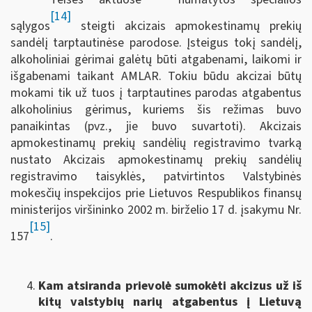
[14]
sąlygos
steigti akcizais apmokestinamų prekių
sandėlį tarptautinėse parodose. Įsteigus tokį sandėlį,
alkoholiniai gėrimai galėtų būti atgabenami, laikomi ir
išgabenami taikant AMLAR. Tokiu būdu akcizai būtų
mokami tik už tuos į tarptautines parodas atgabentus
alkoholinius gėrimus, kuriems šis režimas buvo
panaikintas (pvz., jie buvo suvartoti). Akcizais
apmokestinamų prekių sandėlių registravimo tvarką
nustato Akcizais apmokestinamų prekių sandėlių
registravimo taisyklės, patvirtintos Valstybinės
mokesčių inspekcijos prie Lietuvos Respublikos finansų
ministerijos viršininko 2002 m. birželio 17 d. įsakymu Nr.
[15]
157
.
Kam atsiranda prievolė sumokėti akcizus už iš
kitų valstybių narių atgabentus į Lietuvą