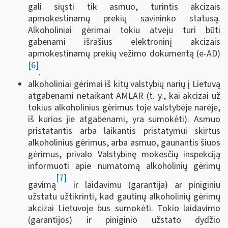
gali siųsti tik asmuo, turintis akcizais
apmokestinamų prekių savininko statusą.
Alkoholiniai gėrimai tokiu atveju turi būti
gabenami išrašius elektroninį akcizais
apmokestinamų prekių vežimo dokumentą (e-AD)
[6]
.
alkoholiniai gėrimai iš kitų valstybių narių į Lietuvą
atgabenami netaikant AMLAR (t. y., kai akcizai už
tokius alkoholinius gėrimus toje valstybėje narėje,
iš kurios jie atgabenami, yra sumokėti). Asmuo
pristatantis arba laikantis pristatymui skirtus
alkoholinius gėrimus, arba asmuo, gaunantis šiuos
gėrimus, privalo Valstybinę mokesčių inspekciją
informuoti apie numatomą alkoholinių gėrimų
[7]
gavimą
ir laidavimu (garantija) ar piniginiu
užstatu užtikrinti, kad gautinų alkoholinių gėrimų
akcizai Lietuvoje bus sumokėti. Tokio laidavimo
(garantijos) ir piniginio užstato dydžio