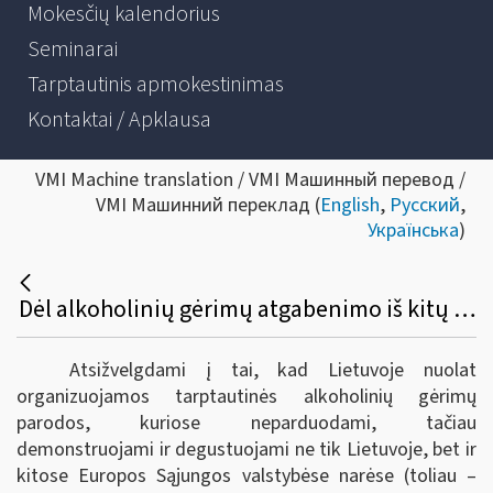
Mokesčių kalendorius
Seminarai
Tarptautinis apmokestinimas
Kontaktai / Apklausa
VMI Machine translation / VMI Машинный перевод /
VMI Машинний переклад (
English
,
Русский
,
Українська
)
Dėl alkoholinių gėrimų atgabenimo iš kitų Europos sąjungos valstybių narių į tarptautines parodas Lietuvoje bei akcizų sumokėjimo
Atsižvelgdami į tai, kad Lietuvoje nuolat
organizuojamos tarptautinės alkoholinių gėrimų
parodos, kuriose neparduodami, tačiau
demonstruojami ir degustuojami ne tik Lietuvoje, bet ir
kitose Europos Sąjungos valstybėse narėse (toliau –