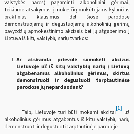
valstybės narės) pagaminti alkoholiniai gėrimai,
teikiame atsakymus į mokesčių mokėtojams kylančius
praktinius klausimus dėl šiose parodose
demonstruojamų ir degustuojamų alkoholinių gėrimų
pavyzdžių apmokestinimo akcizais bei jų atgabenimo į
Lietuvą iš kitų valstybių narių tvarkos:
Ar atsiranda prievolė sumokėti akcizus
Lietuvoje už iš kitų valstybių narių į Lietuvą
atgabenamus alkoholinius gėrimus, skirtus
demonstruoti ir degustuoti tarptautinėse
parodose jų neparduodant?
[1]
Taip, Lietuvoje turi būti mokami akcizai
už
alkoholinius gėrimus atgabentus iš kitų valstybių narių
demonstruoti ir degustuoti tarptautinėje parodoje.