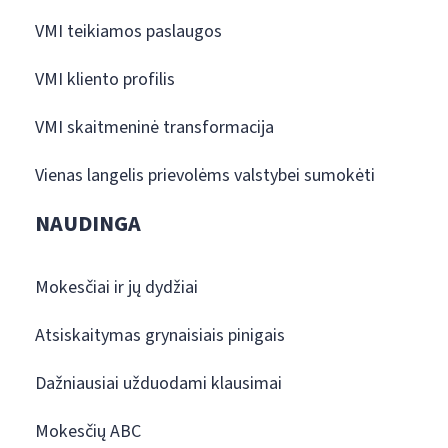
VMI teikiamos paslaugos
VMI kliento profilis
VMI skaitmeninė transformacija
Vienas langelis prievolėms valstybei sumokėti
NAUDINGA
Mokesčiai ir jų dydžiai
Atsiskaitymas grynaisiais pinigais
Dažniausiai užduodami klausimai
Mokesčių ABC