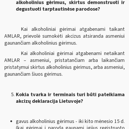
alkoholinius gėrimus, skirtus demonstruoti ir
degustuoti tarptautinėse parodose?
Kai alkoholiniai gėrimai atgabenami taikant
AMLAR, prievolė sumokėti akcizus atsiranda asmeniui
gaunančiam alkoholinius gėrimus.
Kai alkoholiniai gėrimai atgabenami netaikant
AMLAR – asmeniui, pristatančiam arba laikančiam
pristatymui skirtus alkoholinius gėrimus, arba asmeniui,
gaunančiam šiuos gėrimus.
Kokia tvarka ir terminais turi būti pateikiama
akcizų deklaracija Lietuvoje?
gavus alkoholinius gėrimus - iki kito mėnesio 15 d.
(kai gėrimai į parodą gaunami įgijus registruoto