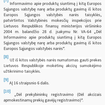
[7]
Informavimo apie produktų siuntimą į kitą Europos
Sąjungos valstybę narę arba produktų gavimą iš kitos
Europos Sąjungos valstybės narės taisyklės,
patvirtintos Valstybinės mokesčių inspekcijos prie
Lietuvos Respublikos finansų ministerijos viršininko
2004 m. balandžio 28 d. įsakymu Nr. VA-64 „Dėl
Informavimo apie produktų siuntimą į kitą Europos
Sąjungos valstybę narę arba produktų gavimą iš kitos
Europos Sąjungos valstybės narės“.
[8]
Už iš kitos valstybės narės numatomas gauti prekes
Lietuvos Respublikoje mokėtinų akcizų sumokėjimo
užtikrinimo taisyklės
.
[9]
AĮ 16 straipsnio 6 dalis.
[10]
„Dėl prekybininkų registravimo (Dėl akcizais
apmokestinamų prekių gavėjų registravimo)“.