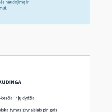
nės naudojimą ir
mui.
AUDINGA
kesčiai ir jų dydžiai
siskaitymas grynaisiais pinigais