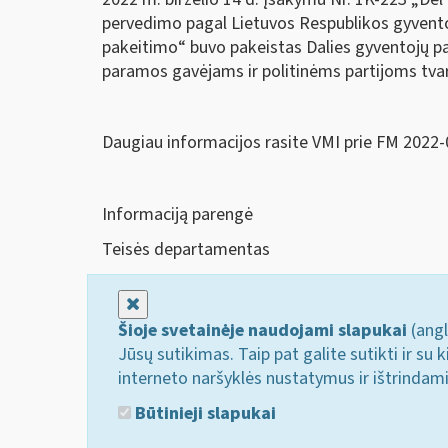
pervedimo pagal Lietuvos Respublikos gyvent
pakeitimo“ buvo pakeistas Dalies gyventojų 
paramos gavėjams ir politinėms partijoms tva
Daugiau informacijos rasite VMI prie FM 2022
Informaciją parengė
Teisės departamentas
Uždaryti
Šioje svetainėje naudojami slapukai
(angl
Jūsų sutikimas. Taip pat galite sutikti ir s
interneto naršyklės nustatymus ir ištrindam
Būtinieji slapukai