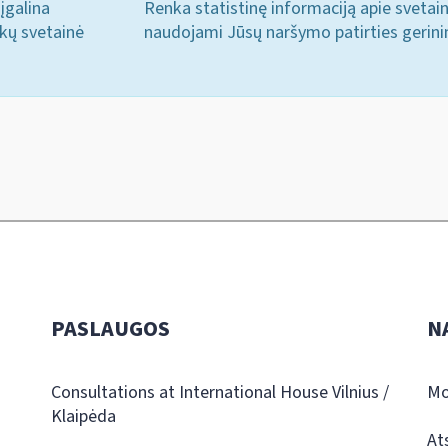
įgalina
Renka statistinę informaciją apie svetai
ukų svetainė
naudojami Jūsų naršymo patirties gerini
PASLAUGOS
N
Consultations at International House Vilnius /
Mo
Klaipėda
At