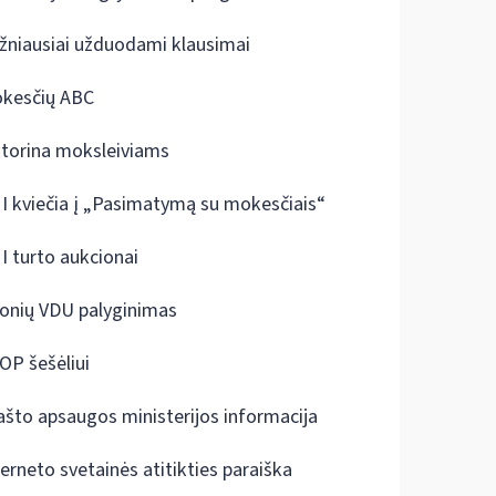
žniausiai užduodami klausimai
kesčių ABC
ktorina moksleiviams
I kviečia į „Pasimatymą su mokesčiais“
I turto aukcionai
onių VDU palyginimas
OP šešėliui
ašto apsaugos ministerijos informacija
terneto svetainės atitikties paraiška