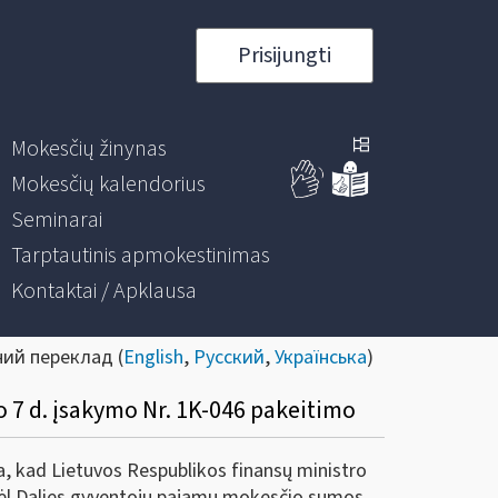
Prisijungti
Mokesčių žinynas
Mokesčių kalendorius
Seminarai
Tarptautinis apmokestinimas
Kontaktai / Apklausa
ний переклад (
English
,
Русский
,
Українська
)
 7 d. įsakymo Nr. 1K-046 pakeitimo
ša, kad Lietuvos Respublikos finansų ministro
„Dėl Dalies gyventojų pajamų mokesčio sumos