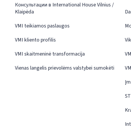
Консультации в International House Vilnius /
Klaipėda
Da
VMI teikiamos paslaugos
Mo
VMI kliento profilis
Vi
VMI skaitmeninė transformacija
VM
Vienas langelis prievolėms valstybei sumokėti
VM
Įm
ST
Kr
In