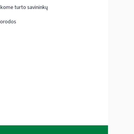
škome turto savininkų
orodos