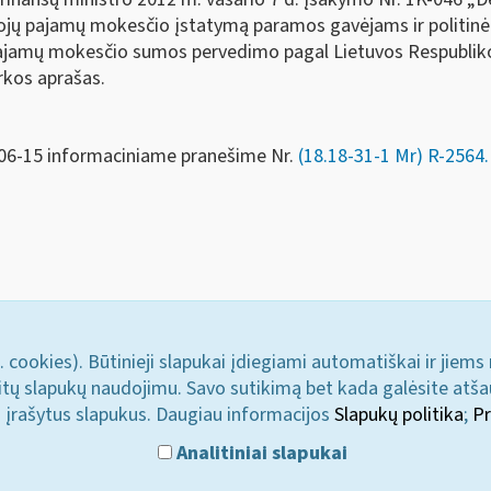
ojų pajamų mokesčio įstatymą paramos gavėjams ir politinė
pajamų mokesčio sumos pervedimo pagal Lietuvos Respubli
rkos aprašas.
-06-15 informaciniame pranešime Nr.
(18.18-31-1 Mr) R-2564.
. cookies). Būtinieji slapukai įdiegiami automatiškai ir jiems
u kitų slapukų naudojimu. Savo sutikimą bet kada galėsite atš
i įrašytus slapukus. Daugiau informacijos
Slapukų politika
;
Pr
Analitiniai slapukai