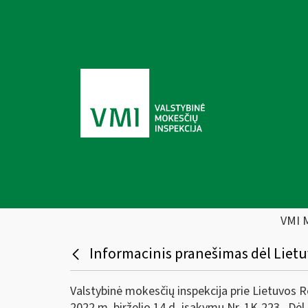
VMI 
Informacinis pranešimas dėl Lietu
Valstybinė mokesčių inspekcija prie Lietuvos R
2022 m. birželio 14 d. įsakymu Nr. 1K-223 „Dė