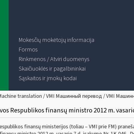
Mokesčių mokėtojų informacija
Formos
Rinkmenos / Atviri duomenys
Skaičiuoklės ir pagalbininkai
Sąskaitos ir įmokų kodai
Machine translation / VMI Машинный перевод / VMI Машин
vos Respublikos finansų ministro 2012 m. vasario
espublikos finansų ministerijos (toliau – VMI prie FM) prane
l finansų ministro 2012 m. vasario 7 d. įsakymo Nr. 1K-046 