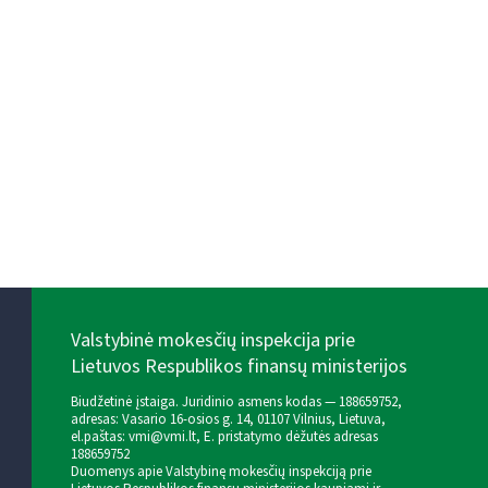
Valstybinė mokesčių inspekcija prie
Lietuvos Respublikos finansų ministerijos
Biudžetinė įstaiga. Juridinio asmens kodas — 188659752,
adresas: Vasario 16-osios g. 14, 01107 Vilnius, Lietuva,
el.paštas:
vmi@vmi.lt
, E. pristatymo dėžutės adresas
188659752
Duomenys apie Valstybinę mokesčių inspekciją prie