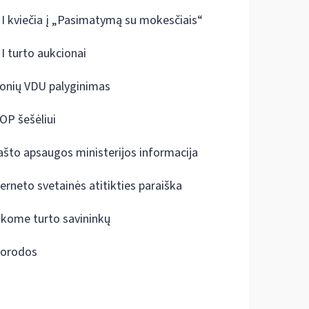
I kviečia į „Pasimatymą su mokesčiais“
I turto aukcionai
onių VDU palyginimas
OP šešėliui
ašto apsaugos ministerijos informacija
terneto svetainės atitikties paraiška
škome turto savininkų
orodos