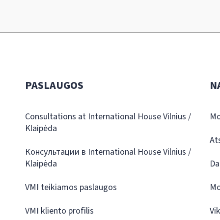
PASLAUGOS
N
Consultations at International House Vilnius /
Mo
Klaipėda
At
Консультации в International House Vilnius /
Klaipėda
Da
VMI teikiamos paslaugos
Mo
VMI kliento profilis
Vi