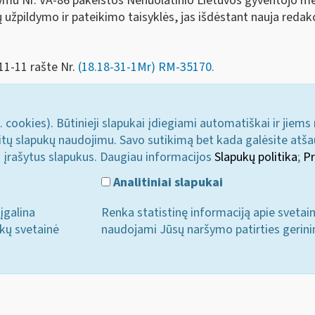
kymu Nr. VA-86 pakeistos Nenuolatinio Lietuvos gyventojo 
pildymo ir pateikimo taisyklės, jas išdėstant nauja redakc
11-11 rašte Nr.
(18.18-31-1Mr) RM-35170.
. cookies). Būtinieji slapukai įdiegiami automatiškai ir jiems
u kitų slapukų naudojimu. Savo sutikimą bet kada galėsite atš
i įrašytus slapukus. Daugiau informacijos
Slapukų politika
;
Pr
Analitiniai slapukai
įgalina
Renka statistinę informaciją apie svetai
ukų svetainė
naudojami Jūsų naršymo patirties gerini