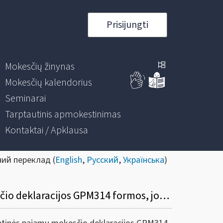
Prisijungti
Mokesčių žinynas
Mokesčių kalendorius
Seminarai
Tarptautinis apmokestinimas
Kontaktai / Apklausa
ний переклад (
English
,
Русский
,
Українська
)
Informacinis pranešimas dėl Nenuolatinio Lietuvos gyventojo metinės pajamų mokesčio deklaracijos GPM314 formos, jos priedų GPM314A, GPM314B formų užpildymo ir pateikimo taisyklių pakeitimo