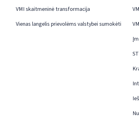
VMI skaitmeninė transformacija
VM
Vienas langelis prievolėms valstybei sumokėti
VM
Įm
ST
Kr
In
Ie
Nu