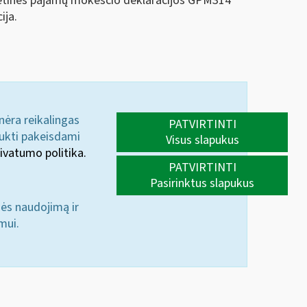
metinės pajamų mokesčio deklaracijos GPM314
ija.
 nėra reikalingas
PATVIRTINTI
aukti pakeisdami
Visus slapukus
ivatumo politika.
PATVIRTINTI
Pasirinktus slapukus
nės naudojimą ir
mui.