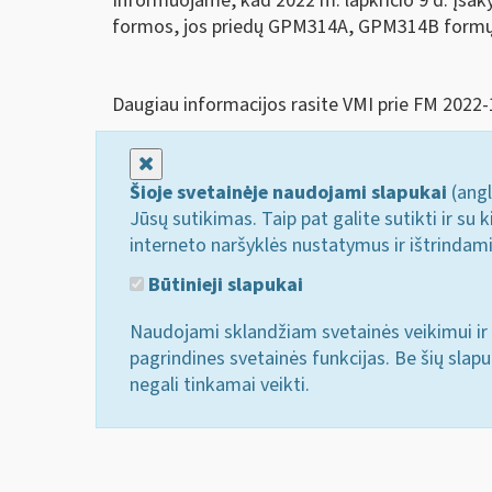
Informuojame, kad 2022 m. lapkričio 9 d. įsa
formos, jos priedų GPM314A, GPM314B formų už
Daugiau informacijos rasite VMI prie FM 2022-
Uždaryti
Šioje svetainėje naudojami slapukai
(angl
Jūsų sutikimas. Taip pat galite sutikti ir s
interneto naršyklės nustatymus ir ištrindam
Būtinieji slapukai
Naudojami sklandžiam svetainės veikimui ir 
pagrindines svetainės funkcijas. Be šių slap
negali tinkamai veikti.