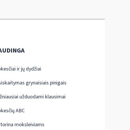
AUDINGA
kesčiai ir jų dydžiai
siskaitymas grynaisiais pinigais
žniausiai užduodami klausimai
kesčių ABC
ktorina moksleiviams