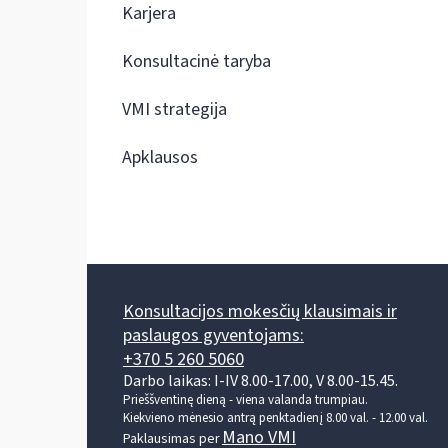
Karjera
Konsultacinė taryba
VMI strategija
Apklausos
Konsultacijos mokesčių klausimais ir
paslaugos gyventojams:
+370 5 260 5060
Darbo laikas: I-IV 8.00-17.00, V 8.00-15.45.
Prieššventinę dieną - viena valanda trumpiau.
Kiekvieno mėnesio antrą penktadienį 8.00 val. - 12.00 val.
Mano VMI
Paklausimas per