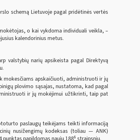
verslo schemą Lietuvoje pagal pridėtinės vertės
kėtojas, o kai vykdoma individuali veikla, ‒
ėjusius kalendorinius metus.
rp valstybių narių apsikeista pagal Direktyvą
u.
k mokesčiams apskaičiuoti, administruoti ir jų
 pinigų plovimo sąsajas, nustatoma, kad pagal
istruoti ir jų mokėjimui užtikrinti, taip pat
ptoturto paslaugų teikėjams teikti informaciją
acinių nusižengimų kodeksas (toliau — ANK)
6
 4 punktas papildomas nauju 188
straipsniu.