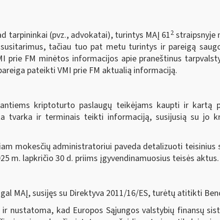
2
d tarpininkai (pvz., advokatai), turintys MAĮ 61
straipsnyje 
 susitarimus, tačiau tuo pat metu turintys ir pareigą saug
MI prie FM minėtos informacijos apie praneštinus tarpvalsty
pareiga pateikti VMI prie FM aktualią informaciją.
ntiems kriptoturto paslaugų teikėjams kaupti ir kartą 
a tvarka ir terminais teikti informaciją, susijusią su jo k
am mokesčių administratoriui paveda detalizuoti teisinius 
25 m. lapkričio 30 d. priims įgyvendinamuosius teisės aktus.
 MAĮ, susijęs su Direktyva 2011/16/ES, turėtų atitikti B
s ir nustatoma, kad Europos Sąjungos valstybių finansų si