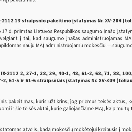
 IX-2112 13 straipsnio pakeitimo įstatymas Nr. XV-284 (to
d. priimtas Lietuvos Respublikos saugumo įnašo įstatyma
lgiant į tai, kad saugumo įnašas administruojamas MAĮ n
 papildomas nauju MAĮ administruojamu mokesčiu — saugumo 
2112 2, 37-1, 38, 39, 40-1, 48, 61-2, 68, 71, 88, 100,
2, 61-5 ir 61-6 straipsniais įstatymas Nr. XV-309 (tolia
akeitimas, kuris užtikrins, jog priėmus teisės aktus, kei
komi ir šie teisės aktai, kurie galiojančiame MAĮ, kaip muitų 
ustatomas atvejis, kada mokesčių mokėtojui kreipusis į mok