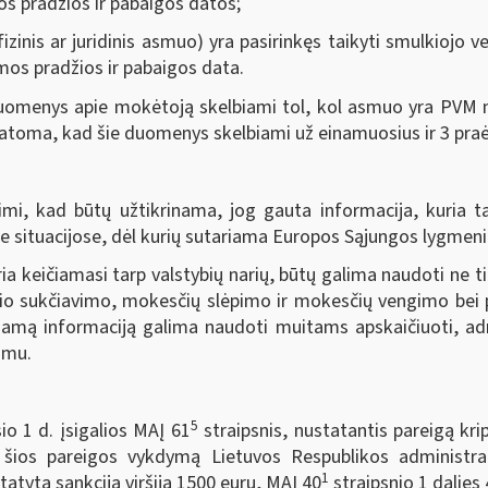
os pradžios ir pabaigos datos;
zinis ar juridinis asmuo) yra pasirinkęs taikyti smulkiojo 
mos pradžios ir pabaigos data.
omenys apie mokėtoją skelbiami tol, kol asmuo yra PVM mo
statoma, kad šie duomenys skelbiami už einamuosius ir 3 pra
mi, kad būtų užtikrinama, jog gauta informacija, kuria ta
 situacijose, dėl kurių sutariama Europos Sąjungos lygmeni
a keičiamasi tarp valstybių narių, būtų galima naudoti ne ti
inio sukčiavimo, mokesčių slėpimo ir mokesčių vengimo bei
amą informaciją galima naudoti muitams apskaičiuoti, admin
imu.
5
io 1 d. įsigalios MAĮ 61
straipsnis, nustatantis pareigą kri
 šios pareigos vykdymą Lietuvos Respublikos administr
1
atyta sankcija viršija 1500 eurų, MAĮ 40
straipsnio 1 dalies