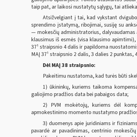
taip pat, ar laikosi nustatytų sąlygų, tai atl
Atsižvelgiant į tai, kad vykstant dvig
sprendimo įstatymą, ribojimai, susiję su ank
— mokesčių administratorius, dalyvaudamas a
klausimus iš esmės (visa klausimo apimtimi), 
37¹ straipsnio 4 dalis ir papildoma nuostatomis
MAĮ 37¹ straipsnio 2 dalis, 3 dalies 2 punktas, 4 
Dėl MAĮ 38 straipsnio:
Pakeitimu nustatoma, kad turės būti sk
1) ūkininkų, kuriems taikoma kompensac
galiojimo pradžios data bei pabaigos data;
2) PVM mokėtojų, kuriems dėl kompe
apmokestinimo momento nustatymo pradžios 
3) duomenys apie juridiniams ir fizinia
pavardė ar pavadinimas, centrinio mokesčių