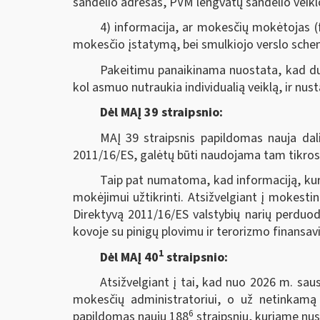
sandėlio adresas, PVM lengvatų sandėlio veikl
4) informacija, ar mokesčių mokėtojas (fi
mokesčio įstatymą, bei smulkiojo verslo sche
Pakeitimu panaikinama nuostata, kad du
kol asmuo nutraukia individualią veiklą, ir nu
Dėl MAĮ 39 straipsnio:
MAĮ 39 straipsnis papildomas nauja dali
2011/16/ES, galėtų būti naudojama tam tikrose
Taip pat numatoma, kad informaciją, kuri
mokėjimui užtikrinti. Atsižvelgiant į mokest
Direktyvą 2011/16/ES valstybių narių perduod
kovoje su pinigų plovimu ir terorizmo finansav
1
Dėl MAĮ 40
straipsnio:
Atsižvelgiant į tai, kad nuo 2026 m. saus
mokesčių administratoriui, o už netinkamą
6
papildomas nauju 188
straipsniu, kuriame nust