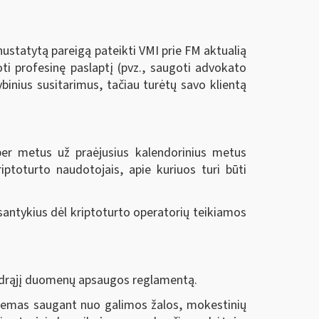
nustatytą pareigą pateikti VMI prie FM aktualią
oti profesinę paslaptį (pvz., saugoti advokato
binius susitarimus, tačiau turėtų savo klientą
per metus už praėjusius kalendorinius metus
riptoturto naudotojais, apie kuriuos turi būti
santykius dėl kriptoturto operatorių teikiamos
endrąjį duomenų apsaugos reglamentą.
stemas saugant nuo galimos žalos, mokestinių