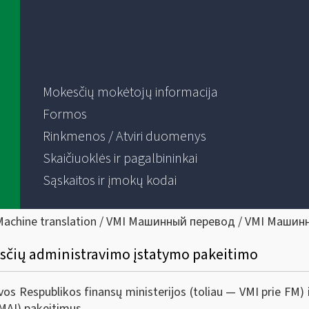
Mokesčių mokėtojų informacija
Formos
Rinkmenos / Atviri duomenys
Skaičiuoklės ir pagalbininkai
Sąskaitos ir įmokų kodai
Machine translation / VMI Машинный перевод / VMI Машин
sčių administravimo įstatymo pakeitimo
uvos Respublikos finansų ministerijos (toliau — VMI prie FM)
MAĮ) pakeitimus.