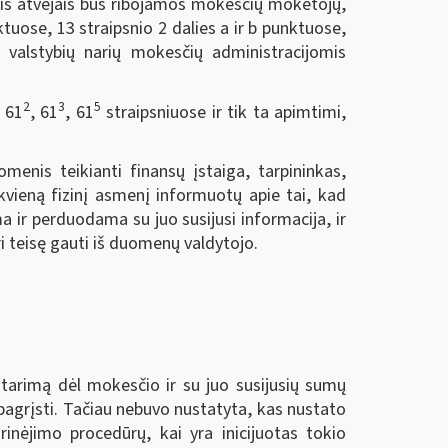
ais atvejais bus ribojamos mokesčių mokėtojų,
uose, 13 straipsnio 2 dalies a ir b punktuose,
io valstybių narių mokesčių administracijomis
2
3
5
, 61
, 61
, 61
straipsniuose ir tik ta apimtimi,
menis teikianti finansų įstaiga, tarpininkas,
kvieną fizinį asmenį informuotų apie tai, kad
 ir perduodama su juo susijusi informacija, ir
i teisę gauti iš duomenų valdytojo.
tarimą dėl mokesčio ir su juo susijusių sumų
pagrįsti. Tačiau nebuvo nustatyta, kas nustato
nėjimo procedūrų, kai yra inicijuotas tokio