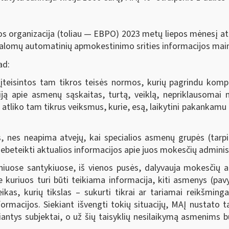
s organizacija (toliau — EBPO) 2023 metų liepos mėnesį atl
rivalomų automatinių apmokestinimo srities informacijos mai
ad:
įteisintos tam tikros teisės normos, kurių pagrindu kompete
iją apie asmenų sąskaitas, turtą, veiklą, nepriklausoma
a, atliko tam tikrus veiksmus, kurie, esą, laikytini pakankam
nes neapima atvejų, kai specialios asmenų grupės (tarpinin
ebeteikti aktualios informacijos apie juos mokesčių administ
niuose santykiuose, iš vienos pusės, dalyvauja mokesčių ad
e kuriuos turi būti teikiama informacija, kiti asmenys (pav
veikas, kurių tikslas – sukurti tikrai ar tariamai reikšming
ormacijos. Siekiant išvengti tokių situacijų, MAĮ nustato ta
eikiantys subjektai, o už šių taisyklių nesilaikymą asmeni