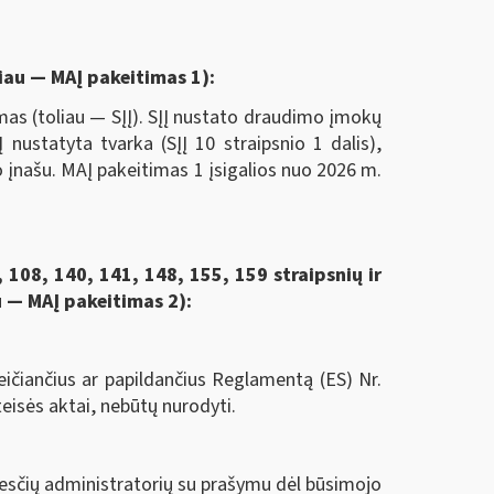
liau — MAĮ pakeitimas 1):
s (toliau — SĮĮ). SĮĮ nustato draudimo įmokų
ustatyta tvarka (SĮĮ 10 straipsnio 1 dalis),
įnašu. MAĮ pakeitimas 1 įsigalios nuo 2026 m.
 108, 140, 141, 148, 155, 159 straipsnių ir
u — MAĮ pakeitimas 2):
čiančius ar papildančius Reglamentą (ES) Nr.
teisės aktai, nebūtų nurodyti.
esčių administratorių su prašymu dėl būsimojo