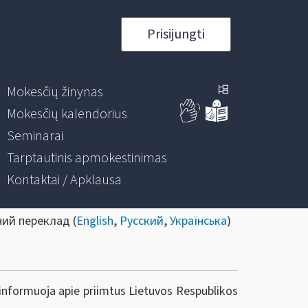
Prisijungti
Mokesčių žinynas
Mokesčių kalendorius
Seminarai
Tarptautinis apmokestinimas
Kontaktai / Apklausa
ний переклад (
English
,
Русский
,
Українська
)
 informuoja apie priimtus Lietuvos Respublikos