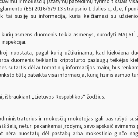
kčiavimu ir mokesčių įstatymų pažeidimų tyrimo tikslais vis
amento (ES) 2016/679 13 straipsnio 1 dalies c, d, e, f punkt
ek tai susiję su informacija, kuria keičiamasi su užsien
1
 kurių asmens duomenis teikia asmenys, nurodyti MAĮ 61
inspekcijai.
roji nuostata, pagal kurią užtikrinama, kad kiekviena duo
rba duomenis teikiantis kriptoturto paslaugų teikėjas kie
ines sutartis dėl automatinių informacijos mainų bus renkama
ksto būtų pateikta visa informacija, kurią fizinis asmuo tur
i, išbraukiant „Lietuvos Respublikos“ žodžius.
ministratorius ir mokesčių mokėtojas gali pasirašyti susi
na iš šalių neturi pakankamai įrodymų savo apskaičiavimams 
at nėra nuostatų dėl pastabų arba mokestinio ginčo nagri