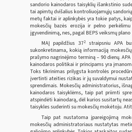
sandorio kainodaros taisyklių išankstinio su
tai apimtų dvišalius kontroliuojamųjų sandori
metų faktai ir aplinkybės yra tokie patys, kai
mokesčių bazės erozija ir pelno perkėli
įgyvendinimą, nes, pagal BEPS veiksmų plano 14
2
MAĮ papildžius 37
straipsniu APA bus 
sukonkretinama, kokią informaciją mokesčių m
prašymo nagrinėjimo terminą – 90 dienų. APA 
kainodaros politikai ir principams yra įmanoma
Toks tikrinimas prilygsta kontrolės procedūr
įvertinti ateities rizikas ir jų suvaldymui nust
sprendimais. Mokesčių administratorius, išna
kainodaros taisyklėms, taip pat priimti spr
atspindėti kainodarą, dėl kurios susitartų n
taisykles suderinti su mokesčių mokėtoju. At
Taip pat nustatoma įpareigojimą mokes
mokesčių administratoriaus nustatytas metine
galiojimo aplinkybės. Tokios ataskaitos sudary