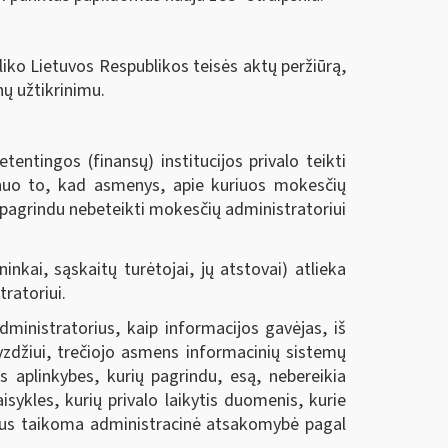
iko Lietuvos Respublikos teisės aktų peržiūrą,
nų užtikrinimu.
ntingos (finansų) institucijos privalo teikti
i nuo to, kad asmenys, apie kuriuos mokesčių
u pagrindu nebeteikti mokesčių administratoriui
kai, sąskaitų turėtojai, jų atstovai) atlieka
ratoriui.
ministratorius, kaip informacijos gavėjas, iš
yzdžiui, trečiojo asmens informacinių sistemų
as aplinkybes, kurių pagrindu, esą, nebereikia
isykles, kurių privalo laikytis duomenis, kurie
ms bus taikoma administracinė atsakomybė pagal