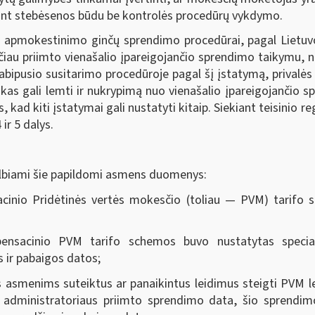
iekant stebėsenos būdu be kontrolės procedūrų vykdymo.
ubo apmokestinimo ginčų sprendimo procedūrai, pagal Liet
sčiau priimto vienašalio įpareigojančio sprendimo taikymu, 
bipusio susitarimo procedūroje pagal šį įstatymą, prival
kas gali lemti ir nukrypimą nuo vienašalio įpareigojančio s
, kad kiti įstatymai gali nustatyti kitaip. Siekiant teisini
ir 5 dalys.
elbiami šie papildomi asmens duomenys:
inio Pridėtinės vertės mokesčio (toliau — PVM) tarifo s
nsacinio PVM tarifo schemos buvo nustatytas specia
ir pabaigos datos;
ms asmenims suteiktus ar panaikintus leidimus steigti PVM 
 administratoriaus priimto sprendimo data, šio sprendi