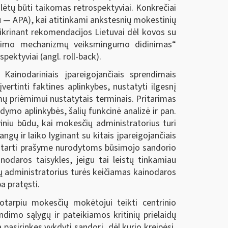
ėtų būti taikomas retrospektyviai. Konkrečiai
au — APA), kai atitinkami ankstesnių mokestinių
žtikrinant rekomendacijos Lietuvai dėl kovos su
ndimo mechanizmų veiksmingumo didinimas“
ektyviai (angl. roll-back).
ainodariniais įpareigojančiais sprendimais
rtinti faktines aplinkybes, nustatyti ilgesnį
ų priėmimui nustatytais terminais. Pritarimas
dymo aplinkybės, šalių funkcinė analizė ir pan.
iniu būdu, kai mokesčių administratorius turi
angų ir laiko lyginant su kitais įpareigojančiais
pritarti prašyme nurodytoms būsimojo sandorio
odaros taisykles, jeigu tai leistų tinkamiau
ų administratorius turės keičiamas kainodaros
a pratęsti.
otarpiu mokesčių mokėtojui teikti centrinio
dimo sąlygų ir pateikiamos kritinių prielaidų
pasirinkęs vykdyti sandorį, dėl kurio kreipėsi,