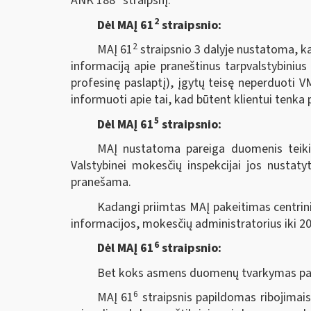
ANK 188
straipsnį.
2
Dėl MAĮ 61
straipsnio:
2
MAĮ 61
straipsnio 3 dalyje nustatoma, ka
informaciją apie praneštinus tarpvalstybinius
profesinę paslaptį), įgytų teisę neperduoti V
informuoti apie tai, kad būtent klientui tenka 
5
Dėl MAĮ 61
straipsnio:
MAĮ nustatoma pareiga duomenis teikia
Valstybinei mokesčių inspekcijai jos nustatyt
pranešama.
Kadangi priimtas MAĮ pakeitimas centrini
informacijos, mokesčių administratorius iki 20
6
Dėl MAĮ 61
straipsnio:
Bet koks asmens duomenų tvarkymas pagal
6
MAĮ 61
straipsnis papildomas ribojimai