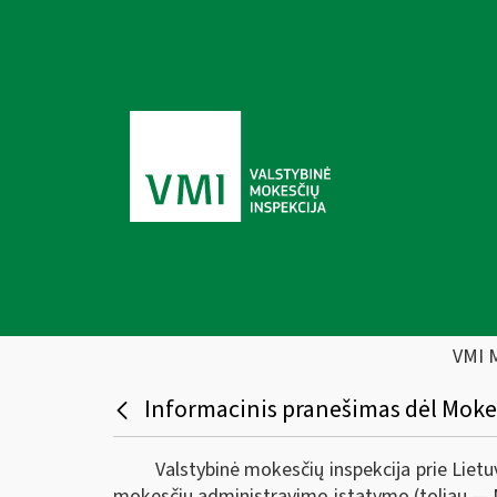
VMI 
Informacinis pranešimas dėl Moke
Valstybinė mokesčių inspekcija prie Liet
mokesčių administravimo įstatymo (toliau — 