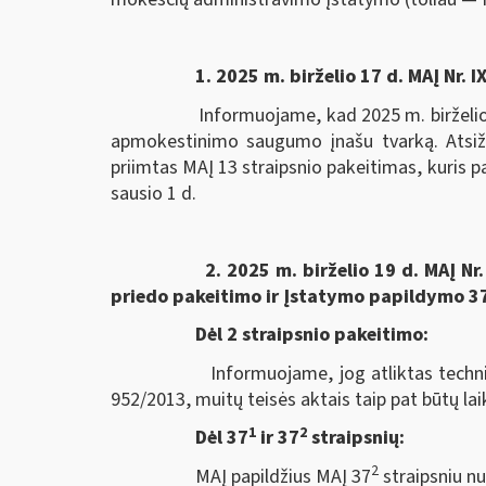
1. 2025 m. birželio 17 d. MAĮ Nr.
Informuojame, kad 2025 m. birželio 17 
apmokestinimo saugumo įnašu tvarką. Atsižve
priimtas MAĮ 13 straipsnio pakeitimas, kuris
sausio 1 d.
2. 2025 m. birželio 19 d. MAĮ Nr. IX-
priedo pakeitimo ir Įstatymo papildymo 37-
Dėl 2 straipsnio pakeitimo:
Informuojame, jog atliktas techninis p
952/2013, muitų teisės aktais taip pat būtų lai
1
2
Dėl 37
ir 37
straipsnių:
2
MAĮ papildžius MAĮ 37
straipsniu n