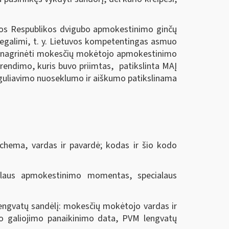
uvos Respublikos dvigubo apmokestinimo ginčų
negalimi, t. y. Lietuvos kompetentingas asmuo
ės nagrinėti mokesčių mokėtojo apmokestinimo
prendimo, kuris buvo priimtas, patikslinta MAĮ
o reguliavimo nuoseklumo ir aiškumo patikslinama
chema, vardas ir pavardė; kodas ir šio kodo
laus apmokestinimo momentas, specialaus
lengvatų sandėlį: mokesčių mokėtojo vardas ir
mo galiojimo panaikinimo data, PVM lengvatų