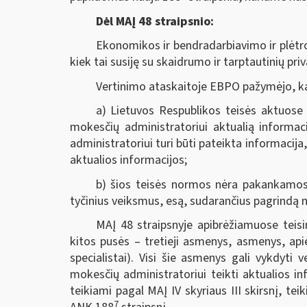
Dėl MAĮ 48 straipsnio:
Ekonomikos ir bendradarbiavimo ir plėtro
kiek tai susiję su skaidrumo ir tarptautinių p
Vertinimo ataskaitoje EBPO pažymėjo, k
a) Lietuvos Respublikos teisės aktuose 
mokesčių administratoriui aktualią informac
administratoriui turi būti pateikta informacij
aktualios informacijos;
b) šios teisės normos nėra pakankamos, 
tyčinius veiksmus, esą, sudarančius pagrindą n
MAĮ 48 straipsnyje apibrėžiamuose teisi
kitos pusės – tretieji asmenys, asmenys, api
specialistai). Visi šie asmenys gali vykdyti 
mokesčių administratoriui teikti aktualios inf
teikiami pagal MAĮ IV skyriaus III skirsnį, t
7