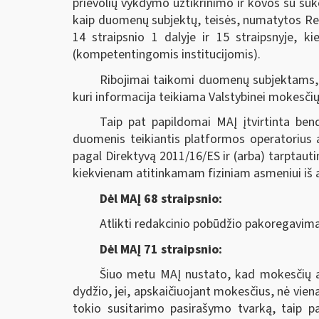
prievolių vykdymo užtikrinimo ir kovos su su
kaip duomenų subjektų, teisės, numatytos Regl
14 straipsnio 1 dalyje ir 15 straipsnyje, ki
(kompetentingomis institucijomis).
Ribojimai taikomi duomenų subjektams,
kuri informacija teikiama Valstybinei mokesčių 
Taip pat papildomai MAĮ įtvirtinta bend
duomenis teikiantis platformos operatorius a
pagal Direktyvą 2011/16/ES ir (arba) tarptaut
kiekvienam atitinkamam fiziniam asmeniui iš an
Dėl MAĮ 68 straipsnio:
Atlikti redakcinio pobūdžio pakoregavima
Dėl MAĮ 71 straipsnio:
Šiuo metu MAĮ nustato, kad mokesčių ad
dydžio, jei, apskaičiuojant mokesčius, nė vie
tokio susitarimo pasirašymo tvarką, taip p