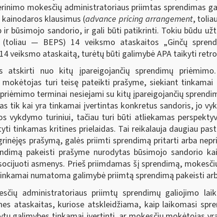
derinimo mokesčių administratoriaus priimtas sprendimas gal
ų kainodaros klausimus (
advance pricing arrangement
, toli
p ir būsimojo sandorio, ir gali būti patikrinti. Tokiu būdu u
mu (toliau — BEPS) 14 veiksmo ataskaitos „Ginčų spre
 veiksmo ataskaitą, turėtų būti galimybė APA taikyti retrosp
atskirti nuo kitų įpareigojančių sprendimų priėmimo. K
okėtojas turi teisę pateikti prašyme, siekiant tinkamai įve
priėmimo terminai nesiejami su kitų įpareigojančių sprendim
s tik kai yra tinkamai įvertintas konkretus sandoris, jo vyk
os vykdymo turiniui, tačiau turi būti atliekamas perspektyv
atyti tinkamas kritines prielaidas. Tai reikalauja daugiau past
grinėjęs prašymą, galės priimti sprendimą pritarti arba ne
endimą pakeisti prašyme nurodytas būsimojo sandorio kain
easocijuoti asmenys. Prieš priimdamas šį sprendimą, mokesči
itinkamai numatoma galimybė priimtą sprendimą pakeisti arb
čių administratoriaus priimtų sprendimų galiojimo laik
s ataskaitas, kuriose atskleidžiama, kaip laikomasi spren
tų galimybes tinkamai įvertinti, ar mokesčių mokėtojas yra 