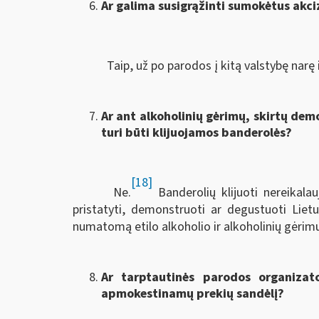
Ar galima susigrąžinti sumokėtus akci
Taip, už po parodos į kitą valstybę narę 
Ar ant alkoholinių gėrimų, skirtų dem
turi būti klijuojamos banderolės?
[18]
Ne.
Banderolių klijuoti nereikalau
pristatyti, demonstruoti ar degustuoti Liet
numatomą etilo alkoholio ir alkoholinių gėrim
Ar tarptautinės parodos organizator
apmokestinamų prekių sandėlį?