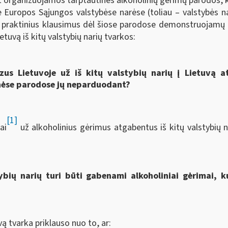
lat organizuojamos tarptautinės alkoholinių gėrimų parodos
se Europos Sąjungos valstybėse narėse (toliau – valstybės n
praktinius klausimus dėl šiose parodose demonstruojamų i
tuvą iš kitų valstybių narių tvarkos:
zus Lietuvoje už iš kitų valstybių narių į Lietuvą a
inėse parodose jų neparduodant?
[1]
ai
už alkoholinius gėrimus atgabentus iš kitų valstybių 
ybių narių turi būti gabenami alkoholiniai gėrimai, k
ą tvarka priklauso nuo to, ar: