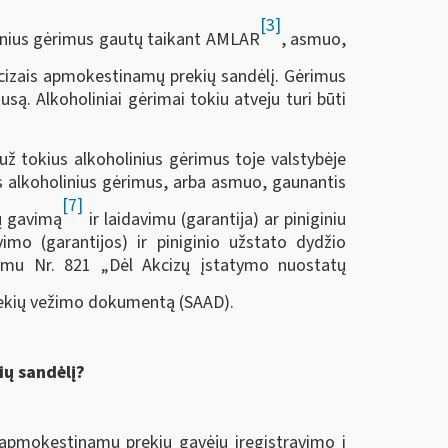
[3]
inius gėrimus gautų taikant AMLAR
, asmuo,
kcizais apmokestinamų prekių sandėlį. Gėrimus
są. Alkoholiniai gėrimai tokiu atveju turi būti
 už tokius alkoholinius gėrimus toje valstybėje
us alkoholinius gėrimus, arba asmuo, gaunantis
[7]
ų gavimą
ir laidavimu (garantija) ar piniginiu
imo (garantijos) ir piniginio užstato dydžio
arimu Nr. 821 „Dėl Akcizų įstatymo nuostatų
ekių vežimo dokumentą (SAAD).
ių sandėlį?
s apmokestinamų prekių gavėjų įregistravimo į