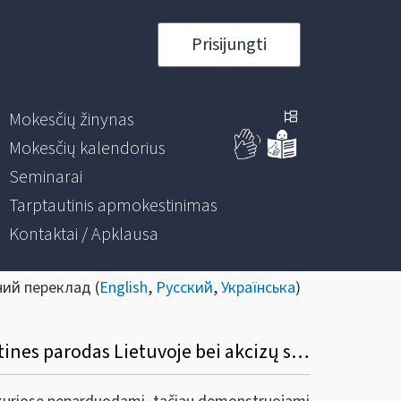
Prisijungti
Mokesčių žinynas
Mokesčių kalendorius
Seminarai
Tarptautinis apmokestinimas
Kontaktai / Apklausa
ний переклад (
English
,
Русский
,
Українська
)
Dėl alkoholinių gėrimų atgabenimo iš kitų Europos sąjungos valstybių narių į tarptautines parodas Lietuvoje bei akcizų sumokėjimo