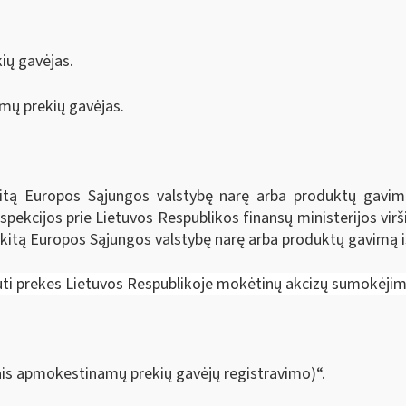
ių gavėjas.
mų prekių gavėjas.
tą Europos Sąjungos valstybę narę arba produktų gavimą
nspekcijos prie Lietuvos Respublikos finansų ministerijos vir
kitą Europos Sąjungos valstybę narę arba produktų gavimą i
ti prekes Lietuvos Respublikoje mokėtinų akcizų sumokėjimo
ais apmokestinamų prekių gavėjų registravimo)“.