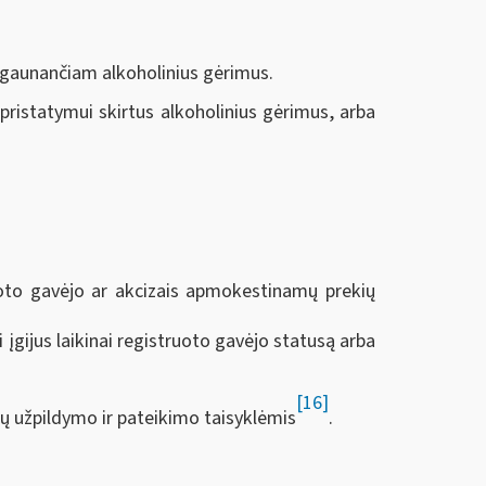
 gaunančiam alkoholinius gėrimus.
ristatymui skirtus alkoholinius gėrimus, arba
ruoto gavėjo ar akcizais apmokestinamų prekių
įgijus laikinai registruoto gavėjo statusą arba
[16]
dų užpildymo ir pateikimo taisyklėmis
.