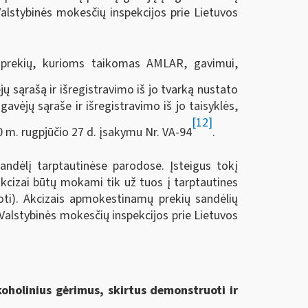
Valstybinės mokesčių inspekcijos prie Lietuvos
 prekių, kurioms taikomas AMLAR, gavimui,
jų sąrašą ir išregistravimo iš jo tvarką nustato
vėjų sąraše ir išregistravimo iš jo taisyklės,
[12]
0 m. rugpjūčio 27 d. įsakymu Nr. VA-94
.
ndėlį tarptautinėse parodose. Įsteigus tokį
kcizai būtų mokami tik už tuos į tarptautines
oti). Akcizais apmokestinamų prekių sandėlių
Valstybinės mokesčių inspekcijos prie Lietuvos
oholinius gėrimus, skirtus demonstruoti ir