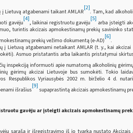
[2]
rių į Lietuvą atgabenami taikant AMLAR
. Tam, kad alkohol
[4]
[5]
uoti gavėju
, laikinai registruotu gavėju
arba įsteigti a
asmuo, turintis akcizais apmokestinamų prekių savininko statu
[6]
 apmokestinamų prekių vežimo dokumentą (e-AD)
.
rių į Lietuvą atgabenami netaikant AMLAR (t. y., kai akcizai
mokėti). Asmuo pristatantis arba laikantis pristatymui skirt
sčių inspekciją informuoti apie numatomą alkoholinių gėrim
linių gėrimų akcizai Lietuvoje bus sumokėti. Tokio laidav
uvos Respublikos Vyriausybės 2002 m. birželio 4 d. nut
[9]
benami išrašius
supaprastintą akcizais apmokestinamų pr
egistruotu gavėju ar įsteigti akcizais apmokestinamų prek
ėjų sąrašą ir išregistravimo iš jo tvarką nustato Akcizai