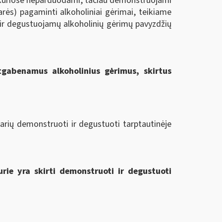
, kuriose neparduodami, tačiau demonstruojami
arės) pagaminti alkoholiniai gėrimai, teikiame
r degustuojamų alkoholinių gėrimų pavyzdžių
tgabenamus alkoholinius gėrimus, skirtus
narių demonstruoti ir degustuoti tarptautinėje
urie yra skirti demonstruoti ir degustuoti