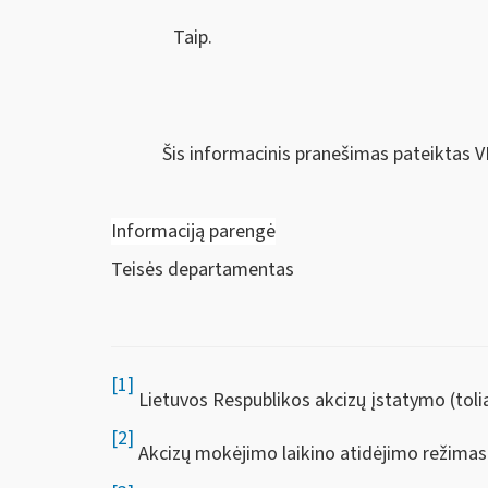
Taip.
Šis informacinis pranešimas pateiktas V
Informaciją parengė
Teisės departamentas
[1]
Lietuvos Respublikos akcizų įstatymo (toliau 
[2]
Akcizų mokėjimo laikino atidėjimo režimas