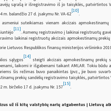
ėjų sąrašą ir išregistravimo iš jo taisyklės, patvirtintos 
[10]
04 m. balandžio 27 d. įsakymu Nr. VA-62
.
as asmeniui suteikiamas vienam akcizais apmokestinamų
[11]
siuntėjo
. Asmenų registravimo į laikinai registruotų gavė
avimo laikinai registruotų akcizais apmokestinamų prekių ga
prie Lietuvos Respublikos finansų ministerijos viršininko 201
[14]
lios sąlygos
steigti akcizais apmokestinamų prekių sa
gabenami, laikomi ir išgabenami taikant AMLAR. Tokiu būdu a
riems šis režimas buvo panaikintas (pvz., jie buvo suvart
inamų prekių sandėlių registravimo taisyklės, patvirtintos 
[15]
2 m. birželio 17 d. įsakymu Nr. 157
.
zus už iš kitų valstybių narių atgabentus į Lietuvą alk