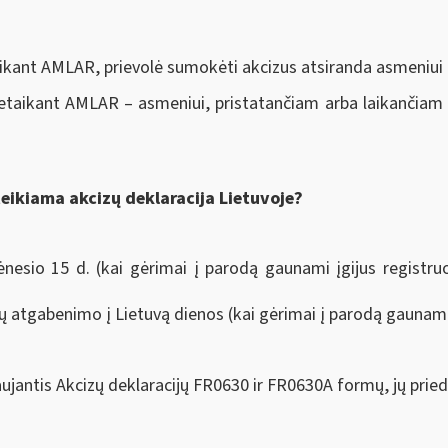
aikant AMLAR, prievolė sumokėti akcizus atsiranda asmeniui
etaikant AMLAR – asmeniui, pristatančiam arba laikančiam p
teikiama akcizų deklaracija Lietuvoje?
mėnesio 15 d. (kai gėrimai į parodą gaunami įgijus regist
ų atgabenimo į Lietuvą dienos (kai gėrimai į parodą gaunami 
aujantis Akcizų deklaracijų FR0630 ir FR0630A formų, jų prie