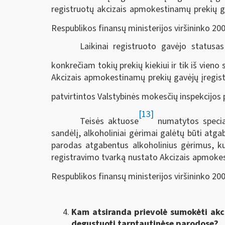
registruotų akcizais apmokestinamų prekių gav
Respublikos finansų ministerijos viršininko 20
Laikinai registruoto gavėjo status
konkrečiam tokių prekių kiekiui ir tik iš vieno 
Akcizais apmokestinamų prekių gavėjų įregistr
patvirtintos Valstybinės mokesčių inspekcijos 
[13]
Teisės aktuose
numatytos specia
sandėlį, alkoholiniai gėrimai galėtų būti at
parodas atgabentus alkoholinius gėrimus, ku
registravimo tvarką nustato Akcizais apmokest
Respublikos finansų ministerijos viršininko 200
Kam atsiranda prievolė sumokėti akci
degustuoti tarptautinėse parodose?