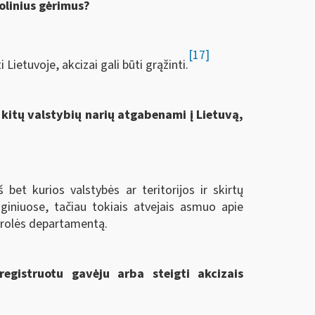
olinius gėrimus?
[17]
Lietuvoje, akcizai gali būti grąžinti.
 kitų valstybių narių atgabenami į Lietuvą,
 bet kurios valstybės ar teritorijos ir skirtų
giniuose, tačiau tokiais atvejais asmuo apie
ntrolės departamentą.
 registruotu gavėju arba steigti akcizais