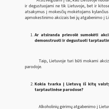
Atsižvelgdami į tai, kad Lietuvoje nuo
ir degustuojami ne tik Lietuvoje, bet ir kito
atsakymus į mokesčių mokėtojams kylančius 
apmokestinimo akcizais bei jų atgabenimo į Lie
Ar atsiranda prievolė sumokėti akci
demonstruoti ir degustuoti tarptaut
Taip, Lietuvoje turi būti mokami akciz
parodoje.
Kokia tvarka į Lietuvą iš kitų valst
tarptautinėse parodose?
Alkoholinių gėrimų atgabenimo į Lietuv