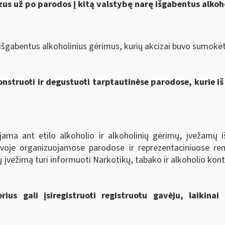
zus už po parodos į kitą valstybę narę išgabentus alkoh
išgabentus alkoholinius gėrimus, kurių akcizai buvo sumokėti 
onstruoti ir degustuoti tarptautinėse parodose, kurie iš
jama ant etilo alkoholio ir alkoholinių gėrimų, įvežamų iš
uvoje organizuojamose parodose ir reprezentaciniuose ren
ų įvežimą turi informuoti Narkotikų, tabako ir alkoholio ko
ius gali įsiregistruoti registruotu gavėju, laikinai