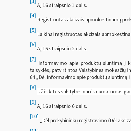
[3]
AĮ 16 straipsnio 1 dalis.
[4]
Registruotas akcizais apmokestinamų prek
[5]
Laikinai registruotas akcizais apmokestina
[6]
AĮ 16 straipsnio 2 dalis.
[7]
Informavimo apie produktų siuntimą į ki
taisyklės, patvirtintos Valstybinės mokesčių i
64 „Dėl Informavimo apie produktų siuntimą į 
[8]
Už iš kitos valstybės narės numatomas gau
[9]
AĮ 16 straipsnio 6 dalis.
[10]
„Dėl prekybininkų registravimo (Dėl akciz