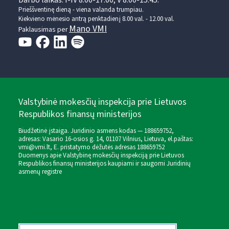
Prieššventinę dieną - viena valanda trumpiau.
Kiekvieno mėnesio antrą penktadienį 8.00 val. - 12.00 val.
Mano VMI
Paklausimas per
Valstybinė mokesčių inspekcija prie Lietuvos
Respublikos finansų ministerijos
Biudžetinė įstaiga. Juridinio asmens kodas — 188659752,
adresas: Vasario 16-osios g. 14, 01107 Vilnius, Lietuva, el.paštas:
vmi@vmi.lt
, E. pristatymo dėžutės adresas 188659752
Duomenys apie Valstybinę mokesčių inspekciją prie Lietuvos
Respublikos finansų ministerijos kaupiami ir saugomi Juridinių
asmenų registre