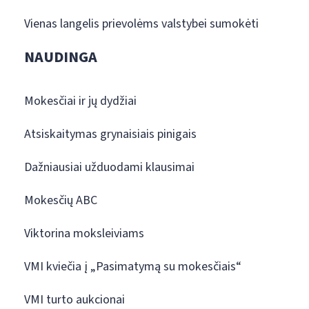
Vienas langelis prievolėms valstybei sumokėti
NAUDINGA
Mokesčiai ir jų dydžiai
Atsiskaitymas grynaisiais pinigais
Dažniausiai užduodami klausimai
Mokesčių ABC
Viktorina moksleiviams
VMI kviečia į „Pasimatymą su mokesčiais“
VMI turto aukcionai