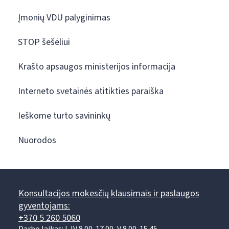
Įmonių VDU palyginimas
STOP šešėliui
Krašto apsaugos ministerijos informacija
Interneto svetainės atitikties paraiška
Ieškome turto savininkų
Nuorodos
Konsultacijos mokesčių klausimais ir paslaugos
gyventojams:
+370 5 260 5060
Darbo laikas: I-IV 8.00-17.00, V 8.00-15.45.