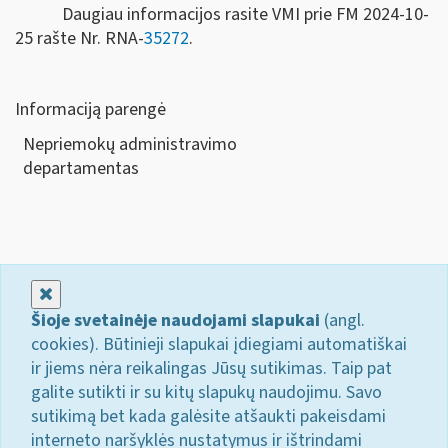
Daugiau informacijos rasite VMI prie FM 2024-10-
25 rašte Nr. RNA-
35272
.
Informaciją parengė
Nepriemokų administravimo
departamen
Uždaryti
Šioje svetainėje naudojami slapukai
(angl.
cookies). Būtinieji slapukai įdiegiami automatiškai
ir jiems nėra reikalingas Jūsų sutikimas. Taip pat
galite sutikti ir su kitų slapukų naudojimu. Savo
sutikimą bet kada galėsite atšaukti pakeisdami
interneto naršyklės nustatymus ir ištrindami