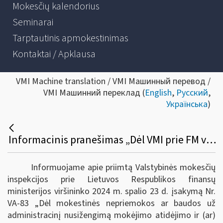
Mokesčių kalendorius
Seminarai
Tarptautinis apmokestinimas
Kontaktai / Apklausa
VMI Machine translation / VMI Машинный перевод /
VMI Машинний переклад (
English
,
Русский
,
Українська
)
Informacinis pranešimas „Dėl VMI prie FM viršininko įsakymo „Dėl Mokestinės nepriemokos ar baudos už administracinį nusižengimą mokėjimo atidėjimo ir (ar) išdėstymo taisyklių ir formų patvirtinimo“
Informuojame apie priimtą Valstybinės mokesčių
inspekcijos prie Lietuvos Respublikos finansų
ministerijos viršininko 2024 m. spalio 23 d. įsakymą Nr.
VA-83
„Dėl mokestinės nepriemokos ar baudos už
administracinį nusižengimą mokėjimo atidėjimo ir (ar)