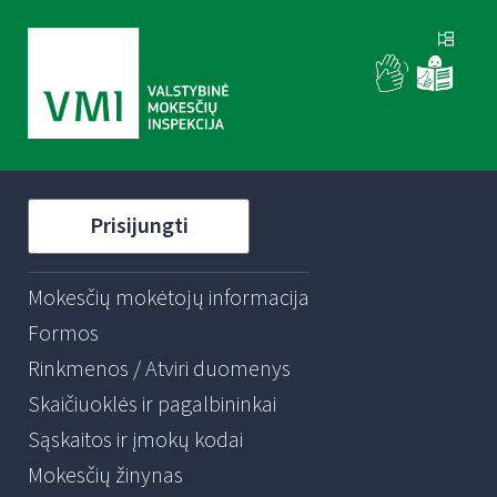
Prisijungti
Mokesčių mokėtojų informacija
Formos
Rinkmenos / Atviri duomenys
Skaičiuoklės ir pagalbininkai
Sąskaitos ir įmokų kodai
Mokesčių žinynas