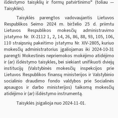
išdėstymo taisyklių ir formų patvirtinimo“
(toliau —
Taisyklės).
Taisyklės parengtos vadovaujantis
Lietuvos
Respublikos Seimo 2024 m. birželio 25 d. priimtu
Lietuvos Respublikos mokesčių administravimo
įstatymo Nr. IX-2112 1, 2, 14, 26, 86, 88, 93, 105, 106,
110 straipsnių pakeitimo įstatymu Nr.
XIV-2805, kuriuo
mokesčių administratorius įgaliojamas iki 2024-10-31
parengti Mokestinės nepriemokos mokėjimo atidėjimo
ir (ar) išdėstymo taisykles, bei siekiant unifikuoti dviejų
institucijų (Valstybinės mokesčių inspekcijos prie
Lietuvos Respublikos finansų ministerijos ir Valstybinio
socialinio draudimo fondo valdybos prie Socialinės
apsaugos ir darbo ministerijos) taikomą mokesčių
atidėjimo ir (ar) išdėstymo instrumentą.
Taisyklės įsigalioja nuo 2024-11-01.