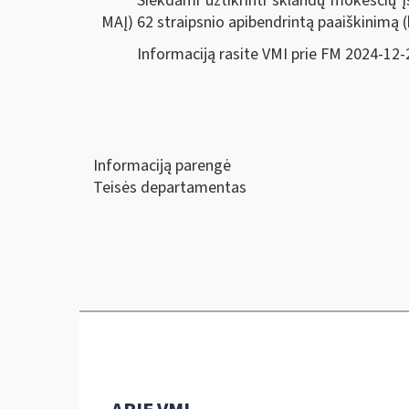
Siekdami užtikrinti sklandų mokesčių 
MAĮ) 62 straipsnio apibendrintą paaiškinimą 
Informaciją rasite VMI prie FM 2024-12-
Informaciją parengė
Teisės departamentas