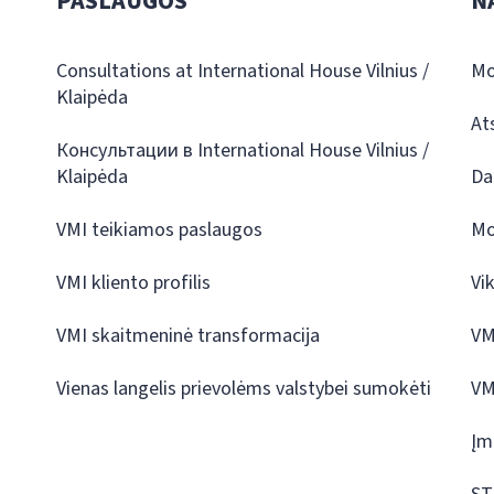
PASLAUGOS
N
Consultations at International House Vilnius /
Mo
Klaipėda
At
Консультации в International House Vilnius /
Klaipėda
Da
VMI teikiamos paslaugos
Mo
VMI kliento profilis
Vi
VMI skaitmeninė transformacija
VM
Vienas langelis prievolėms valstybei sumokėti
VM
Įm