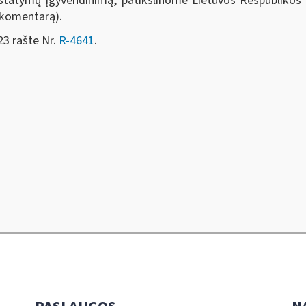
įstatymų įgyvendinimą, patikslinome Lietuvos Respublikos
(komentarą).
23 rašte Nr.
R-4641
.