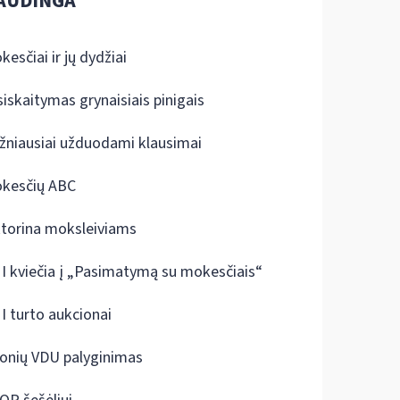
AUDINGA
kesčiai ir jų dydžiai
siskaitymas grynaisiais pinigais
žniausiai užduodami klausimai
kesčių ABC
ktorina moksleiviams
I kviečia į „Pasimatymą su mokesčiais“
I turto aukcionai
onių VDU palyginimas