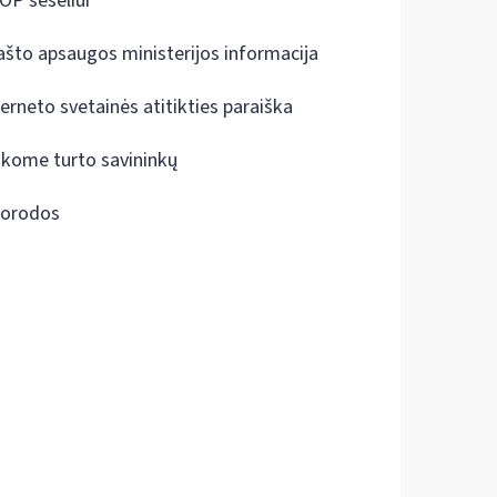
OP šešėliui
ašto apsaugos ministerijos informacija
terneto svetainės atitikties paraiška
škome turto savininkų
orodos