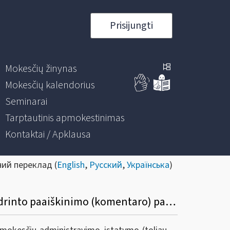
Prisijungti
Mokesčių žinynas
Mokesčių kalendorius
Seminarai
Tarptautinis apmokestinimas
Kontaktai / Apklausa
ний переклад (
English
,
Русский
,
Українська
)
Informacinis pranešimas dėl mokesčių administravimo įstatymo 62 straipsnio apibendrinto paaiškinimo (komentaro) patikslinimo