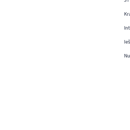
ST
Kr
In
Ie
Nu