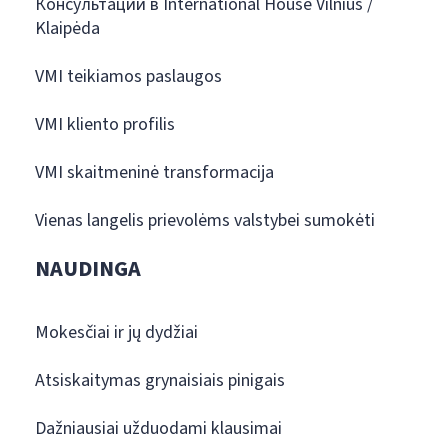
Консультации в International House Vilnius /
Klaipėda
VMI teikiamos paslaugos
VMI kliento profilis
VMI skaitmeninė transformacija
Vienas langelis prievolėms valstybei sumokėti
NAUDINGA
Mokesčiai ir jų dydžiai
Atsiskaitymas grynaisiais pinigais
Dažniausiai užduodami klausimai