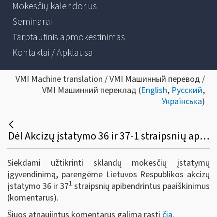
Mokesčių kalendorius
Seminarai
Tarptautinis apmokestinimas
Kontaktai / Apklausa
VMI Machine translation / VMI Машинный перевод /
VMI Машинний переклад (
English
,
Русский
,
Українська
)
Dėl Akcizų įstatymo 36 ir 37-1 straipsnių apibendrintų paaiškinimų (komentarų) parengimo
Siekdami užtikrinti sklandų mokesčių įstatymų
įgyvendinimą, parengėme Lietuvos Respublikos akcizų
1
įstatymo 36 ir 37
straipsnių apibendrintus paaiškinimus
(komentarus).
Šiuos atnaujintus komentarus galima rasti
čia
.