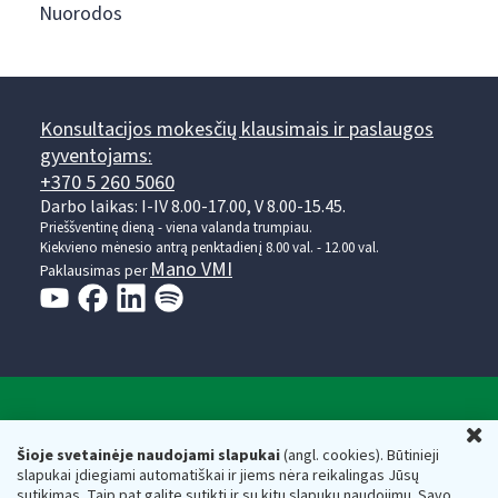
Nuorodos
Konsultacijos mokesčių klausimais ir paslaugos
gyventojams:
+370 5 260 5060
Darbo laikas: I-IV 8.00-17.00, V 8.00-15.45.
Prieššventinę dieną - viena valanda trumpiau.
Kiekvieno mėnesio antrą penktadienį 8.00 val. - 12.00 val.
Mano VMI
Paklausimas per
Valstybinė mokesčių inspekcija prie Lietuvos
U
Respublikos finansų ministerijos
Šioje svetainėje naudojami slapukai
(angl. cookies). Būtinieji
slapukai įdiegiami automatiškai ir jiems nėra reikalingas Jūsų
Biudžetinė įstaiga. Juridinio asmens kodas — 188659752,
sutikimas. Taip pat galite sutikti ir su kitų slapukų naudojimu. Savo