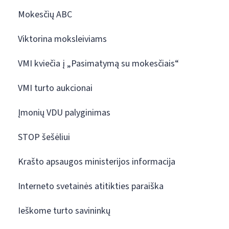
Mokesčių ABC
Viktorina moksleiviams
VMI kviečia į „Pasimatymą su mokesčiais“
VMI turto aukcionai
Įmonių VDU palyginimas
STOP šešėliui
Krašto apsaugos ministerijos informacija
Interneto svetainės atitikties paraiška
Ieškome turto savininkų