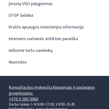
Įmonių VDU palyginimas
STOP šešėliui
Krašto apsaugos ministerijos informacija
Interneto svetainės atitikties paraiška
Ieškome turto savininkų
Nuorodos
Konsultacijos mokesčių klausimais ir paslaugos
gyventojams:
+370 5 260 5060
Darbo laikas: I-IV 8.00-17.00, V 8.00-15.45.
Prieššventinę dieną - viena valanda trumpiau.