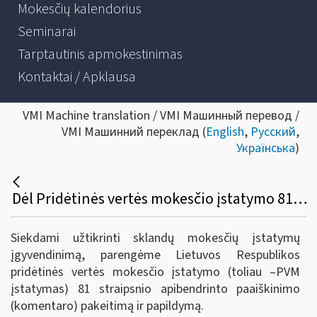
Mokesčių kalendorius
Seminarai
Tarptautinis apmokestinimas
Kontaktai / Apklausa
VMI Machine translation / VMI Машинный перевод /
VMI Машинний переклад (
English
,
Русский
,
Українська
)
Dėl Pridėtinės vertės mokesčio įstatymo 81 straipsnio apibendrinto paaiškinimo (komentaro)
Siekdami užtikrinti sklandų mokesčių įstatymų
įgyvendinimą, parengėme Lietuvos Respublikos
pridėtinės vertės mokesčio įstatymo (toliau –PVM
įstatymas) 81 straipsnio apibendrinto paaiškinimo
(komentaro) pakeitimą ir papildymą.