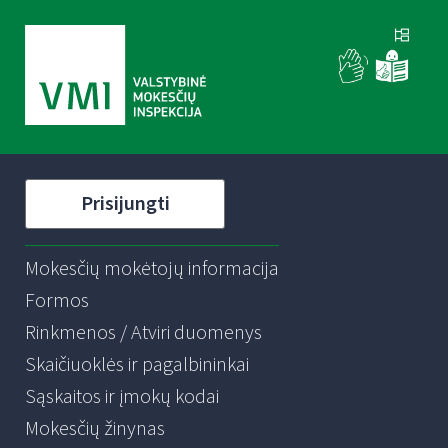
Prisijungti
Mokesčių mokėtojų informacija
Formos
Rinkmenos / Atviri duomenys
Skaičiuoklės ir pagalbininkai
Sąskaitos ir įmokų kodai
Mokesčių žinynas