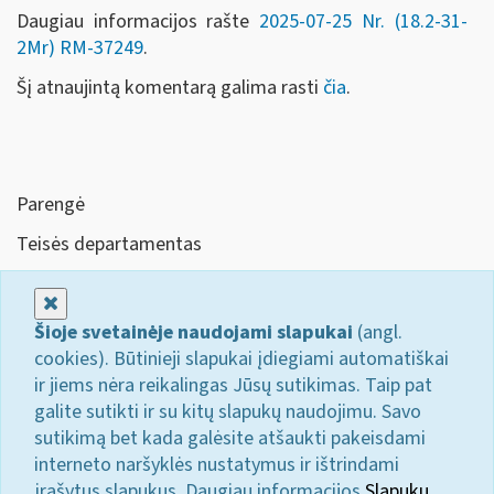
Daugiau informacijos rašte
2025-07-25 Nr. (18.2-31-
2Mr) RM-37249
.
Šį atnaujintą komentarą galima rasti
čia
.
Parengė
Teisės departamentas
Uždaryti
Šioje svetainėje naudojami slapukai
(angl.
cookies). Būtinieji slapukai įdiegiami automatiškai
ir jiems nėra reikalingas Jūsų sutikimas. Taip pat
galite sutikti ir su kitų slapukų naudojimu. Savo
sutikimą bet kada galėsite atšaukti pakeisdami
interneto naršyklės nustatymus ir ištrindami
įrašytus slapukus. Daugiau informacijos
Slapukų