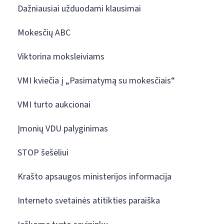
Dažniausiai užduodami klausimai
Mokesčių ABC
Viktorina moksleiviams
VMI kviečia į „Pasimatymą su mokesčiais“
VMI turto aukcionai
Įmonių VDU palyginimas
STOP šešėliui
Krašto apsaugos ministerijos informacija
Interneto svetainės atitikties paraiška