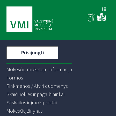
Prisijungti
Mokesčių mokėtojų informacija
Formos
Rinkmenos / Atviri duomenys
Skaičiuoklės ir pagalbininkai
Sąskaitos ir įmokų kodai
Mokesčių žinynas