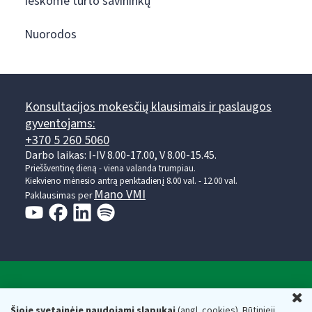
Ieškome turto savininkų
Nuorodos
Konsultacijos mokesčių klausimais ir paslaugos
gyventojams:
+370 5 260 5060
Darbo laikas: I-IV 8.00-17.00, V 8.00-15.45.
Prieššventinę dieną - viena valanda trumpiau.
Kiekvieno mėnesio antrą penktadienį 8.00 val. - 12.00 val.
Mano VMI
Paklausimas per
Valstybinė mokesčių inspekcija prie Lietuvos
U
Respublikos finansų ministerijos
Šioje svetainėje naudojami slapukai
(angl. cookies). Būtinieji