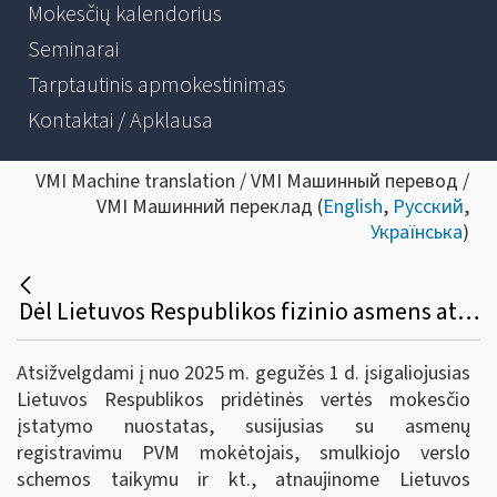
Mokesčių kalendorius
Seminarai
Tarptautinis apmokestinimas
Kontaktai / Apklausa
VMI Machine translation / VMI Машинный перевод /
VMI Машинний переклад (
English
,
Русский
,
Українська
)
Dėl Lietuvos Respublikos fizinio asmens atmintinės apie Pridėtinės vertės mokestį atnaujinimo
Atsižvelgdami į nuo 2025 m. gegužės 1 d. įsigaliojusias
Lietuvos Respublikos pridėtinės vertės mokesčio
įstatymo nuostatas, susijusias su asmenų
registravimu PVM mokėtojais, smulkiojo verslo
schemos taikymu ir kt., atnaujinome Lietuvos