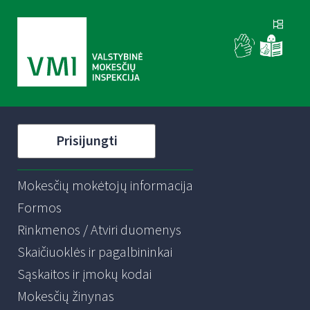
Prisijungti
Mokesčių mokėtojų informacija
Formos
Rinkmenos / Atviri duomenys
Skaičiuoklės ir pagalbininkai
Sąskaitos ir įmokų kodai
Mokesčių žinynas