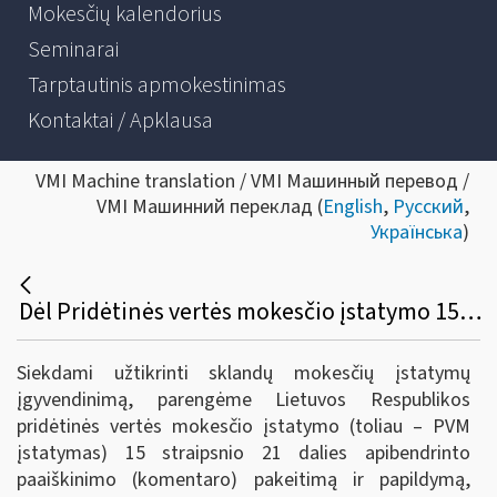
Mokesčių kalendorius
Seminarai
Tarptautinis apmokestinimas
Kontaktai / Apklausa
VMI Machine translation / VMI Машинный перевод /
VMI Машинний переклад (
English
,
Русский
,
Українська
)
Dėl Pridėtinės vertės mokesčio įstatymo 15 straipsnio 21 dalies apibendrinto paaiškinimo (komentaro)
Siekdami užtikrinti sklandų mokesčių įstatymų
įgyvendinimą, parengėme Lietuvos Respublikos
pridėtinės vertės mokesčio įstatymo (toliau – PVM
įstatymas) 15 straipsnio 21 dalies apibendrinto
paaiškinimo (komentaro) pakeitimą ir papildymą,