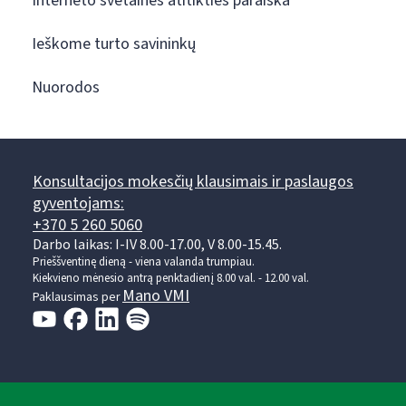
Interneto svetainės atitikties paraiška
Ieškome turto savininkų
Nuorodos
Konsultacijos mokesčių klausimais ir paslaugos
gyventojams:
+370 5 260 5060
Darbo laikas: I-IV 8.00-17.00, V 8.00-15.45.
Prieššventinę dieną - viena valanda trumpiau.
Kiekvieno mėnesio antrą penktadienį 8.00 val. - 12.00 val.
Mano VMI
Paklausimas per