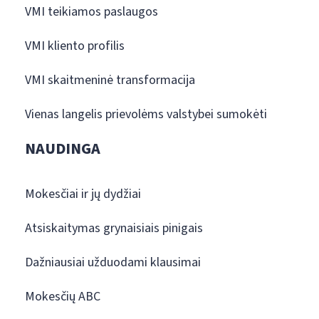
VMI teikiamos paslaugos
VMI kliento profilis
VMI skaitmeninė transformacija
Vienas langelis prievolėms valstybei sumokėti
NAUDINGA
Mokesčiai ir jų dydžiai
Atsiskaitymas grynaisiais pinigais
Dažniausiai užduodami klausimai
Mokesčių ABC