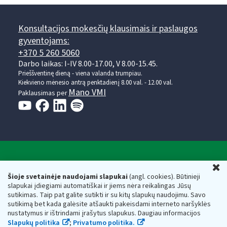
Konsultacijos mokesčių klausimais ir paslaugos
gyventojams:
+370 5 260 5060
Darbo laikas: I-IV 8.00-17.00, V 8.00-15.45.
Prieššventinę dieną - viena valanda trumpiau.
Kiekvieno mėnesio antrą penktadienį 8.00 val. - 12.00 val.
Mano VMI
Paklausimas per
Valstybinė mokesčių inspekcija prie Lietuvos
U
Respublikos finansų ministerijos
Šioje svetainėje naudojami slapukai
(angl. cookies). Būtinieji
slapukai įdiegiami automatiškai ir jiems nėra reikalingas Jūsų
Biudžetinė įstaiga. Juridinio asmens kodas — 188659752,
sutikimas. Taip pat galite sutikti ir su kitų slapukų naudojimu. Savo
adresas: Vasario 16-osios g. 14, 01107 Vilnius, Lietuva, el.paštas:
sutikimą bet kada galėsite atšaukti pakeisdami interneto naršyklės
vmi@vmi.lt
, E. pristatymo dėžutės adresas 188659752
nustatymus ir ištrindami įrašytus slapukus. Daugiau informacijos
Duomenys apie Valstybinę mokesčių inspekciją prie Lietuvos
Slapukų politika
;
Privatumo politika.
Respublikos finansų ministerijos kaupiami ir saugomi Juridinių