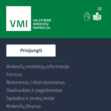
Prisijungti
Mokesčių mokėtojų informacija
Formos
Rinkmenos / Atviri duomenys
Skaičiuoklės ir pagalbininkai
Sąskaitos ir įmokų kodai
Mokesčių žinynas