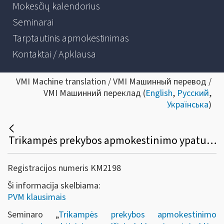
Mokesčių kalendorius
Seminarai
Tarptautinis apmokestinimas
Kontaktai / Apklausa
VMI Machine translation / VMI Машинный перевод /
VMI Машинний переклад (
English
,
Русский
,
Українська
)
Trikampės prekybos apmokestinimo ypatumai, praktiniai pavyzdžiai, deklaravimo taisyklės, PVM pakeitimai nuo 2019 m.
Registracijos numeris KM2198
Ši informacija skelbiama:
PVM klausimais
Seminaro „
Trikampės prekybos apmokestinimo