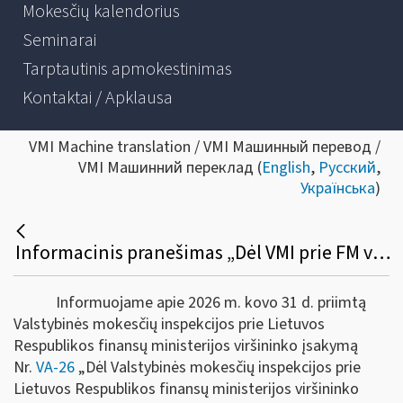
Mokesčių kalendorius
Seminarai
Tarptautinis apmokestinimas
Kontaktai / Apklausa
VMI Machine translation / VMI Машинный перевод /
VMI Машинний переклад (
English
,
Русский
,
Українська
)
Informacinis pranešimas „Dėl VMI prie FM viršininko 2024 m. spalio 23 d. įsakymo Nr. VA-83 „Dėl Mokestinės nepriemokos ar baudos už administracinį nusižengimą mokėjimo atidėjimo ir (ar) išdėstymo taisyklių ir formų patvirtinimo“ pakeitimo“
Informuojame apie 2026 m. kovo 31 d. priimtą
Valstybinės mokesčių inspekcijos prie Lietuvos
Respublikos finansų ministerijos viršininko įsakymą
Nr.
VA-26
„Dėl Valstybinės mokesčių inspekcijos prie
Lietuvos Respublikos finansų ministerijos viršininko