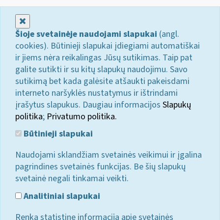
Uždaryti
Šioje svetainėje naudojami slapukai
(angl.
cookies). Būtinieji slapukai įdiegiami automatiškai
ir jiems nėra reikalingas Jūsų sutikimas. Taip pat
galite sutikti ir su kitų slapukų naudojimu. Savo
sutikimą bet kada galėsite atšaukti pakeisdami
interneto naršyklės nustatymus ir ištrindami
įrašytus slapukus. Daugiau informacijos
Slapukų
politika
;
Privatumo politika.
Būtinieji slapukai
Naudojami sklandžiam svetainės veikimui ir įgalina
pagrindines svetainės funkcijas. Be šių slapukų
svetainė negali tinkamai veikti.
Analitiniai slapukai
Renka statistinę informaciją apie svetainės