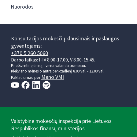
Nuorodos
Konsultacijos mokesčių klausimais ir paslaugos
gyventojams:
+370 5 260 5060
Darbo laikas: I-IV 8.00-17.00, V 8.00-15.45.
Prieššventinę dieną - viena valanda trumpiau.
Kiekvieno mėnesio antrą penktadienį 8.00 val. - 12.00 val.
Mano VMI
Paklausimas per
Valstybinė mokesčių inspekcija prie Lietuvos
Respublikos finansų ministerijos