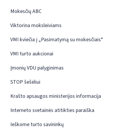
Mokesčių ABC
Viktorina moksleiviams
VMI kviečia į „Pasimatymą su mokesčiais“
VMI turto aukcionai
Įmonių VDU palyginimas
STOP šešėliui
Krašto apsaugos ministerijos informacija
Interneto svetainės atitikties paraiška
Ieškome turto savininkų