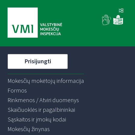
Prisijungti
Mokesčių mokėtojų informacija
Formos
Rinkmenos / Atviri duomenys
Skaičiuoklės ir pagalbininkai
Sąskaitos ir įmokų kodai
Mokesčių žinynas