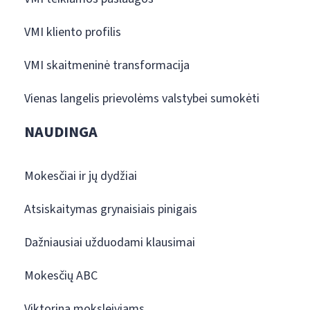
VMI kliento profilis
VMI skaitmeninė transformacija
Vienas langelis prievolėms valstybei sumokėti
NAUDINGA
Mokesčiai ir jų dydžiai
Atsiskaitymas grynaisiais pinigais
Dažniausiai užduodami klausimai
Mokesčių ABC
Viktorina moksleiviams