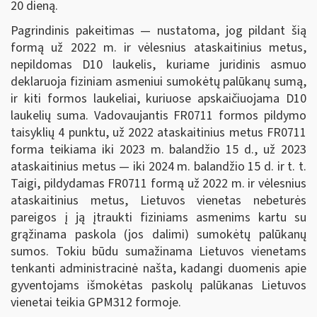
20 dieną.
Pagrindinis pakeitimas — nustatoma, jog pildant šią
formą už 2022 m. ir vėlesnius ataskaitinius metus,
nepildomas D10 laukelis, kuriame juridinis asmuo
deklaruoja fiziniam asmeniui sumokėtų palūkanų sumą,
ir kiti formos laukeliai, kuriuose apskaičiuojama D10
laukelių suma. Vadovaujantis FR0711 formos pildymo
taisyklių 4 punktu, už 2022 ataskaitinius metus FR0711
forma teikiama iki 2023 m. balandžio 15 d., už 2023
ataskaitinius metus — iki 2024 m. balandžio 15 d. ir t. t.
Taigi, pildydamas FR0711 formą už 2022 m. ir vėlesnius
ataskaitinius metus, Lietuvos vienetas nebeturės
pareigos į ją įtraukti fiziniams asmenims kartu su
grąžinama paskola (jos dalimi) sumokėtų palūkanų
sumos. Tokiu būdu sumažinama Lietuvos vienetams
tenkanti administracinė našta, kadangi duomenis apie
gyventojams išmokėtas paskolų palūkanas Lietuvos
vienetai teikia GPM312 formoje.