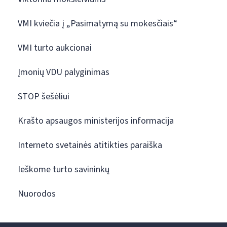
VMI kviečia į „Pasimatymą su mokesčiais“
VMI turto aukcionai
Įmonių VDU palyginimas
STOP šešėliui
Krašto apsaugos ministerijos informacija
Interneto svetainės atitikties paraiška
Ieškome turto savininkų
Nuorodos