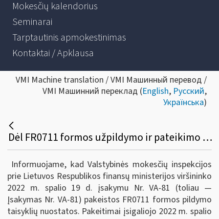
Mokesčių kalendorius
Seminarai
Tarptautinis apmokestinimas
Kontaktai / Apklausa
VMI Machine translation / VMI Машинный перевод /
VMI Машинний переклад (
English
,
Русский
,
Українська
)
Dėl FR0711 formos užpildymo ir pateikimo taisyklių pakeitimo
Informuojame, kad Valstybinės mokesčių inspekcijos
prie Lietuvos Respublikos finansų ministerijos viršininko
2022 m. spalio 19 d. įsakymu Nr. VA-81 (toliau —
Įsakymas Nr. VA-81) pakeistos FR0711 formos pildymo
taisyklių nuostatos. Pakeitimai įsigaliojo 2022 m. spalio