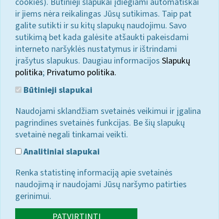
cookies). Būtinieji slapukai įdiegiami automatiškai
ir jiems nėra reikalingas Jūsų sutikimas. Taip pat
galite sutikti ir su kitų slapukų naudojimu. Savo
sutikimą bet kada galėsite atšaukti pakeisdami
interneto naršyklės nustatymus ir ištrindami
įrašytus slapukus. Daugiau informacijos
Slapukų
politika
;
Privatumo politika.
Būtinieji slapukai
Naudojami sklandžiam svetainės veikimui ir įgalina
pagrindines svetainės funkcijas. Be šių slapukų
svetainė negali tinkamai veikti.
Analitiniai slapukai
Renka statistinę informaciją apie svetainės
naudojimą ir naudojami Jūsų naršymo patirties
gerinimui.
PATVIRTINTI