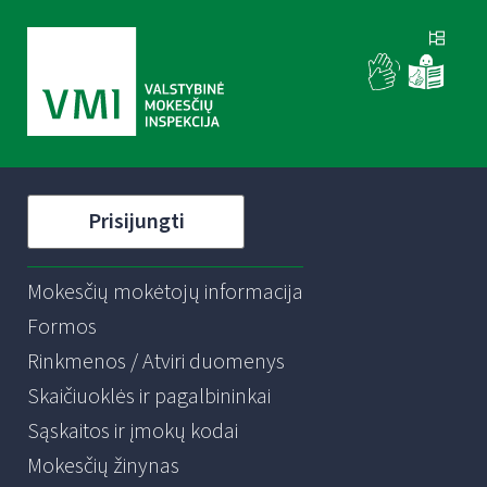
Prisijungti
Mokesčių mokėtojų informacija
Formos
Rinkmenos / Atviri duomenys
Skaičiuoklės ir pagalbininkai
Sąskaitos ir įmokų kodai
Mokesčių žinynas