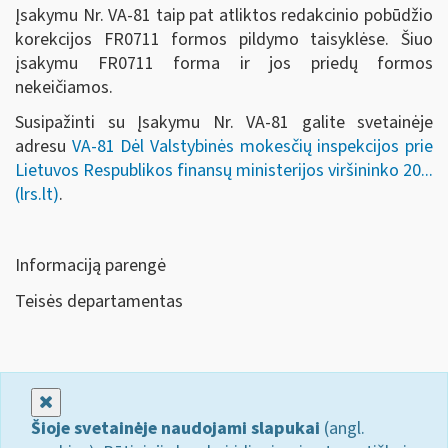
Įsakymu Nr. VA-81 taip pat atliktos redakcinio pobūdžio
korekcijos FR0711 formos pildymo taisyklėse. Šiuo
įsakymu FR0711 forma ir jos priedų formos
nekeičiamos.
Susipažinti su Įsakymu Nr. VA-81 galite svetainėje
adresu
VA-81 Dėl Valstybinės mokesčių inspekcijos prie
Lietuvos Respublikos finansų ministerijos viršininko 20...
(lrs.lt)
.
Informaciją parengė
Teisės departamentas
Uždaryti
Šioje svetainėje naudojami slapukai
(angl.