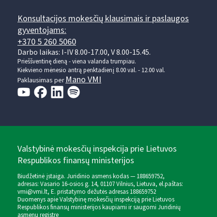
Konsultacijos mokesčių klausimais ir paslaugos
gyventojams:
+370 5 260 5060
Darbo laikas: I-IV 8.00-17.00, V 8.00-15.45.
Prieššventinę dieną - viena valanda trumpiau.
Kiekvieno mėnesio antrą penktadienį 8.00 val. - 12.00 val.
Mano VMI
Paklausimas per
Valstybinė mokesčių inspekcija prie Lietuvos
Respublikos finansų ministerijos
Biudžetinė įstaiga. Juridinio asmens kodas — 188659752,
adresas: Vasario 16-osios g. 14, 01107 Vilnius, Lietuva, el.paštas:
vmi@vmi.lt
, E. pristatymo dėžutės adresas 188659752
Duomenys apie Valstybinę mokesčių inspekciją prie Lietuvos
Respublikos finansų ministerijos kaupiami ir saugomi Juridinių
asmenų registre