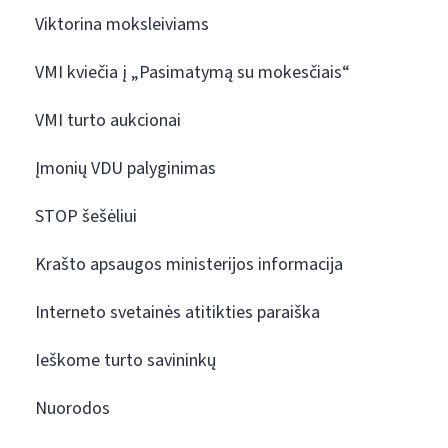
Viktorina moksleiviams
VMI kviečia į „Pasimatymą su mokesčiais“
VMI turto aukcionai
Įmonių VDU palyginimas
STOP šešėliui
Krašto apsaugos ministerijos informacija
Interneto svetainės atitikties paraiška
Ieškome turto savininkų
Nuorodos