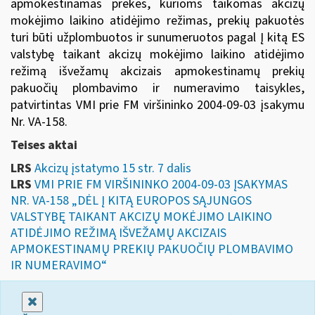
apmokestinamas prekes, kurioms taikomas akcizų
mokėjimo laikino atidėjimo režimas, prekių pakuotės
turi būti užplombuotos ir sunumeruotos pagal Į kitą ES
valstybę taikant akcizų mokėjimo laikino atidėjimo
režimą išvežamų akcizais apmokestinamų prekių
pakuočių plombavimo ir numeravimo taisykles,
patvirtintas
VMI prie FM viršininko 2004-09-03 įsakymu
Nr. VA-158
.
Teises aktai
LRS
Akcizų įstatymo 15 str. 7 dalis
LRS
VMI PRIE FM VIRŠININKO 2004-09-03 ĮSAKYMAS
NR. VA-158 „DĖL Į KITĄ EUROPOS SĄJUNGOS
VALSTYBĘ TAIKANT AKCIZŲ MOKĖJIMO LAIKINO
ATIDĖJIMO REŽIMĄ IŠVEŽAMŲ AKCIZAIS
APMOKESTINAMŲ PREKIŲ PAKUOČIŲ PLOMBAVIMO
IR NUMERAVIMO“
Uždaryti