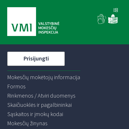
Prisijungti
Mokesčių mokėtojų informacija
Formos
Rinkmenos / Atviri duomenys
Skaičiuoklės ir pagalbininkai
Sąskaitos ir įmokų kodai
Mokesčių žinynas