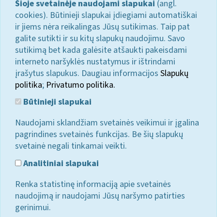
Šioje svetainėje naudojami slapukai
(angl.
cookies). Būtinieji slapukai įdiegiami automatiškai
ir jiems nėra reikalingas Jūsų sutikimas. Taip pat
galite sutikti ir su kitų slapukų naudojimu. Savo
sutikimą bet kada galėsite atšaukti pakeisdami
interneto naršyklės nustatymus ir ištrindami
įrašytus slapukus. Daugiau informacijos
Slapukų
politika
;
Privatumo politika.
Būtinieji slapukai
Naudojami sklandžiam svetainės veikimui ir įgalina
pagrindines svetainės funkcijas. Be šių slapukų
svetainė negali tinkamai veikti.
Analitiniai slapukai
Renka statistinę informaciją apie svetainės
naudojimą ir naudojami Jūsų naršymo patirties
gerinimui.