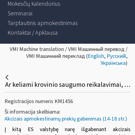
Mokesčių kalendorius
Seminarai
Tarptautinis apmokestinimas
Kontaktai / Apklausa
VMI Machine translation / VMI Машинный перевод /
VMI Машинний переклад (
English
,
Русский
,
Українська
)
Ar keliami krovinio saugumo reikalavimai, išgabenant akcizais apmokestinamas prekes į kitą ES valstybę narę, kurioms taikomas akcizų mokėjimo laikino atidėjimo režimas?
Registracijos numeris KM1456
Ši informacija skelbiama:
Akcizais apmokestinamų prekių gabenimas (14-18 str.)
Į kitą ES valstybę narę išgabenant akcizais