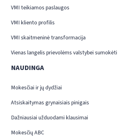
VMI teikiamos paslaugos
VMI kliento profilis
VMI skaitmeninė transformacija
Vienas langelis prievolėms valstybei sumokėti
NAUDINGA
Mokesčiai ir jų dydžiai
Atsiskaitymas grynaisiais pinigais
Dažniausiai užduodami klausimai
Mokesčių ABC