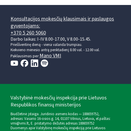
Konsultacijos mokesčių klausimais ir paslaugos
gyventojams:
+370 5 260 5060
Darbo laikas: I-IV 8.00-17.00, V 8.00-15.45.
Prieššventinę dieną - viena valanda trumpiau.
Kiekvieno mėnesio antrą penktadienį 8.00 val. - 12.00 val.
Mano VMI
Paklausimas per
Valstybinė mokesčių inspekcija prie Lietuvos
Respublikos finansų ministerijos
Biudžetinė įstaiga. Juridinio asmens kodas — 188659752,
adresas: Vasario 16-osios g. 14, 01107 Vilnius, Lietuva, el.paštas:
vmi@vmi.lt
, E. pristatymo dėžutės adresas 188659752
Duomenys apie Valstybinę mokesčių inspekciją prie Lietuvos