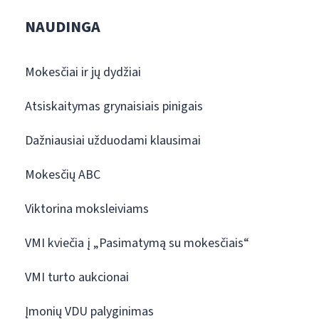
NAUDINGA
Mokesčiai ir jų dydžiai
Atsiskaitymas grynaisiais pinigais
Dažniausiai užduodami klausimai
Mokesčių ABC
Viktorina moksleiviams
VMI kviečia į „Pasimatymą su mokesčiais“
VMI turto aukcionai
Įmonių VDU palyginimas