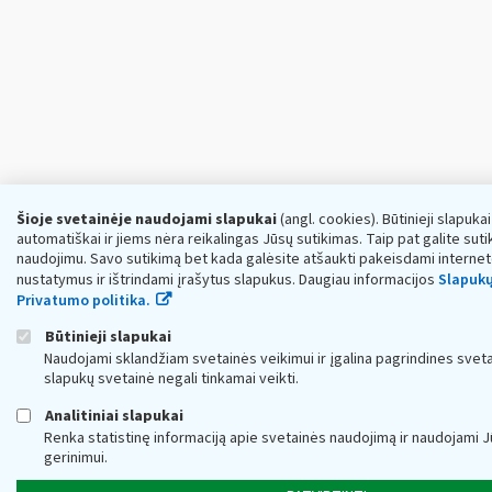
Šioje svetainėje naudojami slapukai
(angl. cookies). Būtinieji slapuka
automatiškai ir jiems nėra reikalingas Jūsų sutikimas. Taip pat galite sutik
naudojimu. Savo sutikimą bet kada galėsite atšaukti pakeisdami interne
nustatymus ir ištrindami įrašytus slapukus. Daugiau informacijos
Slapukų
Privatumo politika.
Būtinieji slapukai
Naudojami sklandžiam svetainės veikimui ir įgalina pagrindines sveta
slapukų svetainė negali tinkamai veikti.
Analitiniai slapukai
Renka statistinę informaciją apie svetainės naudojimą ir naudojami 
gerinimui.