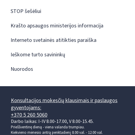
STOP šešėliui
Krašto apsaugos ministerijos informacija
Interneto svetainės atitikties paraiška
Ieškome turto savininkų
Nuorodos
Konsultacijos mokesčių klausimais ir paslaugos
gyventojams:
+370 5 260 5060
Darbo laikas: I-IV 8.00-17.00, V 8.00-15.45.
Prieššventinę dieną - viena valanda trumpiau.
Kiekvieno mėnesio antrą penktadienį 8.00 val. - 12.00 val.