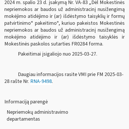
2024 m. spalio 23 d. įsakymą Nr. VA-83
„Dėl Mokestinės
nepriemokos ar baudos už administracinį nusižengimą
mokėjimo atidėjimo ir (ar) išdėstymo taisyklių ir formų
patvirtinimo“ pakeitimo“
, kuriuo pakeistos
Mokestinės
nepriemokos ar baudos už administracinį nusižengimą
mokėjimo atidėjimo ir (ar) išdėstymo taisyklės ir
Mokestinės paskolos sutarties FR0284 forma.
Pakeitimai įsigaliojo nuo 2025-03-27.
Daugiau informacijos rasite VMI prie FM 2025-03-
28 rašte Nr.
RNA-9498
.
Informaciją parengė
Nepriemokų administravimo
departamen