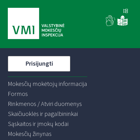
Prisijungti
Mokesčių mokėtojų informacija
Formos
Rinkmenos / Atviri duomenys
Skaičiuoklės ir pagalbininkai
Sąskaitos ir įmokų kodai
Mokesčių žinynas