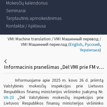
Mokesčių kalendorius
Seminarai
Tarptautinis apmokestinimas
Kontaktai / Apklausa
VMI Machine translation / VMI Машинный перевод /
VMI Машинний переклад (
English
,
Русский
,
Українська
)
Informacinis pranešimas „Dėl VMI prie FM viršininko 2024 m. spalio 23 d. įsakymo Nr. VA-83 „Dėl Mokestinės nepriemokos ar baudos už administracinį nusižengimą mokėjimo atidėjimo ir (ar) išdėstymo taisyklių ir formų patvirtinimo“ pakeitimo“
Informuojame apie 2025 m. kovo 26 d. priimtą
Valstybinės mokesčių inspekcijos prie Lietuvos
Respublikos finansų ministerijos viršininko įsakymą Nr.
VA-23
„Dėl Valstybinės mokesčių inspekcijos prie
Lietuvos Respublikos finansų ministerijos viršininko