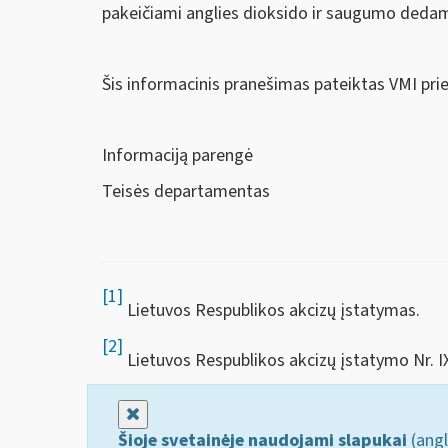
pakeičiami anglies dioksido ir saugumo dedamo
Šis informacinis pranešimas pateiktas VMI pri
Informaciją parengė
Teisės departamentas
[1]
Lietuvos Respublikos akcizų įstatymas.
[2]
Lietuvos Respublikos akcizų įstatymo Nr. IX
Uždaryti
Šioje svetainėje naudojami slapukai
(angl