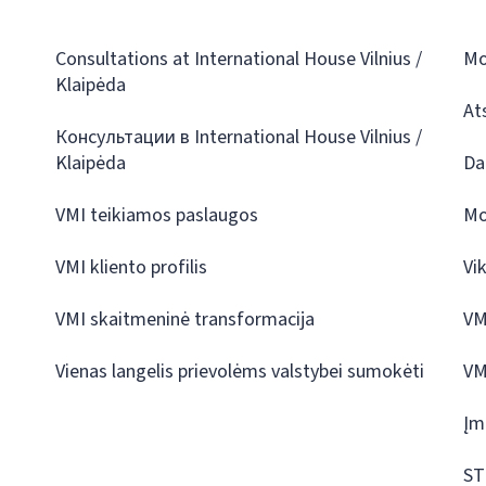
Consultations at International House Vilnius /
Mo
Klaipėda
At
Консультации в International House Vilnius /
Klaipėda
Da
VMI teikiamos paslaugos
Mo
VMI kliento profilis
Vi
VMI skaitmeninė transformacija
VM
Vienas langelis prievolėms valstybei sumokėti
VM
Įm
ST