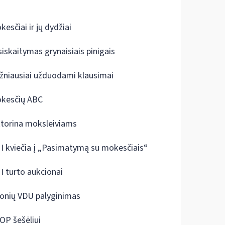
kesčiai ir jų dydžiai
siskaitymas grynaisiais pinigais
žniausiai užduodami klausimai
kesčių ABC
ktorina moksleiviams
I kviečia į „Pasimatymą su mokesčiais“
I turto aukcionai
onių VDU palyginimas
OP šešėliui