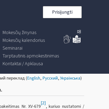
Prisijungti
Mokesčių žinynas
Mokesčių kalendorius
Seminarai
Tarptautinis apmokestinimas
Kontaktai / Apklausa
ний переклад (
English
,
Русский
,
Українська
)
.
[2]
akeitimas Nr. XV-679
, kuriuo nustatomi /