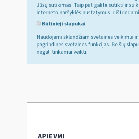
Jūsų sutikimas. Taip pat galite sutikti ir s
interneto naršyklės nustatymus ir ištrindam
Būtinieji slapukai
Naudojami sklandžiam svetainės veikimui ir 
pagrindines svetainės funkcijas. Be šių slap
negali tinkamai veikti.
APIE VMI