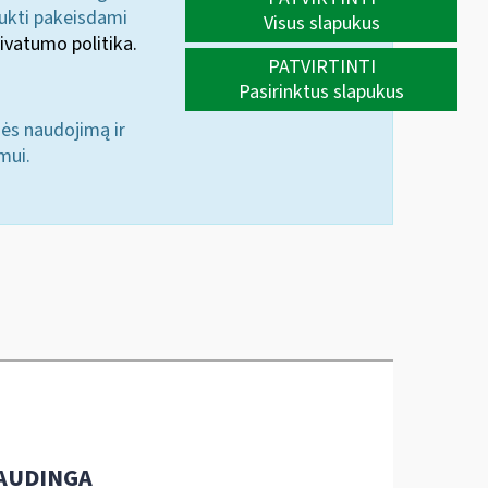
aukti pakeisdami
Visus slapukus
ivatumo politika.
PATVIRTINTI
Pasirinktus slapukus
nės naudojimą ir
mui.
AUDINGA