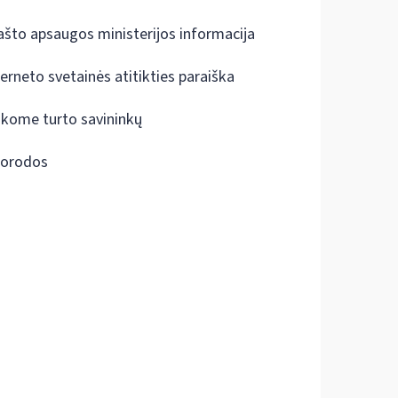
ašto apsaugos ministerijos informacija
terneto svetainės atitikties paraiška
škome turto savininkų
orodos