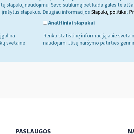
u kitų slapukų naudojimu. Savo sutikimą bet kada galėsite atš
i įrašytus slapukus. Daugiau informacijos
Slapukų politika
;
Pr
Analitiniai slapukai
įgalina
Renka statistinę informaciją apie svetai
ukų svetainė
naudojami Jūsų naršymo patirties gerini
PASLAUGOS
N