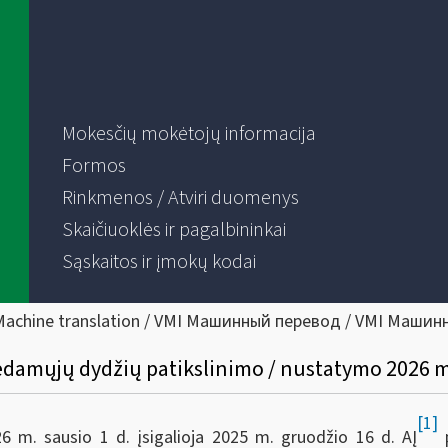
Mokesčių mokėtojų informacija
Formos
Rinkmenos / Atviri duomenys
Skaičiuoklės ir pagalbininkai
Sąskaitos ir įmokų kodai
Machine translation / VMI Машинный перевод / VMI Машин
dedamųjų dydžių patikslinimo / nustatymo 2026 m
[1]
 m. sausio 1 d. įsigalioja 2025 m. gruodžio 16 d. AĮ
p