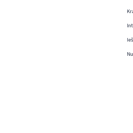
Kr
In
Ie
Nu