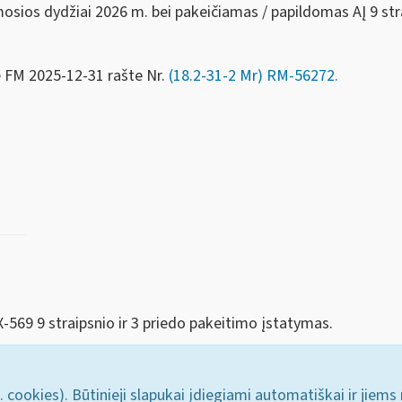
sios dydžiai 2026 m. bei pakeičiamas / papildomas AĮ 9 stra
e FM
2025-12-31 rašte Nr.
(18.2-31-2 Mr) RM-56272.
-569 9 straipsnio ir 3 priedo pakeitimo įstatymas.
. cookies). Būtinieji slapukai įdiegiami automatiškai ir jiems