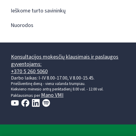
Ieškome turto savininkų
Nuorodos
Konsultacijos mokesčių klausimais ir paslaugos
gyventojams:
+370 5 260 5060
Darbo laikas: I-IV 8.00-17.00, V 8.00-15.45.
Prieššventinę dieną - viena valanda trumpiau.
Kiekvieno mėnesio antrą penktadienį 8.00 val. - 12.00 val.
Mano VMI
Paklausimas per