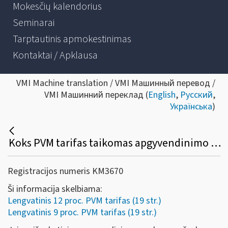
Mokesčių kalendorius
Seminarai
Tarptautinis apmokestinimas
Kontaktai / Apklausa
VMI Machine translation / VMI Машинный перевод /
VMI Машинний переклад (
English
,
Русский
,
Українська
)
Koks PVM tarifas taikomas apgyvendinimo paslaugoms teikiamoms nuo 2026-01-01, jei jos užsakytos iki 2025-12-31?
Registracijos numeris KM3670
Ši informacija skelbiama:
Lengvatinis 12 proc. PVM tarifas (19 str.)
Lengvatinis 9 proc. PVM tarifas (19 str.)