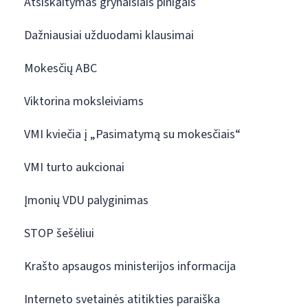
Atsiskaitymas grynaisiais pinigais
Dažniausiai užduodami klausimai
Mokesčių ABC
Viktorina moksleiviams
VMI kviečia į „Pasimatymą su mokesčiais“
VMI turto aukcionai
Įmonių VDU palyginimas
STOP šešėliui
Krašto apsaugos ministerijos informacija
Interneto svetainės atitikties paraiška