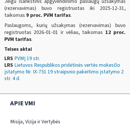
Jeigu išankstinis apgyvendinimo paslaugų užsakymas
(rezervavimas) buvo registruotas iki 2025-12-31,
taikomas
9 proc. PVM tarifas
.
Paslaugoms, kurių užsakymas (rezervavimas) buvo
registruotas 2026-01-01 ir vėliau, taikomas
12 proc.
PVM tarifas
.
Teises aktai
LRS
PVMĮ 19 str.
LRS
Lietuvos Respublikos pridėtinės vertės mokesčio
įstatymo Nr. IX-751 19 straipsnio pakeitimo įstatymo 2
str. 4 d.
APIE VMI
Misija, Vizija ir Vertybės