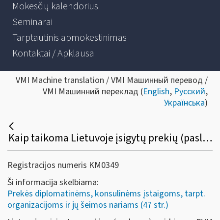
Mokesčių kalendorius
Seminarai
Tarptautinis apmokestinimas
Kontaktai / Apklausa
VMI Machine translation / VMI Машинный перевод /
VMI Машинний переклад (
English
,
Русский
,
Українська
)
Kaip taikoma Lietuvoje įsigytų prekių (paslaugų) pirkimo PVM lengvata diplomatinėms atstovybėms, konsulinėms įstaigoms ir tarptautinėms organizacijoms ar jų atstovybėms, taip pat šių atstovybių ir įstaigų nariams ir jų šeimų nariams?
Registracijos numeris KM0349
Ši informacija skelbiama:
Prekės diplomatinėms, konsulinėms įstaigoms, tarpt.
organizacijoms ir jų šeimos nariams (47 str.)