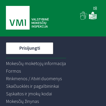
Prisijungti
Mokesčių mokėtojų informacija
Formos
Rinkmenos / Atviri duomenys
Skaičiuoklės ir pagalbininkai
Sąskaitos ir įmokų kodai
Mokesčių žinynas