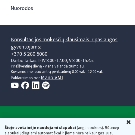
Nuorodos
Konsultacijos mokesčių klausimais ir paslaugos
gyventojams:
+370 5 260 5060
Darbo laikas: I-IV 8.00-17.00, V 8.00-15.45.
Prieššventinę dieną - viena valanda trumpiau.
Kiekvieno mėnesio antrą penktadienį 8.00 val. - 12.00 val.
Mano VMI
Paklausimas per
Valstybinė mokesčių inspekcija prie Lietuvos
U
Respublikos finansų ministerijos
Šioje svetainėje naudojami slapukai
(angl. cookies). Būtinieji
slapukai įdiegiami automatiškai ir jiems nėra reikalingas Jūsų