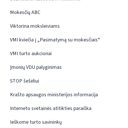
Mokesčių ABC
Viktorina moksleiviams
VMI kviečia į „Pasimatymą su mokesčiais“
VMI turto aukcionai
Įmonių VDU palyginimas
STOP šešėliui
Krašto apsaugos ministerijos informacija
Interneto svetainės atitikties paraiška
Ieškome turto savininkų