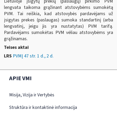
Lietuvoje įsigytų prekių (paslaugų) pirkimo PVM
lengvata taikoma grąžinant atstovybėms sumokėtą
PVM. Tai reiškia, kad atstovybės pardavėjams už
įsigytas prekes (paslaugas) sumoka standartinį (arba
lengvatinį, jeigu jis yra nustatytas) PVM tarifą.
Pardavėjams sumokėtas PVM vėliau atstovybėms yra
grąžinamas.
Teises aktai
LRS
PVMĮ 47 str. 1 d., 2 d.
APIE VMI
Misija, Vizija ir Vertybės
Struktūra ir kontaktinė informacija