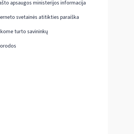
ašto apsaugos ministerijos informacija
terneto svetainės atitikties paraiška
škome turto savininkų
orodos