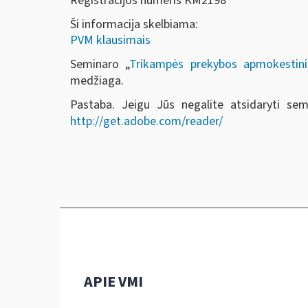
Registracijos numeris KM2198
Ši informacija skelbiama:
PVM klausimais
Seminaro „
Trikampės prekybos apmokestini
medžiaga.
Pastaba. Jeigu Jūs negalite atsidaryti se
http://get.adobe.com/reader/
APIE VMI