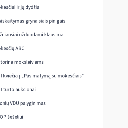
kesčiai ir jų dydžiai
siskaitymas grynaisiais pinigais
žniausiai užduodami klausimai
kesčių ABC
ktorina moksleiviams
I kviečia į „Pasimatymą su mokesčiais“
I turto aukcionai
onių VDU palyginimas
OP šešėliui