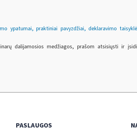
mo ypatumai, praktiniai pavyzdžiai, deklaravimo taisyk
minarų dalijamosios medžiagos, prašom atsisiųsti ir įs
PASLAUGOS
N