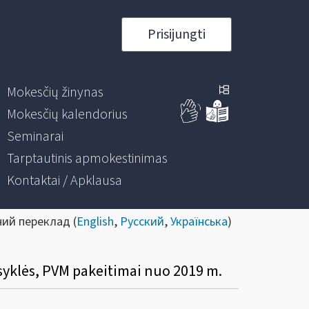
Prisijungti
Mokesčių žinynas
Mokesčių kalendorius
Seminarai
Tarptautinis apmokestinimas
Kontaktai / Apklausa
ний переклад (
English
,
Русский
,
Українська
)
syklės, PVM pakeitimai nuo 2019 m.