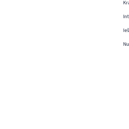
Kr
In
Ie
Nu