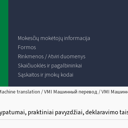
Mokesčių mokėtojų informacija
Formos
Rinkmenos / Atviri duomenys
Skaičiuoklės ir pagalbininkai
Sąskaitos ir įmokų kodai
Machine translation / VMI Машинный перевод / VMI Машин
atumai, praktiniai pavyzdžiai, deklaravimo tai