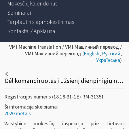
Mokesčių kalendorius
Seminarai
Tarptautinis apmokestinimas
Kontaktai / Apklausa
VMI Machine translation / VMI Машинный перевод /
VMI Машинний переклад (
English
,
Русский
,
Українська
)
Dėl komandiruotės į užsienį dienpinigių nuo 2020 metų
Registracijos numeris (18.18-31-1E) RM-31351
Ši informacija skelbiama:
2020 metais
Valstybinė mokesčių inspekcija prie Lietuvos