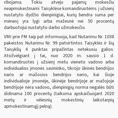
ribojama. Tokiu atveju pajamų mokesčiu
neapmokestinami Taisyklėse komandiruotėms į užsienį
nustatyto dydžio dienpinigiai, kurių bendra suma per
mėnesį yra lygi arba mažesnė nei 50 procentų
darbuotojui nustatyto darbo užmokesčio.
VMI prie FM taip pat informuoja, kad Nutarimu Nr. 1038
pakeistos Nutarimu Nr. 99 patvirtintos Taisyklės ir šių
Taisyklių 4 punktas pripažintas netekusiu galios.
Atsižvelgiant į tai, nuo 2020 m. sausio 1 d.
komandiruotės į užsienį metu vieneto vadovo arba
individualios įmonės savininko, tikrojo ūkinės bendrijos
nario ar mažosios bendrijos nario, kai šioje
individualioje įmonėje, ūkinėje bendrijoje ar mažojoje
bendrijoje nėra vadovo, dienpinigių norma negalės būti
didinama 100 procentų (taikoma apskaičiuojant 2020
metų ir vėlesnių mokestinių laikotarpių
apmokestinamąjį pelną).