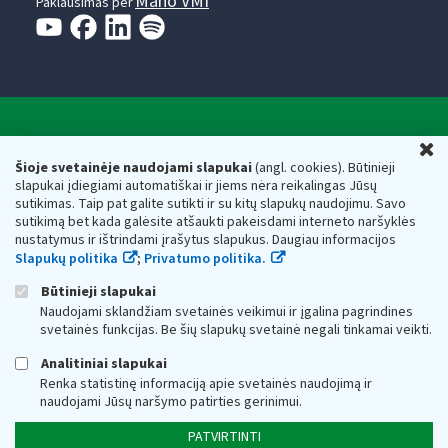
Mano VMI
Paklausimas per
Valstybinė mokesčių inspekcija prie Lietuvos
U
Respublikos finansų ministerijos
Šioje svetainėje naudojami slapukai
(angl. cookies). Būtinieji
slapukai įdiegiami automatiškai ir jiems nėra reikalingas Jūsų
Biudžetinė įstaiga. Juridinio asmens kodas — 188659752,
sutikimas. Taip pat galite sutikti ir su kitų slapukų naudojimu. Savo
adresas: Vasario 16-osios g. 14, 01107 Vilnius, Lietuva, el.paštas:
sutikimą bet kada galėsite atšaukti pakeisdami interneto naršyklės
vmi@vmi.lt
, E. pristatymo dėžutės adresas 188659752
nustatymus ir ištrindami įrašytus slapukus. Daugiau informacijos
Duomenys apie Valstybinę mokesčių inspekciją prie Lietuvos
Slapukų politika
;
Privatumo politika.
Respublikos finansų ministerijos kaupiami ir saugomi Juridinių
asmenų registre
Būtinieji slapukai
Naudojami sklandžiam svetainės veikimui ir įgalina pagrindines
svetainės funkcijas. Be šių slapukų svetainė negali tinkamai veikti.
Analitiniai slapukai
Renka statistinę informaciją apie svetainės naudojimą ir
naudojami Jūsų naršymo patirties gerinimui.
PATVIRTINTI