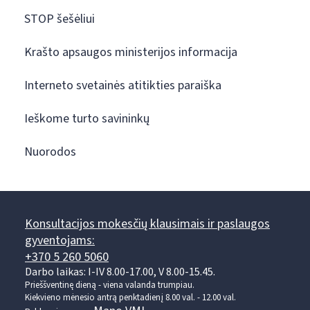
STOP šešėliui
Krašto apsaugos ministerijos informacija
Interneto svetainės atitikties paraiška
Ieškome turto savininkų
Nuorodos
Konsultacijos mokesčių klausimais ir paslaugos
gyventojams:
+370 5 260 5060
Darbo laikas: I-IV 8.00-17.00, V 8.00-15.45.
Prieššventinę dieną - viena valanda trumpiau.
Kiekvieno mėnesio antrą penktadienį 8.00 val. - 12.00 val.