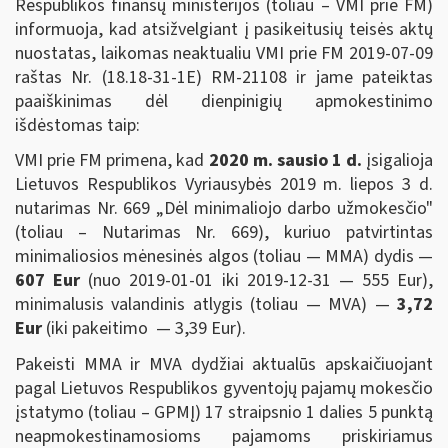
Respublikos finansų ministerijos (toliau – VMI prie FM)
informuoja, kad atsižvelgiant į pasikeitusių teisės aktų
nuostatas, laikomas neaktualiu VMI prie FM 2019-07-09
raštas Nr. (18.18-31-1E) RM-21108 ir jame pateiktas
paaiškinimas dėl dienpinigių apmokestinimo
išdėstomas taip:
VMI prie FM primena, kad
2020 m. sausio 1 d.
įsigalioja
Lietuvos Respublikos Vyriausybės 2019 m. liepos 3 d.
nutarimas Nr. 669 „Dėl minimaliojo darbo užmokesčio"
(toliau – Nutarimas Nr. 669), kuriuo patvirtintas
minimaliosios mėnesinės algos (toliau — MMA) dydis —
607
Eur
(nuo 2019-01-01 iki 2019-12-31 — 555 Eur),
minimalusis valandinis atlygis (toliau — MVA) —
3,72
Eur
(iki pakeitimo — 3,39 Eur).
Pakeisti MMA ir MVA dydžiai aktualūs apskaičiuojant
pagal Lietuvos Respublikos gyventojų pajamų mokesčio
įstatymo (toliau – GPMĮ) 17 straipsnio 1 dalies 5 punktą
neapmokestinamosioms pajamoms priskiriamus