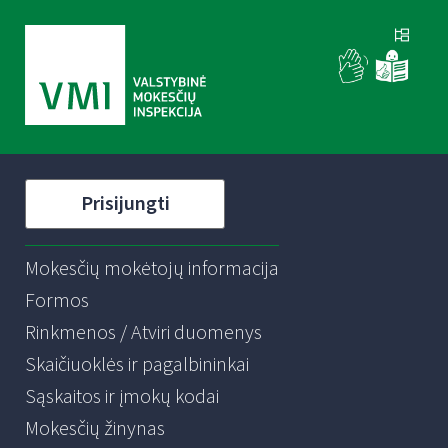
Prisijungti
Mokesčių mokėtojų informacija
Formos
Rinkmenos / Atviri duomenys
Skaičiuoklės ir pagalbininkai
Sąskaitos ir įmokų kodai
Mokesčių žinynas