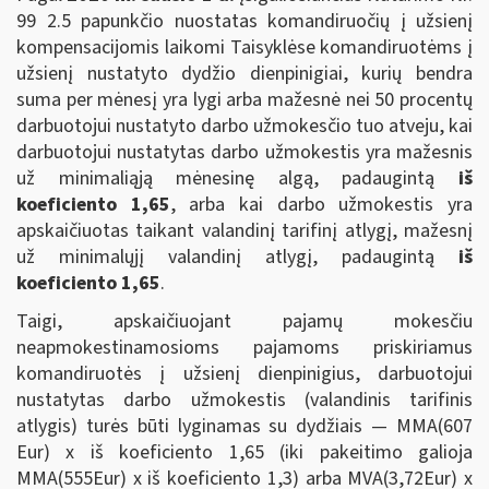
99 2.5 papunkčio nuostatas komandiruočių į užsienį
kompensacijomis laikomi Taisyklėse komandiruotėms į
užsienį nustatyto dydžio dienpinigiai, kurių bendra
suma per mėnesį yra lygi arba mažesnė nei 50 procentų
darbuotojui nustatyto darbo užmokesčio tuo atveju, kai
darbuotojui nustatytas darbo užmokestis yra mažesnis
už minimaliąją mėnesinę algą, padaugintą
iš
koeficiento 1,65
, arba kai darbo užmokestis yra
apskaičiuotas taikant valandinį tarifinį atlygį, mažesnį
už minimalųjį valandinį atlygį, padaugintą
iš
koeficiento 1,65
.
Taigi, apskaičiuojant pajamų mokesčiu
neapmokestinamosioms pajamoms priskiriamus
komandiruotės į užsienį dienpinigius, darbuotojui
nustatytas darbo užmokestis (valandinis tarifinis
atlygis) turės būti lyginamas su dydžiais — MMA(607
Eur) x iš koeficiento 1,65 (iki pakeitimo galioja
MMA(555Eur) x iš koeficiento 1,3) arba MVA(3,72Eur) x