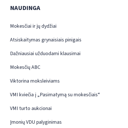
NAUDINGA
Mokesčiai ir jų dydžiai
Atsiskaitymas grynaisiais pinigais
Dažniausiai užduodami klausimai
Mokesčių ABC
Viktorina moksleiviams
VMI kviečia į „Pasimatymą su mokesčiais“
VMI turto aukcionai
Įmonių VDU palyginimas