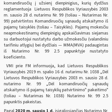
komandiruočių į užsienį dienpinigius, kurių dydžius
reglamentuoja Lietuvos Respublikos Vyriausybės 2003
m. sausio 28 d. nutarimu Nr. 99 (toliau – Nutarimas Nr.
99) patvirtintos Komandiruočių sąnaudų atskaitymo iš
pajamų taisyklės (toliau – Taisyklės). Pajamų mokesčiu
neapmokestinamų dienpinigių apskaičiavimas siejamas
su darbuotojui nustatytu darbo užmokesčiu (valandiniu
tarifiniu atlygiu) bei dydžiais — MMA(MVA) padaugintas
iš Nutarimo Nr. 99 2.5 papunktyje nustatyto
koeficiento.
VMI prie FM informuoja, kad Lietuvos Respublikos
Vyriausybės 2019 m. spalio 16 d. nutarimu Nr. 1038 „Dėl
Lietuvos Respublikos Vyriausybės 2003 m. sausio 28 d.
nutarimo Nr. 99 „Dėl komandiruočių sąnaudų
atskaitymo iš pajamų taisyklių patvirtinimo" pakeitimo"
(toliau – Nutarimas Nr. 1038) Nutarimo Nr. 99 2.5
papunktis pakeistas.
Pagal
2020 m. sausio 1 d.
įsigaliosiančias Nutarimo Nr.