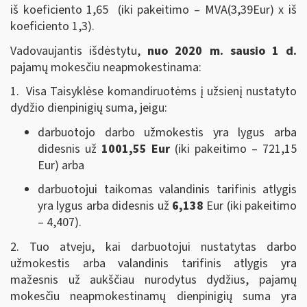
iš koeficiento 1,65 (iki pakeitimo – MVA(3,39Eur) x iš
koeficiento 1,3).
Vadovaujantis išdėstytu,
nuo 2020 m. sausio 1 d.
pajamų mokesčiu neapmokestinama:
1. Visa Taisyklėse komandiruotėms į užsienį nustatyto
dydžio dienpinigių suma, jeigu:
darbuotojo darbo užmokestis yra lygus arba
didesnis už
1001,55 Eur
(iki pakeitimo – 721,15
Eur) arba
darbuotojui taikomas valandinis tarifinis atlygis
yra lygus arba didesnis už
6,138
Eur (iki pakeitimo
– 4,407).
2. Tuo atveju, kai darbuotojui nustatytas darbo
užmokestis arba valandinis tarifinis atlygis yra
mažesnis už aukščiau nurodytus dydžius, pajamų
mokesčiu neapmokestinamų dienpinigių suma yra