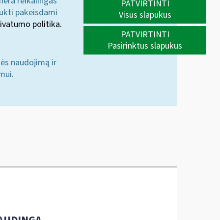
 nėra reikalingas
PATVIRTINTI
aukti pakeisdami
Visus slapukus
ivatumo politika.
PATVIRTINTI
Pasirinktus slapukus
nės naudojimą ir
mui.
AUDINGA