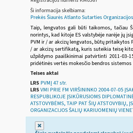
Registracijos numeris KM0367
Ši informacija skelbiama:
Prekės Šiaurės Atlanto Sutarties Organizacijos
Taip, lengvatos gali būti taikomos, tačiau Ši
norintys, kad kitoje ES valstybėje narėje jų 
PVM ir / ar akcizų lengvatos, būtų pritaikytos 
/ ar akcizų sertifikatą, kuris suteikia teisę ki
užpildymo paaiškinimai patvirtinti
2011-03-1
pridėtinės vertės mokesčio bendros sistemos 
Teises aktai
LRS
PVMĮ 47 str.
LRS
VMI PRIE FM VIRŠININKO 2004-07-05 Į
RESPUBLIKOJE ĮSIKŪRUSIOMS DIPLOMATIN
ATSTOVYBĖMS, TAIP PAT ŠIŲ ATSTOVYBIŲ, Į
ORGANIZACIJOS ŠALIŲ KARIUOMENIŲ VIENET
Uždaryti