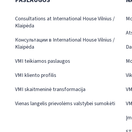
Consultations at International House Vilnius /
Mo
Klaipėda
At
Консультации в International House Vilnius /
Klaipėda
Da
VMI teikiamos paslaugos
Mo
VMI kliento profilis
Vi
VMI skaitmeninė transformacija
VM
Vienas langelis prievolėms valstybei sumokėti
VM
Įm
ST