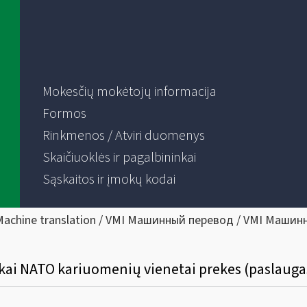
Mokesčių mokėtojų informacija
Formos
Rinkmenos / Atviri duomenys
Skaičiuoklės ir pagalbininkai
Sąskaitos ir įmokų kodai
Machine translation / VMI Машинный перевод / VMI Машин
 kai NATO kariuomenių vienetai prekes (paslaugas)