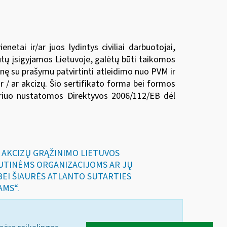
etai ir/ar juos lydintys civiliai darbuotojai,
ūtų įsigyjamos Lietuvoje, galėtų būti taikomos
menę su prašymu patvirtinti atleidimo nuo PVM ir
 ir / ar akcizų. Šio sertifikato forma bei formos
riuo nustatomos Direktyvos 2006/112/EB dėl
IR AKCIZŲ GRĄŽINIMO LIETUVOS
UTINĖMS ORGANIZACIJOMS AR JŲ
 BEI ŠIAURĖS ATLANTO SUTARTIES
AMS“.