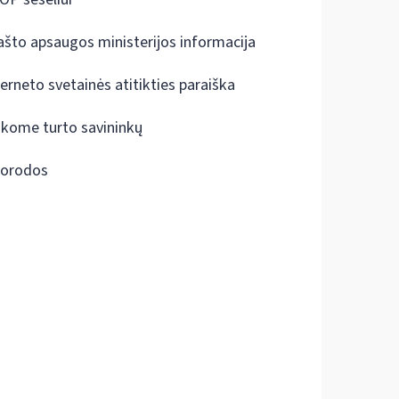
ašto apsaugos ministerijos informacija
terneto svetainės atitikties paraiška
škome turto savininkų
orodos