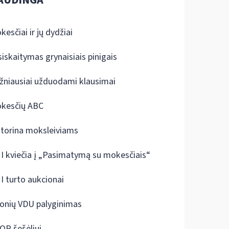
kesčiai ir jų dydžiai
siskaitymas grynaisiais pinigais
žniausiai užduodami klausimai
kesčių ABC
ktorina moksleiviams
I kviečia į „Pasimatymą su mokesčiais“
I turto aukcionai
onių VDU palyginimas
OP šešėliui