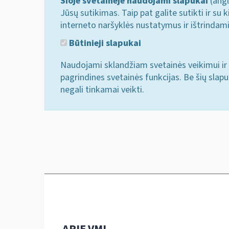
Šioje svetainėje naudojami slapukai
(angl
Jūsų sutikimas. Taip pat galite sutikti ir s
interneto naršyklės nustatymus ir ištrindam
Būtinieji slapukai
Naudojami sklandžiam svetainės veikimui ir 
pagrindines svetainės funkcijas. Be šių slap
negali tinkamai veikti.
APIE VMI