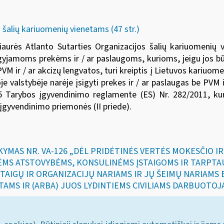
 šalių kariuomenių vienetams (47 str.)
aurės Atlanto Sutarties Organizacijos šalių kariuomenių vien
įsigyjamoms prekėms ir / ar paslaugoms, kurioms, jeigu jos b
PVM ir / ar akcizų lengvatos, turi kreiptis į Lietuvos kariuo
toje valstybėje narėje įsigyti prekes ir / ar paslaugas be PVM
5 Tarybos įgyvendinimo reglamente (ES) Nr. 282/2011, ku
įgyvendinimo priemonės (II priede)
.
SAKYMAS NR. VA-126 „DĖL PRIDĖTINĖS VERTĖS MOKESČIO 
ĖMS ATSTOVYBĖMS, KONSULINĖMS ĮSTAIGOMS IR TARPTA
STAIGŲ IR ORGANIZACIJŲ NARIAMS IR JŲ ŠEIMŲ NARIAMS
AMS IR (ARBA) JUOS LYDINTIEMS CIVILIAMS DARBUOTOJ