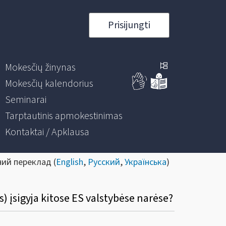
Prisijungti
Mokesčių žinynas
Mokesčių kalendorius
Seminarai
Tarptautinis apmokestinimas
Kontaktai / Apklausa
ний переклад (
English
,
Русский
,
Українська
)
 įsigyja kitose ES valstybėse narėse?