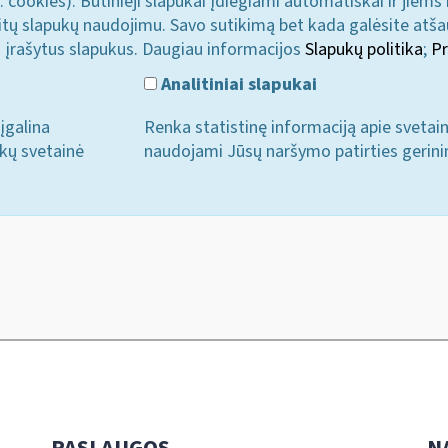
. cookies). Būtinieji slapukai įdiegiami automatiškai ir jiems
u kitų slapukų naudojimu. Savo sutikimą bet kada galėsite atš
i įrašytus slapukus. Daugiau informacijos
Slapukų politika
;
Pr
Analitiniai slapukai
įgalina
Renka statistinę informaciją apie svetai
ukų svetainė
naudojami Jūsų naršymo patirties gerini
PASLAUGOS
N