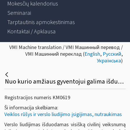
Mokesčių kalendorius
Seminarai
Tarptautinis apmokestinimas
Kontaktai / Apklausa
VMI Machine translation / VMI Машинный перевод /
VMI Машинний переклад (
English
,
Русский
,
Українська
)
Nuo kurio amžiaus gyventojui galima išduoti verslo liudijimą?
Registracijos numeris KM0619
Ši informacija skelbiama:
Veiklos rūšys ir verslo liudijimo įsigijimas, nutraukimas
Verslo liudijimas išduodamas visišką civilinį veiksnumą