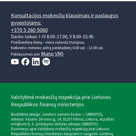
Konsultacijos mokesčių klausimais ir paslaugos
gyventojams:
+370 5 260 5060
Darbo laikas: I-IV 8.00-17.00, V 8.00-15.45.
Prieššventinę dieną - viena valanda trumpiau.
Kiekvieno mėnesio antrą penktadienį 8.00 val. - 12.00 val.
Mano VMI
Paklausimas per
Valstybinė mokesčių inspekcija prie Lietuvos
Respublikos finansų ministerijos
Biudžetinė įstaiga. Juridinio asmens kodas — 188659752,
adresas: Vasario 16-osios g. 14, 01107 Vilnius, Lietuva, el.paštas:
vmi@vmi.lt
, E. pristatymo dėžutės adresas 188659752
Duomenys apie Valstybinę mokesčių inspekciją prie Lietuvos
Respublikos finansų ministerijos kaupiami ir saugomi Juridinių