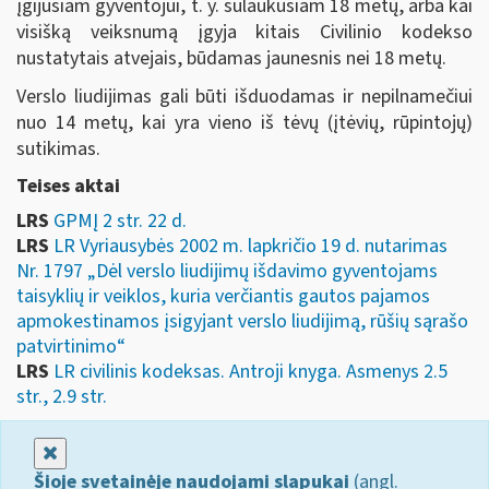
įgijusiam gyventojui, t. y. sulaukusiam 18 metų, arba kai
visišką veiksnumą įgyja kitais Civilinio kodekso
nustatytais atvejais, būdamas jaunesnis nei 18 metų.
Verslo liudijimas gali būti išduodamas ir nepilnamečiui
nuo 14 metų, kai yra vieno iš tėvų (įtėvių, rūpintojų)
sutikimas.
Teises aktai
LRS
GPMĮ 2 str. 22 d.
LRS
LR Vyriausybės 2002 m. lapkričio 19 d. nutarimas
Nr. 1797 „Dėl verslo liudijimų išdavimo gyventojams
taisyklių ir veiklos, kuria verčiantis gautos pajamos
apmokestinamos įsigyjant verslo liudijimą, rūšių sąrašo
patvirtinimo“
LRS
LR civilinis kodeksas. Antroji knyga. Asmenys 2.5
str., 2.9 str.
Uždaryti
Šioje svetainėje naudojami slapukai
(angl.