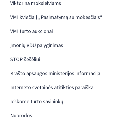
Viktorina moksleiviams
VMI kviečia į „Pasimatymą su mokesčiais“
VMI turto aukcionai
Įmonių VDU palyginimas
STOP šešėliui
Krašto apsaugos ministerijos informacija
Interneto svetainės atitikties paraiška
Ieškome turto savininkų
Nuorodos