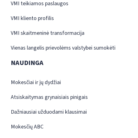
VMI teikiamos paslaugos
VMI kliento profilis
VMI skaitmeninė transformacija
Vienas langelis prievolėms valstybei sumokėti
NAUDINGA
Mokesčiai ir jų dydžiai
Atsiskaitymas grynaisiais pinigais
Dažniausiai užduodami klausimai
Mokesčių ABC