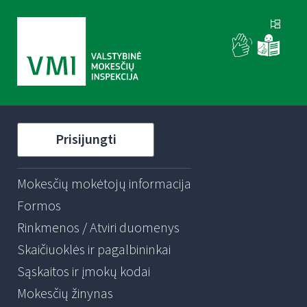
Prisijungti
Mokesčių mokėtojų informacija
Formos
Rinkmenos / Atviri duomenys
Skaičiuoklės ir pagalbininkai
Sąskaitos ir įmokų kodai
Mokesčių žinynas