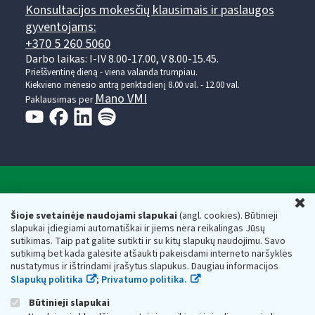
Konsultacijos mokesčių klausimais ir paslaugos
gyventojams:
+370 5 260 5060
Darbo laikas: I-IV 8.00-17.00, V 8.00-15.45.
Prieššventinę dieną - viena valanda trumpiau.
Kiekvieno mėnesio antrą penktadienį 8.00 val. - 12.00 val.
Mano VMI
Paklausimas per
Valstybinė mokesčių inspekcija prie Lietuvos
U
Respublikos finansų ministerijos
Šioje svetainėje naudojami slapukai
(angl. cookies). Būtinieji
slapukai įdiegiami automatiškai ir jiems nėra reikalingas Jūsų
Biudžetinė įstaiga. Juridinio asmens kodas — 188659752,
sutikimas. Taip pat galite sutikti ir su kitų slapukų naudojimu. Savo
adresas: Vasario 16-osios g. 14, 01107 Vilnius, Lietuva, el.paštas:
sutikimą bet kada galėsite atšaukti pakeisdami interneto naršyklės
vmi@vmi.lt
, E. pristatymo dėžutės adresas 188659752
nustatymus ir ištrindami įrašytus slapukus. Daugiau informacijos
Duomenys apie Valstybinę mokesčių inspekciją prie Lietuvos
Slapukų politika
;
Privatumo politika.
Respublikos finansų ministerijos kaupiami ir saugomi Juridinių
asmenų registre
Būtinieji slapukai