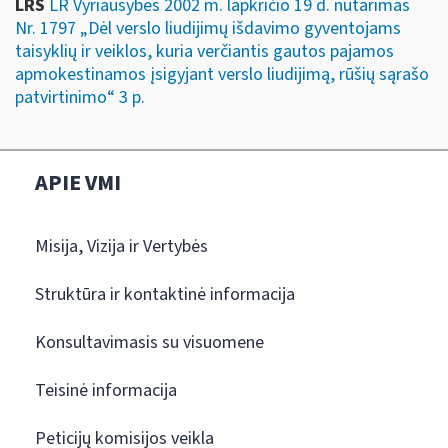
LRS
LR Vyriausybės 2002 m. lapkričio 19 d. nutarimas
Nr. 1797 „Dėl verslo liudijimų išdavimo gyventojams
taisyklių ir veiklos, kuria verčiantis gautos pajamos
apmokestinamos įsigyjant verslo liudijimą, rūšių sąrašo
patvirtinimo“ 3 p.
APIE VMI
Misija, Vizija ir Vertybės
Struktūra ir kontaktinė informacija
Konsultavimasis su visuomene
Teisinė informacija
Peticijų komisijos veikla