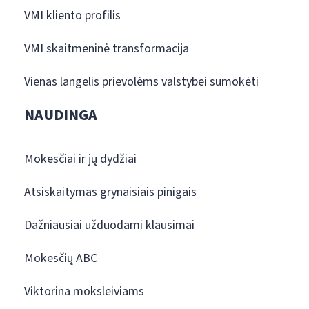
VMI kliento profilis
VMI skaitmeninė transformacija
Vienas langelis prievolėms valstybei sumokėti
NAUDINGA
Mokesčiai ir jų dydžiai
Atsiskaitymas grynaisiais pinigais
Dažniausiai užduodami klausimai
Mokesčių ABC
Viktorina moksleiviams