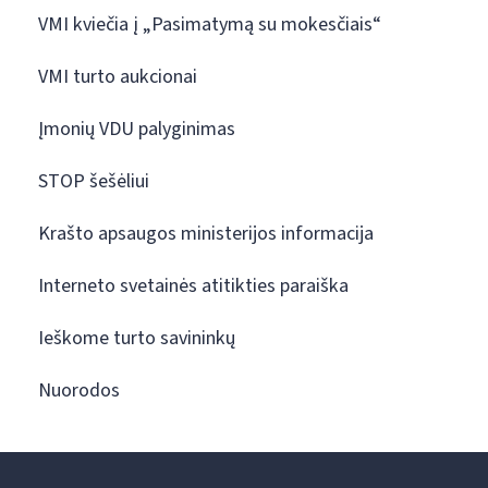
VMI kviečia į „Pasimatymą su mokesčiais“
VMI turto aukcionai
Įmonių VDU palyginimas
STOP šešėliui
Krašto apsaugos ministerijos informacija
Interneto svetainės atitikties paraiška
Ieškome turto savininkų
Nuorodos