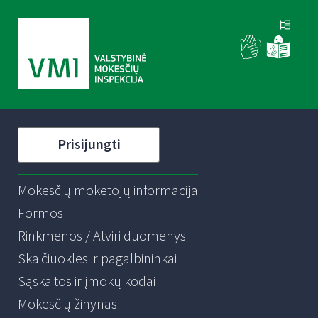
Prisijungti
Mokesčių mokėtojų informacija
Formos
Rinkmenos / Atviri duomenys
Skaičiuoklės ir pagalbininkai
Sąskaitos ir įmokų kodai
Mokesčių žinynas