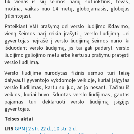
tik vienas iš šių šeimos narių: sutuoktinis, tėvas,
motina, vaikas nuo 14 metų, globojamasis, globėjas
(rūpintojas).
Pateikiant VMI prašymą dėl verslo liudijimo išdavimo,
vieną šeimos narį reikia įrašyti į verslo liudijimą. Jei
gyventojas neįrašė į verslo liudijimą šeimos nario iki
išduodant verslo liudijimą, jis tai gali padaryti verslo
liudijimo galiojimo metu arba kartu su prašymu pratęsti
verslo liudijimą.
Verslo liudijime nurodytas fizinis asmuo turi teisę
dalyvauti gyventojo vykdomoje veikloje, kuriai įsigytas
verslo liudijimas, kartu su juo, ar jo nesant. Tačiau iš
veiklos, kuriai buvo išduotas verslo liudijimas, gautas
pajamas turi deklaruoti verslo liudijimą įsigijęs
gyventojas.
Teises aktai
LRS
GPMĮ 2 str. 22 d., 10 str. 2 d.