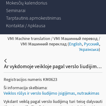
Mokesčių kalendorius
Seminarai
Tarptautinis apmokestinimas
Kontaktai / Apklausa
VMI Machine translation / VMI Машинный перевод /
VMI Машинний переклад (
English
,
Русский
,
Українська
)
Ar vykdomoje veikloje pagal verslo liudijimą turi teisę dalyvauti šeimos nariai?
Registracijos numeris KM0623
Ši informacija skelbiama:
Veiklos rūšys ir verslo liudijimo įsigijimas, nutraukimas
Vykdant veiklą pagal verslo liudijimą turi teisę dalyvauti