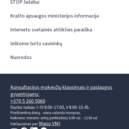
STOP šešėliui
Krašto apsaugos ministerijos informacija
Interneto svetainės atitikties paraiška
Ieškome turto savininkų
Nuorodos
Konsultacijos mokesčių klausimais ir paslaugos
gyventojams:
+370 5 260 5060
Darbo laikas: I-IV 8.00-17.00, V 8.00-15.45.
Prieššventinę dieną - viena valanda trumpiau.
Kiekvieno mėnesio antrą penktadienį 8.00 val. - 12.00 val.
Mano VMI
Paklausimas per