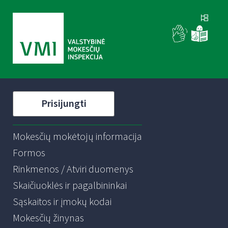
Prisijungti
Mokesčių mokėtojų informacija
Formos
Rinkmenos / Atviri duomenys
Skaičiuoklės ir pagalbininkai
Sąskaitos ir įmokų kodai
Mokesčių žinynas