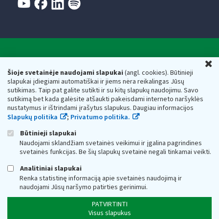
Valstybinė mokesčių inspekcija prie Lietuvos
U
Respublikos finansų ministerijos
Šioje svetainėje naudojami slapukai
(angl. cookies). Būtinieji
slapukai įdiegiami automatiškai ir jiems nėra reikalingas Jūsų
Biudžetinė įstaiga. Juridinio asmens kodas — 188659752,
sutikimas. Taip pat galite sutikti ir su kitų slapukų naudojimu. Savo
adresas: Vasario 16-osios g. 14, 01107 Vilnius, Lietuva, el.paštas:
sutikimą bet kada galėsite atšaukti pakeisdami interneto naršyklės
vmi@vmi.lt
, E. pristatymo dėžutės adresas 188659752
nustatymus ir ištrindami įrašytus slapukus. Daugiau informacijos
Duomenys apie Valstybinę mokesčių inspekciją prie Lietuvos
Slapukų politika
;
Privatumo politika.
Respublikos finansų ministerijos kaupiami ir saugomi Juridinių
asmenų registre
Būtinieji slapukai
Naudojami sklandžiam svetainės veikimui ir įgalina pagrindines
svetainės funkcijas. Be šių slapukų svetainė negali tinkamai veikti.
Analitiniai slapukai
Renka statistinę informaciją apie svetainės naudojimą ir
naudojami Jūsų naršymo patirties gerinimui.
PATVIRTINTI
Visus slapukus