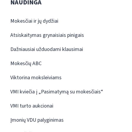
NAUDINGA
Mokesčiai ir jų dydžiai
Atsiskaitymas grynaisiais pinigais
Dažniausiai užduodami klausimai
Mokesčių ABC
Viktorina moksleiviams
VMI kviečia į „Pasimatymą su mokesčiais“
VMI turto aukcionai
Įmonių VDU palyginimas