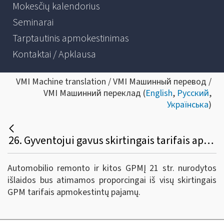
Mokesčių kalendorius
Seminarai
Tarptautinis apmokestinimas
Kontaktai / Apklausa
VMI Machine translation / VMI Машинный перевод /
VMI Машинний переклад (
English
,
Русский
,
Українська
)
26. Gyventojui gavus skirtingais tarifais apmokestintų pajamų, kuriuo (15, 20 ar 27 procentų) GPM tarifu apmokestintos pajamos bus mažinamos automobilio remonto išlaidomis?
Automobilio remonto ir kitos GPMĮ 21 str. nurodytos
išlaidos bus atimamos proporcingai iš visų skirtingais
GPM tarifais apmokestintų pajamų.