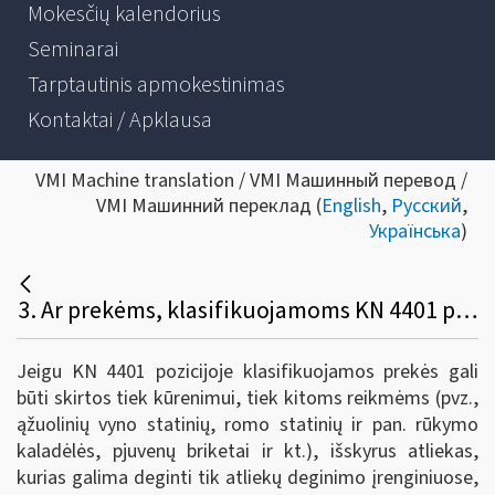
Mokesčių kalendorius
Seminarai
Tarptautinis apmokestinimas
Kontaktai / Apklausa
VMI Machine translation / VMI Машинный перевод /
VMI Машинний переклад (
English
,
Русский
,
Українська
)
3. Ar prekėms, klasifikuojamoms KN 4401 pozicijoje, kurios gali būti skirtos tiek kūrenimui, tiek kitoms reikmėms, gali būti taikomas lengvatinis 9 proc. PVM tarifas?
Jeigu KN 4401 pozicijoje klasifikuojamos prekės gali
būti skirtos tiek kūrenimui, tiek kitoms reikmėms (pvz.,
ąžuolinių vyno statinių, romo statinių ir pan. rūkymo
kaladėlės, pjuvenų briketai ir kt.), išskyrus atliekas,
kurias galima deginti tik atliekų deginimo įrenginiuose,