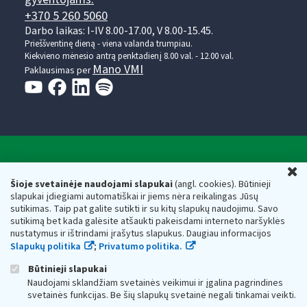
+370 5 260 5060
Darbo laikas: I-IV 8.00-17.00, V 8.00-15.45.
Prieššventinę dieną - viena valanda trumpiau.
Kiekvieno mėnesio antrą penktadienį 8.00 val. - 12.00 val.
Mano VMI
Paklausimas per
Valstybinė mokesčių inspekcija prie Lietuvos
U
Respublikos finansų ministerijos
Šioje svetainėje naudojami slapukai
(angl. cookies). Būtinieji
slapukai įdiegiami automatiškai ir jiems nėra reikalingas Jūsų
Biudžetinė įstaiga. Juridinio asmens kodas — 188659752,
sutikimas. Taip pat galite sutikti ir su kitų slapukų naudojimu. Savo
adresas: Vasario 16-osios g. 14, 01107 Vilnius, Lietuva, el.paštas:
sutikimą bet kada galėsite atšaukti pakeisdami interneto naršyklės
vmi@vmi.lt
, E. pristatymo dėžutės adresas 188659752
nustatymus ir ištrindami įrašytus slapukus. Daugiau informacijos
Duomenys apie Valstybinę mokesčių inspekciją prie Lietuvos
Slapukų politika
;
Privatumo politika.
Respublikos finansų ministerijos kaupiami ir saugomi Juridinių
asmenų registre
Būtinieji slapukai
Naudojami sklandžiam svetainės veikimui ir įgalina pagrindines
svetainės funkcijas. Be šių slapukų svetainė negali tinkamai veikti.