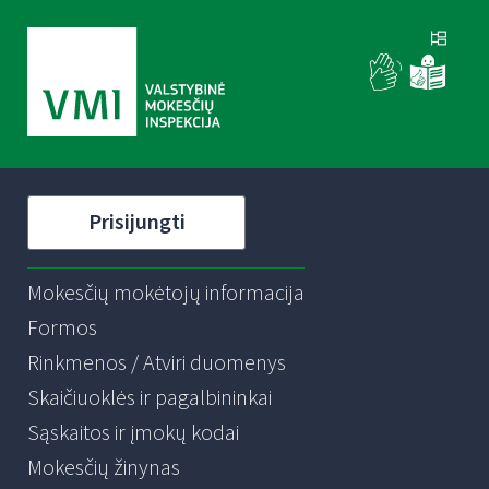
Prisijungti
Mokesčių mokėtojų informacija
Formos
Rinkmenos / Atviri duomenys
Skaičiuoklės ir pagalbininkai
Sąskaitos ir įmokų kodai
Mokesčių žinynas