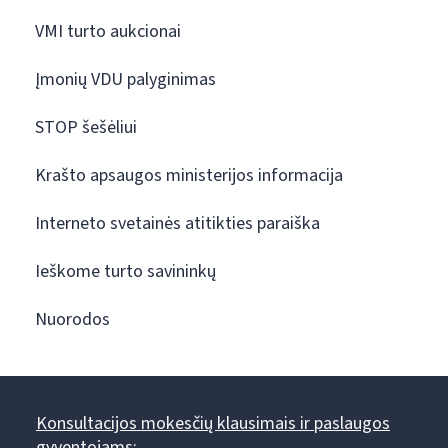
VMI turto aukcionai
Įmonių VDU palyginimas
STOP šešėliui
Krašto apsaugos ministerijos informacija
Interneto svetainės atitikties paraiška
Ieškome turto savininkų
Nuorodos
Konsultacijos mokesčių klausimais ir paslaugos
gyventojams: