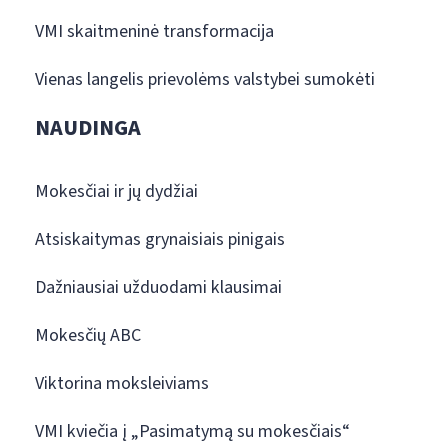
VMI skaitmeninė transformacija
Vienas langelis prievolėms valstybei sumokėti
NAUDINGA
Mokesčiai ir jų dydžiai
Atsiskaitymas grynaisiais pinigais
Dažniausiai užduodami klausimai
Mokesčių ABC
Viktorina moksleiviams
VMI kviečia į „Pasimatymą su mokesčiais“