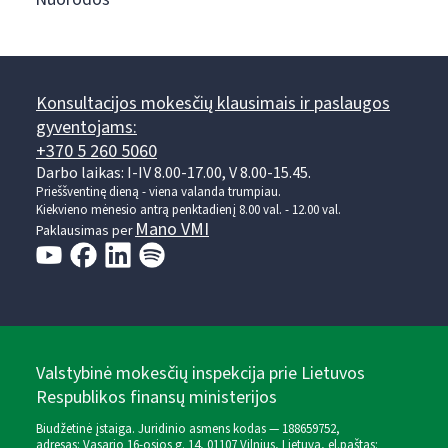
Konsultacijos mokesčių klausimais ir paslaugos
gyventojams:
+370 5 260 5060
Darbo laikas: I-IV 8.00-17.00, V 8.00-15.45.
Prieššventinę dieną - viena valanda trumpiau.
Kiekvieno mėnesio antrą penktadienį 8.00 val. - 12.00 val.
Mano VMI
Paklausimas per
Valstybinė mokesčių inspekcija prie Lietuvos
Respublikos finansų ministerijos
Biudžetinė įstaiga. Juridinio asmens kodas — 188659752,
adresas: Vasario 16-osios g. 14, 01107 Vilnius, Lietuva, el.paštas: