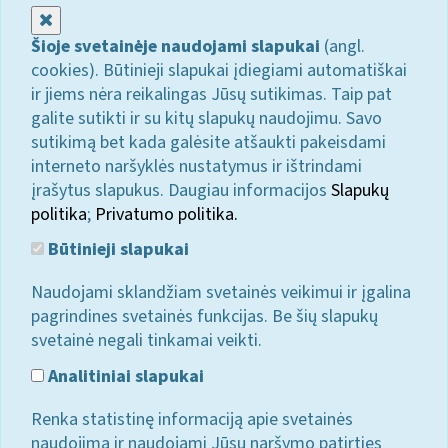
Uždaryti
Šioje svetainėje naudojami slapukai
(angl.
cookies). Būtinieji slapukai įdiegiami automatiškai
ir jiems nėra reikalingas Jūsų sutikimas. Taip pat
galite sutikti ir su kitų slapukų naudojimu. Savo
sutikimą bet kada galėsite atšaukti pakeisdami
interneto naršyklės nustatymus ir ištrindami
įrašytus slapukus. Daugiau informacijos
Slapukų
politika
;
Privatumo politika.
Būtinieji slapukai
Naudojami sklandžiam svetainės veikimui ir įgalina
pagrindines svetainės funkcijas. Be šių slapukų
svetainė negali tinkamai veikti.
Analitiniai slapukai
Renka statistinę informaciją apie svetainės
naudojimą ir naudojami Jūsų naršymo patirties