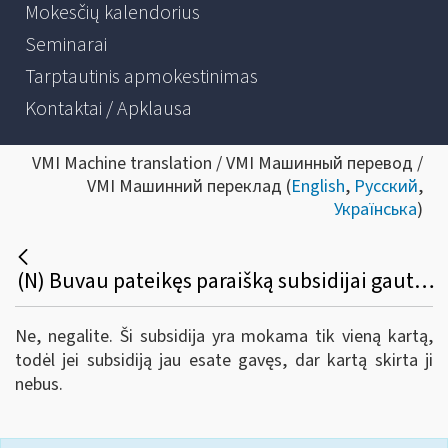
Mokesčių kalendorius
Seminarai
Tarptautinis apmokestinimas
Kontaktai / Apklausa
VMI Machine translation / VMI Машинный перевод /
VMI Машинний переклад (
English
,
Русский
,
Українська
)
(N) Buvau pateikęs paraišką subsidijai gauti ir man ji buvo skirta. Ar galiu dabar dar kartą teikti paraišką ir gauti subsidiją?
Ne, negalite. Ši subsidija yra mokama tik vieną kartą,
todėl jei subsidiją jau esate gavęs, dar kartą skirta ji
nebus.