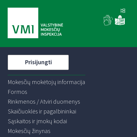
Prisijungti
Mokesčių mokėtojų informacija
Formos
Rinkmenos / Atviri duomenys
Skaičiuoklės ir pagalbininkai
Sąskaitos ir įmokų kodai
Mokesčių žinynas