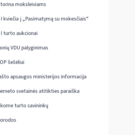
ktorina moksleiviams
I kviečia į „Pasimatymą su mokesčiais“
I turto aukcionai
onių VDU palyginimas
OP šešėliui
ašto apsaugos ministerijos informacija
terneto svetainės atitikties paraiška
škome turto savininkų
orodos