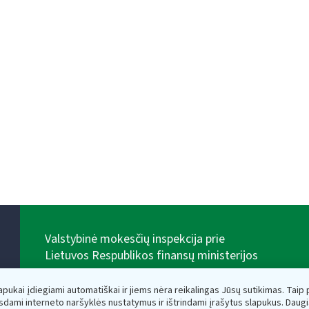
Valstybinė mokesčių inspekcija prie
Lietuvos Respublikos finansų ministerijos
Biudžetinė įstaiga. Juridinio asmens kodas — 188659752,
adresas: Vasario 16-osios g. 14, 01107 Vilnius, Lietuva,
lapukai įdiegiami automatiškai ir jiems nėra reikalingas Jūsų sutikimas. Taip pa
el.paštas:
vmi@vmi.lt
, E. pristatymo dėžutės adresas
sdami interneto naršyklės nustatymus ir ištrindami įrašytus slapukus. Daug