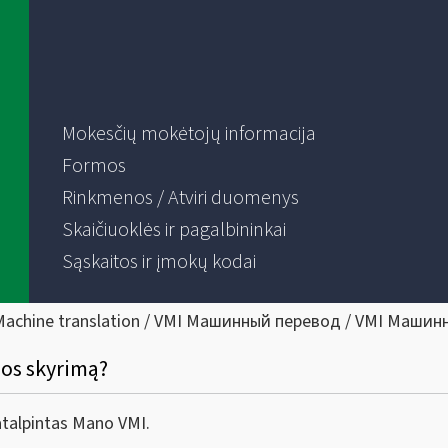
Mokesčių mokėtojų informacija
Formos
Rinkmenos / Atviri duomenys
Skaičiuoklės ir pagalbininkai
Sąskaitos ir įmokų kodai
Machine translation / VMI Машинный перевод / VMI Машин
jos skyrimą?
atalpintas Mano VMI.