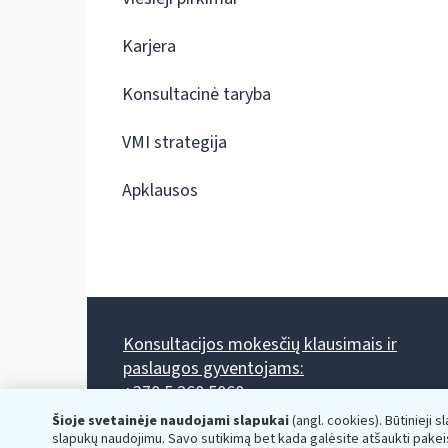
Karjera
Konsultacinė taryba
VMI strategija
Apklausos
Konsultacijos mokesčių klausimais ir
paslaugos gyventojams:
+370 5 260 5060
Darbo laikas: I-IV 8.00-17.00, V 8.00-15.45.
Šioje svetainėje naudojami slapukai
(angl. cookies). Būtinieji s
Prieššventinę dieną - viena valanda trumpiau.
slapukų naudojimu. Savo sutikimą bet kada galėsite atšaukti pakei