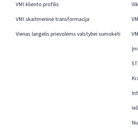
VMI kliento profilis
Vi
VMI skaitmeninė transformacija
VM
Vienas langelis prievolėms valstybei sumokėti
VM
Įm
ST
Kr
In
Ie
Nu