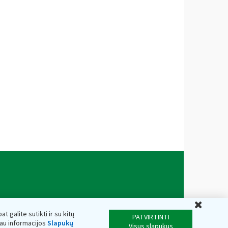
Uždar
t galite sutikti ir su kitų
PATVIRTINTI
iau informacijos
Slapukų
Visus slapukus