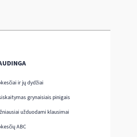
AUDINGA
kesčiai ir jų dydžiai
siskaitymas grynaisiais pinigais
žniausiai užduodami klausimai
kesčių ABC