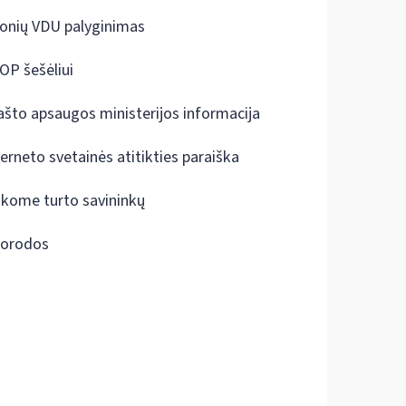
onių VDU palyginimas
OP šešėliui
ašto apsaugos ministerijos informacija
terneto svetainės atitikties paraiška
škome turto savininkų
orodos