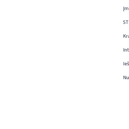
Įm
ST
Kr
In
Ie
Nu