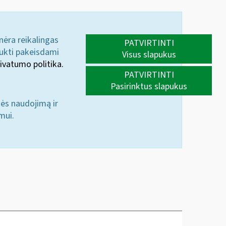
 nėra reikalingas
PATVIRTINTI
aukti pakeisdami
Visus slapukus
ivatumo politika.
PATVIRTINTI
Pasirinktus slapukus
nės naudojimą ir
mui.