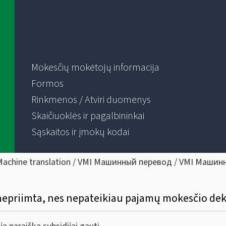
Mokesčių mokėtojų informacija
Formos
Rinkmenos / Atviri duomenys
Skaičiuoklės ir pagalbininkai
Sąskaitos ir įmokų kodai
Machine translation / VMI Машинный перевод / VMI Машин