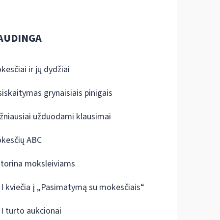
AUDINGA
kesčiai ir jų dydžiai
siskaitymas grynaisiais pinigais
žniausiai užduodami klausimai
kesčių ABC
ktorina moksleiviams
I kviečia į „Pasimatymą su mokesčiais“
I turto aukcionai