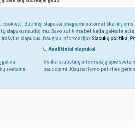
ją paraišką subsidijai gauti.
. cookies). Būtinieji slapukai įdiegiami automatiškai ir jiems
u kitų slapukų naudojimu. Savo sutikimą bet kada galėsite atš
i įrašytus slapukus. Daugiau informacijos
Slapukų politika
;
Pr
Analitiniai slapukai
įgalina
Renka statistinę informaciją apie svetai
ukų svetainė
naudojami Jūsų naršymo patirties gerini