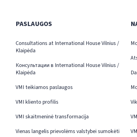
PASLAUGOS
N
Consultations at International House Vilnius /
Mo
Klaipėda
At
Консультации в International House Vilnius /
Klaipėda
Da
VMI teikiamos paslaugos
Mo
VMI kliento profilis
Vi
VMI skaitmeninė transformacija
VM
Vienas langelis prievolėms valstybei sumokėti
VM