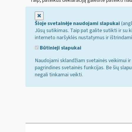
Taip, pateikus deklaraciją galėsite pateikti nau
Uždaryti
Šioje svetainėje naudojami slapukai
(angl
Jūsų sutikimas. Taip pat galite sutikti ir s
interneto naršyklės nustatymus ir ištrindam
Būtinieji slapukai
Naudojami sklandžiam svetainės veikimui ir 
pagrindines svetainės funkcijas. Be šių slap
negali tinkamai veikti.