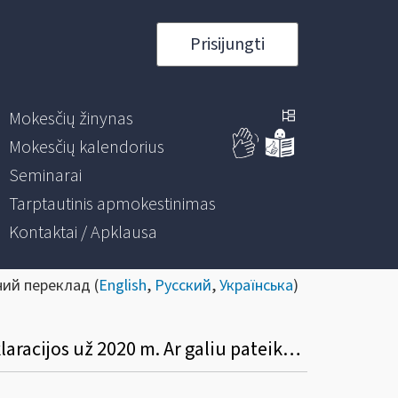
Prisijungti
Mokesčių žinynas
Mokesčių kalendorius
Seminarai
Tarptautinis apmokestinimas
Kontaktai / Apklausa
ний переклад (
English
,
Русский
,
Українська
)
Mano paraiška subsidijai gauti buvo nepriimta, nes nepateikiau pajamų mokesčio deklaracijos už 2020 m. Ar galiu pateikęs deklaraciją vėl teikti paraišką?