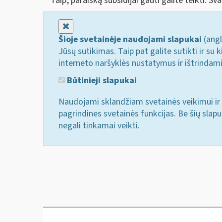
Taip, paraišką subsidijai gauti galite teikti. S
Uždaryti
Šioje svetainėje naudojami slapukai
(angl
Jūsų sutikimas. Taip pat galite sutikti ir s
interneto naršyklės nustatymus ir ištrindam
Būtinieji slapukai
Naudojami sklandžiam svetainės veikimui ir 
pagrindines svetainės funkcijas. Be šių slap
negali tinkamai veikti.