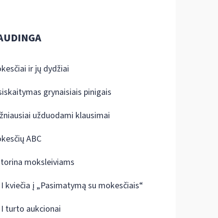
AUDINGA
kesčiai ir jų dydžiai
siskaitymas grynaisiais pinigais
žniausiai užduodami klausimai
kesčių ABC
ktorina moksleiviams
I kviečia į „Pasimatymą su mokesčiais“
I turto aukcionai