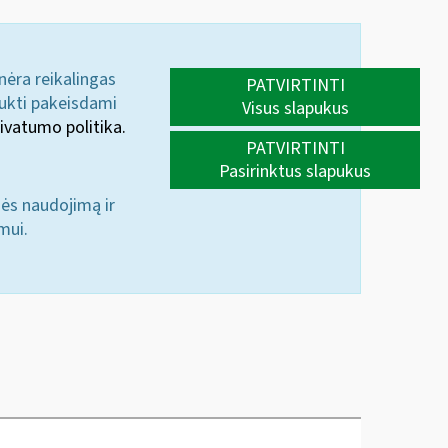
 nėra reikalingas
PATVIRTINTI
aukti pakeisdami
Visus slapukus
ivatumo politika.
PATVIRTINTI
Pasirinktus slapukus
nės naudojimą ir
mui.