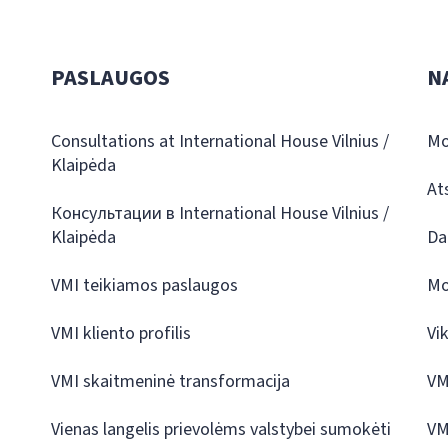
PASLAUGOS
N
Consultations at International House Vilnius /
Mo
Klaipėda
At
Консультации в International House Vilnius /
Klaipėda
Da
VMI teikiamos paslaugos
Mo
VMI kliento profilis
Vi
VMI skaitmeninė transformacija
VM
Vienas langelis prievolėms valstybei sumokėti
VM