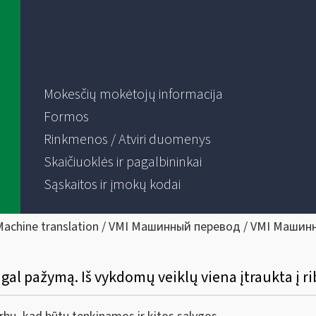
Mokesčių mokėtojų informacija
Formos
Rinkmenos / Atviri duomenys
Skaičiuoklės ir pagalbininkai
Sąskaitos ir įmokų kodai
Machine translation / VMI Машинный перевод / VMI Машин