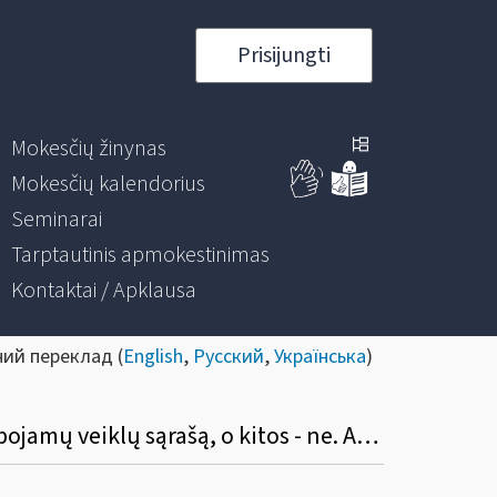
Prisijungti
Mokesčių žinynas
Mokesčių kalendorius
Seminarai
Tarptautinis apmokestinimas
Kontaktai / Apklausa
ний переклад (
English
,
Русский
,
Українська
)
Vykdau kelias individualias veiklas pagal pažymą. Iš vykdomų veiklų viena įtraukta į ribojamų veiklų sąrašą, o kitos - ne. Ar galiu teikti paraišką subsidijai gauti?