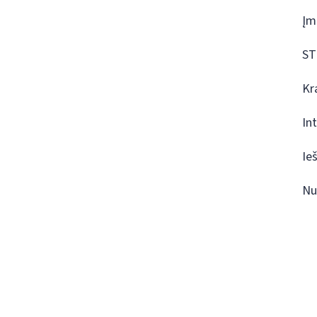
Įm
ST
Kr
In
Ie
Nu