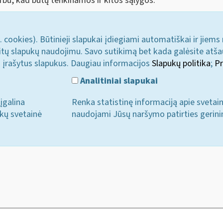
varbu, kad būtų tenkinamos ir kitos sąlygos.
. cookies). Būtinieji slapukai įdiegiami automatiškai ir jiems
u kitų slapukų naudojimu. Savo sutikimą bet kada galėsite atš
i įrašytus slapukus. Daugiau informacijos
Slapukų politika
;
Pr
Analitiniai slapukai
įgalina
Renka statistinę informaciją apie svetai
ukų svetainė
naudojami Jūsų naršymo patirties gerini