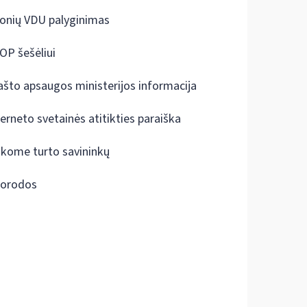
onių VDU palyginimas
OP šešėliui
ašto apsaugos ministerijos informacija
terneto svetainės atitikties paraiška
škome turto savininkų
orodos