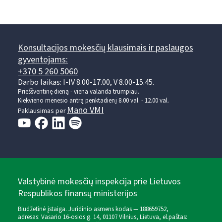
Konsultacijos mokesčių klausimais ir paslaugos
gyventojams:
+370 5 260 5060
Darbo laikas: I-IV 8.00-17.00, V 8.00-15.45.
Prieššventinę dieną - viena valanda trumpiau.
Kiekvieno mėnesio antrą penktadienį 8.00 val. - 12.00 val.
Mano VMI
Paklausimas per
Valstybinė mokesčių inspekcija prie Lietuvos
Respublikos finansų ministerijos
Biudžetinė įstaiga. Juridinio asmens kodas — 188659752,
adresas: Vasario 16-osios g. 14, 01107 Vilnius, Lietuva, el.paštas: