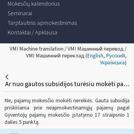
Mokesčių kalendorius
Seminarai
Tarptautinis apmokestinimas
Kontaktai / Apklausa
VMI Machine translation / VMI Машинный перевод /
VMI Машинний переклад (
English
,
Русский
,
Українська
)
Ar nuo gautos subsidijos turėsiu mokėti pajamų mokestį?
Ne, pajamų mokesčio mokėti nereikės. Gauta subsidija
priskiriama prie neapmokestinamųjų pajamų pagal
Gyventojų pajamų mokesčio įstatymo 17 straipsnio 1
dalies 5 punktą.