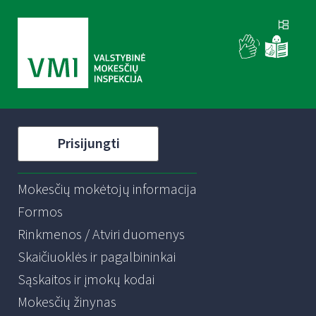
Prisijungti
Mokesčių mokėtojų informacija
Formos
Rinkmenos / Atviri duomenys
Skaičiuoklės ir pagalbininkai
Sąskaitos ir įmokų kodai
Mokesčių žinynas