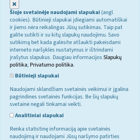
Uždaryti
Šioje svetainėje naudojami slapukai
(angl.
cookies). Būtinieji slapukai įdiegiami automatiškai
ir jiems nėra reikalingas Jūsų sutikimas. Taip pat
galite sutikti ir su kitų slapukų naudojimu. Savo
sutikimą bet kada galėsite atšaukti pakeisdami
interneto naršyklės nustatymus ir ištrindami
įrašytus slapukus. Daugiau informacijos
Slapukų
politika
;
Privatumo politika.
Būtinieji slapukai
Naudojami sklandžiam svetainės veikimui ir įgalina
pagrindines svetainės funkcijas. Be šių slapukų
svetainė negali tinkamai veikti.
Analitiniai slapukai
Renka statistinę informaciją apie svetainės
naudojimą ir naudojami Jūsų naršymo patirties