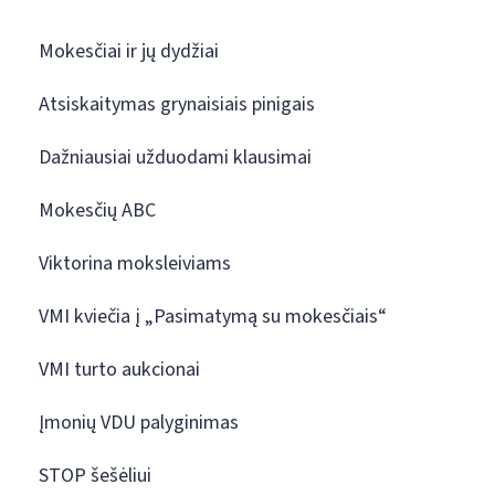
Mokesčiai ir jų dydžiai
Atsiskaitymas grynaisiais pinigais
Dažniausiai užduodami klausimai
Mokesčių ABC
Viktorina moksleiviams
VMI kviečia į „Pasimatymą su mokesčiais“
VMI turto aukcionai
Įmonių VDU palyginimas
STOP šešėliui