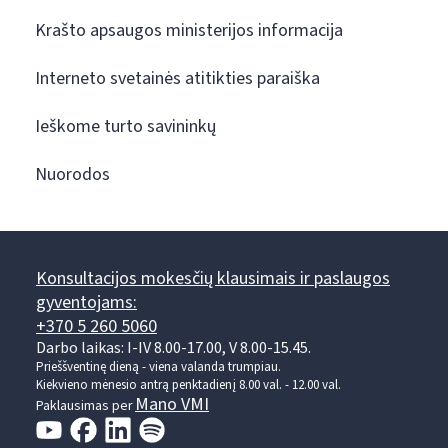
Krašto apsaugos ministerijos informacija
Interneto svetainės atitikties paraiška
Ieškome turto savininkų
Nuorodos
Konsultacijos mokesčių klausimais ir paslaugos
gyventojams:
+370 5 260 5060
Darbo laikas: I-IV 8.00-17.00, V 8.00-15.45.
Prieššventinę dieną - viena valanda trumpiau.
Kiekvieno mėnesio antrą penktadienį 8.00 val. - 12.00 val.
Mano VMI
Paklausimas per