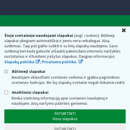
Valstybinė mokesčių inspekcija prie Lietuvos
U
Respublikos finansų ministerijos
Šioje svetainėje naudojami slapukai
(angl. cookies). Būtinieji
slapukai įdiegiami automatiškai ir jiems nėra reikalingas Jūsų
Biudžetinė įstaiga. Juridinio asmens kodas — 188659752,
sutikimas. Taip pat galite sutikti ir su kitų slapukų naudojimu. Savo
adresas: Vasario 16-osios g. 14, 01107 Vilnius, Lietuva, el.paštas:
sutikimą bet kada galėsite atšaukti pakeisdami interneto naršyklės
vmi@vmi.lt
, E. pristatymo dėžutės adresas 188659752
nustatymus ir ištrindami įrašytus slapukus. Daugiau informacijos
Duomenys apie Valstybinę mokesčių inspekciją prie Lietuvos
Slapukų politika
;
Privatumo politika.
Respublikos finansų ministerijos kaupiami ir saugomi Juridinių
asmenų registre
Būtinieji slapukai
Naudojami sklandžiam svetainės veikimui ir įgalina pagrindines
svetainės funkcijas. Be šių slapukų svetainė negali tinkamai veikti.
Analitiniai slapukai
Renka statistinę informaciją apie svetainės naudojimą ir
naudojami Jūsų naršymo patirties gerinimui.
PATVIRTINTI
Visus slapukus
PATVIRTINTI