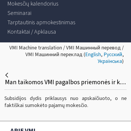
Mokesčių kalendorius
Seminarai
Tarptautinis apmokestinimas
Kontaktai / Apklausa
VMI Machine translation / VMI Машинный перевод /
VMI Машинний переклад (
English
,
Русский
,
Українська
)
Man taikomos VMI pagalbos priemonės ir kol kas nesu sumokėjęs gyventojų pajamų mokesčio už 2019 m., apskaičiuoto nuo mano individualios veiklos pajamų. Jį be delspinigių galiu sumokėti iki birželio 30 d. Ar subsidija bus apskaičiuota atsižvelgiant į apskaičiuotą, bet nesumokėtą pajamų mokestį? Ar galėsiu gauti tik 100 Eur, kadangi nesu sumokėjęs pajamų mokesčio už 2019 m.?
Subsidijos dydis priklausys nuo apskaičiuoto, o ne
faktiškai sumokėto pajamų mokesčio.
APIE VMI