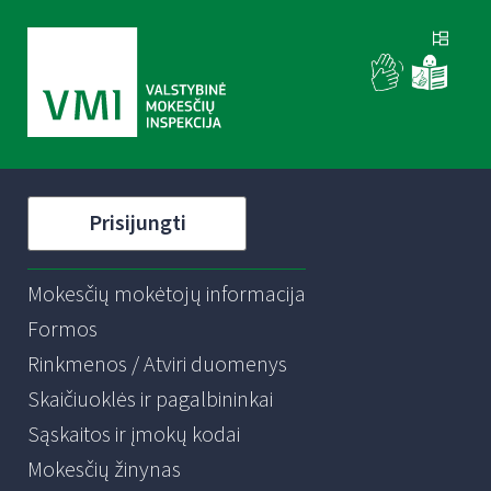
Prisijungti
Mokesčių mokėtojų informacija
Formos
Rinkmenos / Atviri duomenys
Skaičiuoklės ir pagalbininkai
Sąskaitos ir įmokų kodai
Mokesčių žinynas