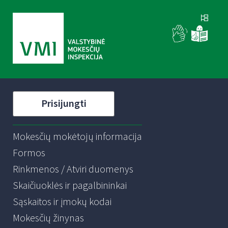
Prisijungti
Mokesčių mokėtojų informacija
Formos
Rinkmenos / Atviri duomenys
Skaičiuoklės ir pagalbininkai
Sąskaitos ir įmokų kodai
Mokesčių žinynas