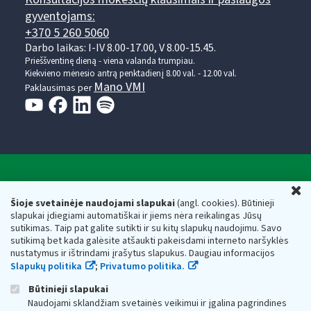
gyventojams:
+370 5 260 5060
Darbo laikas: I-IV 8.00-17.00, V 8.00-15.45.
Prieššventinę dieną - viena valanda trumpiau.
Kiekvieno mėnesio antrą penktadienį 8.00 val. - 12.00 val.
Mano VMI
Paklausimas per
Valstybinė mokesčių inspekcija prie Lietuvos
U
Respublikos finansų ministerijos
Šioje svetainėje naudojami slapukai
(angl. cookies). Būtinieji
slapukai įdiegiami automatiškai ir jiems nėra reikalingas Jūsų
Biudžetinė įstaiga. Juridinio asmens kodas — 188659752,
sutikimas. Taip pat galite sutikti ir su kitų slapukų naudojimu. Savo
adresas: Vasario 16-osios g. 14, 01107 Vilnius, Lietuva, el.paštas:
sutikimą bet kada galėsite atšaukti pakeisdami interneto naršyklės
vmi@vmi.lt
, E. pristatymo dėžutės adresas 188659752
nustatymus ir ištrindami įrašytus slapukus. Daugiau informacijos
Duomenys apie Valstybinę mokesčių inspekciją prie Lietuvos
Slapukų politika
;
Privatumo politika.
Respublikos finansų ministerijos kaupiami ir saugomi Juridinių
asmenų registre
Būtinieji slapukai
Naudojami sklandžiam svetainės veikimui ir įgalina pagrindines