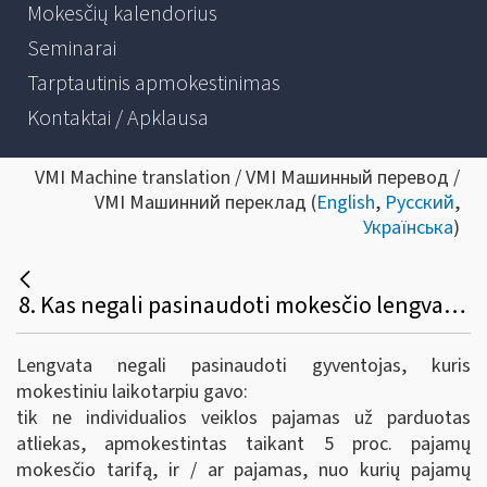
Mokesčių kalendorius
Seminarai
Tarptautinis apmokestinimas
Kontaktai / Apklausa
VMI Machine translation / VMI Машинный перевод /
VMI Машинний переклад (
English
,
Русский
,
Українська
)
8. Kas negali pasinaudoti mokesčio lengvata?
Lengvata negali pasinaudoti gyventojas, kuris
mokestiniu laikotarpiu gavo:
tik ne individualios veiklos pajamas už parduotas
atliekas, apmokestintas taikant 5 proc. pajamų
mokesčio tarifą, ir / ar pajamas, nuo kurių pajamų