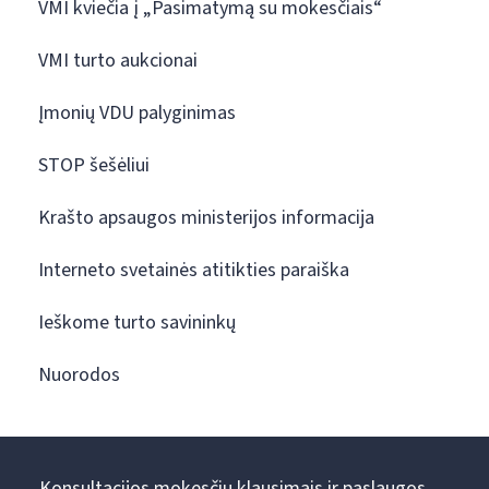
VMI kviečia į „Pasimatymą su mokesčiais“
VMI turto aukcionai
Įmonių VDU palyginimas
STOP šešėliui
Krašto apsaugos ministerijos informacija
Interneto svetainės atitikties paraiška
Ieškome turto savininkų
Nuorodos
Konsultacijos mokesčių klausimais ir paslaugos