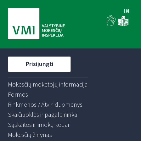
Prisijungti
Mokesčių mokėtojų informacija
Formos
Rinkmenos / Atviri duomenys
Skaičiuoklės ir pagalbininkai
Sąskaitos ir įmokų kodai
Mokesčių žinynas