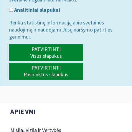
Analitiniai slapukai
Renka statistinę informaciją apie svetainės
naudojimą ir naudojami Jūsų naršymo patirties
gerinimui.
PATVIRTINTI
Visus slapukus
PATVIRTINTI
Pasirinktus slapukus
APIE VMI
Misija, Vizija ir Vertybės