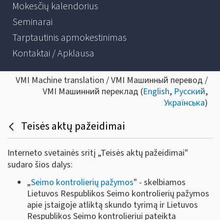
Mokesčių kalendorius
Seminarai
Tarptautinis apmokestinimas
Kontaktai / Apklausa
VMI Machine translation / VMI Машинный перевод /
VMI Машинний переклад (
English
,
Русский
,
Українська
)
Teisės aktų pažeidimai
Interneto svetainės sritį „Teisės aktų pažeidimai"
sudaro šios dalys:
„
Seimo kontrolierių pažymos
" - skelbiamos
Lietuvos Respublikos Seimo kontrolierių pažymos
apie įstaigoje atliktą skundo tyrimą ir Lietuvos
Respublikos Seimo kontrolieriui pateikta