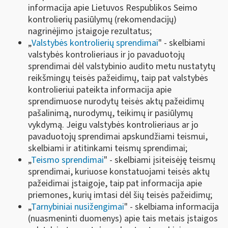
informacija apie Lietuvos Respublikos Seimo
kontrolierių pasiūlymų (rekomendacijų)
nagrinėjimo įstaigoje rezultatus;
„
Valstybės kontrolierių sprendimai
" - skelbiami
valstybės kontrolieriaus ir jo pavaduotojų
sprendimai dėl valstybinio audito metu nustatytų
reikšmingų teisės pažeidimų, taip pat valstybės
kontrolieriui pateikta informacija apie
sprendimuose nurodytų teisės aktų pažeidimų
pašalinimą, nurodymų, teikimų ir pasiūlymų
vykdymą. Jeigu valstybės kontrolieriaus ar jo
pavaduotojų sprendimai apskundžiami teismui,
skelbiami ir atitinkami teismų sprendimai;
„
Teismo sprendimai
" - skelbiami įsiteisėję teismų
sprendimai, kuriuose konstatuojami teisės aktų
pažeidimai įstaigoje, taip pat informacija apie
priemones, kurių imtasi dėl šių teisės pažeidimų;
„
Tarnybiniai nusižengimai
" - skelbiama informacija
(nuasmeninti duomenys) apie tais metais įstaigos