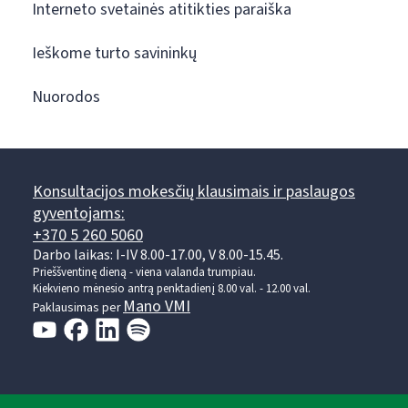
Interneto svetainės atitikties paraiška
Ieškome turto savininkų
Nuorodos
Konsultacijos mokesčių klausimais ir paslaugos
gyventojams:
+370 5 260 5060
Darbo laikas: I-IV 8.00-17.00, V 8.00-15.45.
Prieššventinę dieną - viena valanda trumpiau.
Kiekvieno mėnesio antrą penktadienį 8.00 val. - 12.00 val.
Mano VMI
Paklausimas per