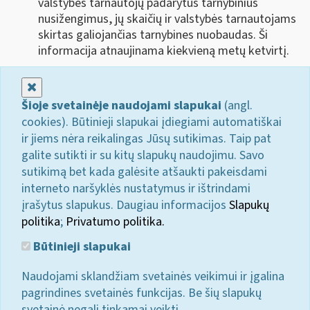
valstybės tarnautojų padarytus tarnybinius
nusižengimus, jų skaičių ir valstybės tarnautojams
skirtas galiojančias tarnybines nuobaudas. Ši
informacija atnaujinama kiekvieną metų ketvirtį.
Uždaryti
Šioje svetainėje naudojami slapukai
(angl.
cookies). Būtinieji slapukai įdiegiami automatiškai
ir jiems nėra reikalingas Jūsų sutikimas. Taip pat
galite sutikti ir su kitų slapukų naudojimu. Savo
sutikimą bet kada galėsite atšaukti pakeisdami
interneto naršyklės nustatymus ir ištrindami
įrašytus slapukus. Daugiau informacijos
Slapukų
politika
;
Privatumo politika.
Būtinieji slapukai
Naudojami sklandžiam svetainės veikimui ir įgalina
pagrindines svetainės funkcijas. Be šių slapukų
svetainė negali tinkamai veikti.