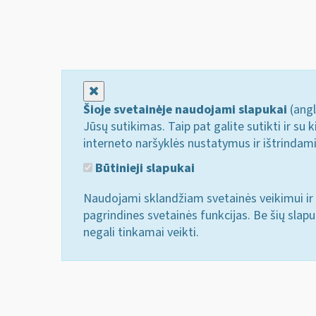
Uždaryti
Šioje svetainėje naudojami slapukai
(angl
Jūsų sutikimas. Taip pat galite sutikti ir s
interneto naršyklės nustatymus ir ištrindam
Būtinieji slapukai
Naudojami sklandžiam svetainės veikimui ir 
pagrindines svetainės funkcijas. Be šių slap
negali tinkamai veikti.