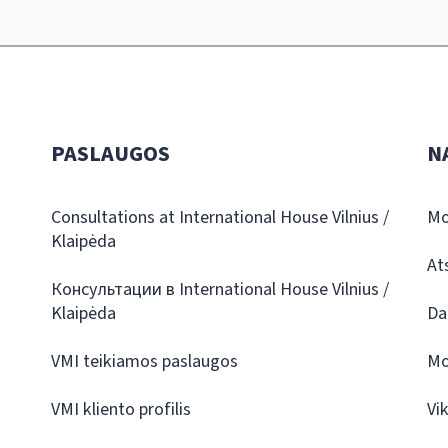
PASLAUGOS
N
Consultations at International House Vilnius /
Mo
Klaipėda
At
Консультации в International House Vilnius /
Klaipėda
Da
VMI teikiamos paslaugos
Mo
VMI kliento profilis
Vi