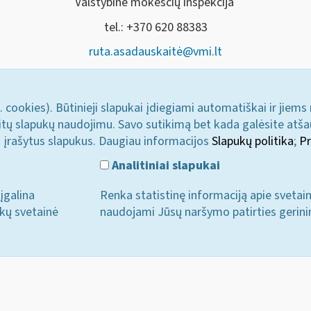
Valstybinė mokesčių inspekcija
tel.: +370 620 88383
ruta.asadauskaitė@vmi.lt
. cookies). Būtinieji slapukai įdiegiami automatiškai ir jiems
u kitų slapukų naudojimu. Savo sutikimą bet kada galėsite atš
i įrašytus slapukus. Daugiau informacijos
Slapukų politika
;
Pr
Analitiniai slapukai
įgalina
Renka statistinę informaciją apie svetai
ukų svetainė
naudojami Jūsų naršymo patirties gerini