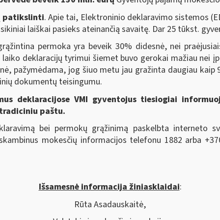
 patikslinti
. Apie tai, Elektroninio deklaravimo sistemos (E
asikiniai laiškai pasieks ateinančią savaitę. Dar 25 tūkst. g
rąžintina permoka yra beveik 30% didesnė, nei praėjusia
laiko deklaracijų tyrimui šiemet buvo gerokai mažiau nei įpr
ė, pažymėdama, jog šiuo metu jau gražinta daugiau kaip 97 p
pierinių dokumentų teisingumu.
us deklaracijose VMI gyventojus tiesiogiai informuo
tradiciniu paštu.
klaravimą bei permokų grąžinimą paskelbta interneto sv
askambinus mokesčių informacijos telefonu 1882 arba +37
Išsamesnė informacija žiniasklaidai
:
Rūta Asadauskaitė,