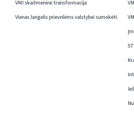
VMI skaitmeninė transformacija
VM
Vienas langelis prievolėms valstybei sumokėti
VM
Įm
ST
Kr
In
Ie
Nu