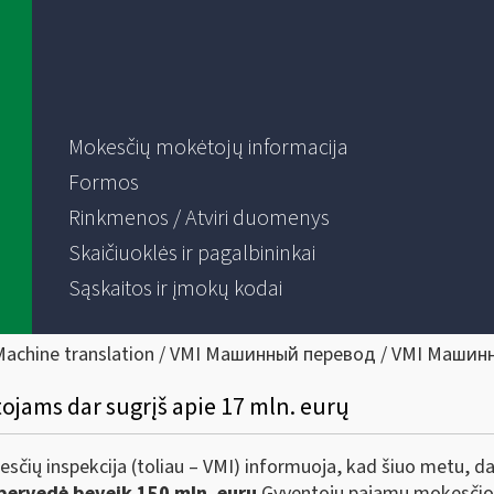
Mokesčių mokėtojų informacija
Formos
Rinkmenos / Atviri duomenys
Skaičiuoklės ir pagalbininkai
Sąskaitos ir įmokų kodai
Machine translation / VMI Машинный перевод / VMI Машин
ojams dar sugrįš apie 17 mln. eurų
esčių inspekcija (toliau – VMI) informuoja, kad šiuo metu, d
 pervedė beveik 150 mln. eurų
Gyventojų pajamų mokesčio 