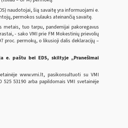
DS) naudotojai, šią savaitę yra informuojami e.
yventojų, permokos sulauks ateinančią savaitę.
is metais, tuo tarpu, pandemijai pakoregavus
astai, - sako VMI prie FM Mokestinių prievolių
roc. permokų, o likusioji dalis deklaracijų –
ja e. paštu bei EDS, skiltyje „Pranešimai
etainėje www.vmi.lt, pasikonsultuoti su VMI
0 525 53190 arba papildomais VMI svetainėje