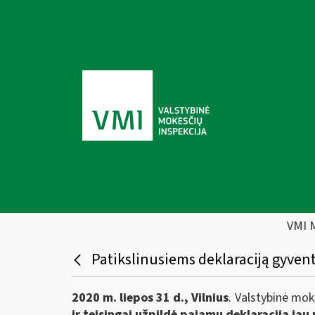
VMI 
Patikslinusiems deklaraciją gyvent
2020 m. liepos 31 d., Vilnius
. Valstybinė mok
ir teisingai užpildė pajamų deklaraciją jau