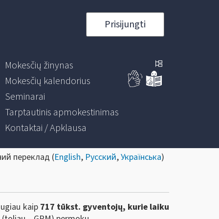
Prisijungti
Mokesčių žinynas
Mokesčių kalendorius
Seminarai
Tarptautinis apmokestinimas
Kontaktai / Apklausa
ний переклад (
English
,
Русский
,
Українська
)
augiau kaip
717 tūkst. gyventojų, kurie laiku
(toliau – GPM) permokų.