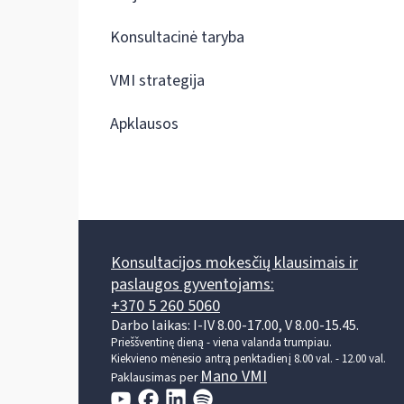
Konsultacinė taryba
VMI strategija
Apklausos
Konsultacijos mokesčių klausimais ir
paslaugos gyventojams:
+370 5 260 5060
Darbo laikas: I-IV 8.00-17.00, V 8.00-15.45.
Prieššventinę dieną - viena valanda trumpiau.
Kiekvieno mėnesio antrą penktadienį 8.00 val. - 12.00 val.
Mano VMI
Paklausimas per