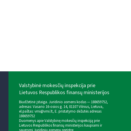
Valstybinė mokesčių inspekcija prie
Lietuvos Respublikos finansų ministerijos
Biudžetinė įstaiga. Juridinio asmens kodas — 188659752,
adresas: Vasario 16-osios g. 14, 01107 Vilnius, Lietuva,
el.paštas:
vmi@vmi.lt
, E. pristatymo dėžutės adresas
188659752
Duomenys apie Valstybinę mokesčių inspekciją prie
Lietuvos Respublikos finansų ministerijos kaupiami ir
saugomi Juridinių asmenų registre