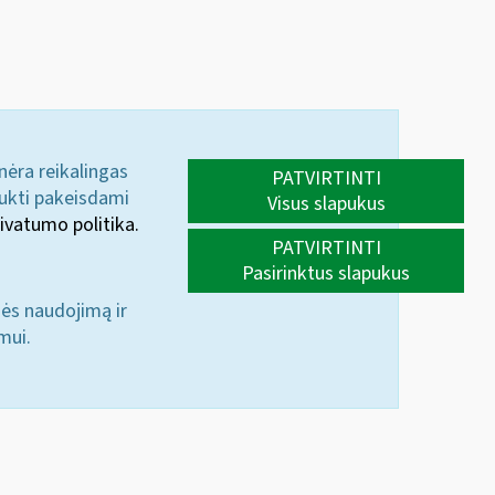
 nėra reikalingas
PATVIRTINTI
aukti pakeisdami
Visus slapukus
ivatumo politika.
PATVIRTINTI
Pasirinktus slapukus
nės naudojimą ir
mui.