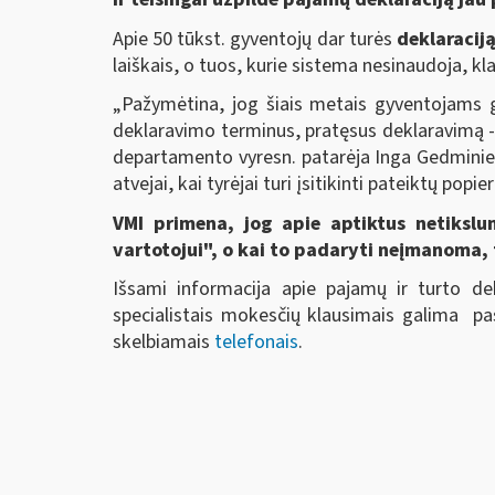
Apie 50 tūkst. gyventojų dar turės
deklaraciją
laiškais, o tuos, kurie sistema nesinaudoja, kl
„Pažymėtina, jog šiais metais gyventojams g
deklaravimo terminus, pratęsus deklaravimą - 
departamento vyresn. patarėja Inga Gedminien
atvejai, kai tyrėjai turi įsitikinti pateiktų po
VMI primena, jog apie aptiktus netikslum
vartotojui", o kai to padaryti neįmanoma, 
Išsami informacija apie pajamų ir turto de
specialistais mokesčių klausimais galima p
skelbiamais
telefonais
.