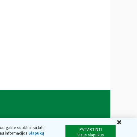
Uždar
t galite sutikti ir su kitų
PATVIRTINTI
iau informacijos
Slapukų
Visus slapukus