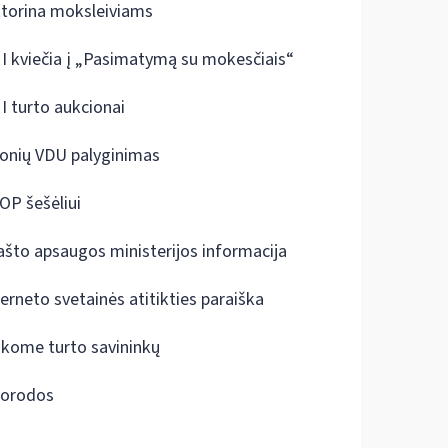
ktorina moksleiviams
I kviečia į „Pasimatymą su mokesčiais“
I turto aukcionai
onių VDU palyginimas
OP šešėliui
ašto apsaugos ministerijos informacija
terneto svetainės atitikties paraiška
škome turto savininkų
orodos