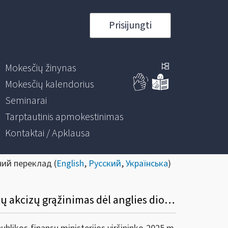
Prisijungti
Mokesčių žinynas
Mokesčių kalendorius
Seminarai
Tarptautinis apmokestinimas
Kontaktai / Apklausa
ний переклад (
English
,
Русский
,
Українська
)
Dėl VMI prie FM viršininko 2002 m. rugpjūčio 30 d. įsakymo Nr. 255 pakeitimo (sumokėtų akcizų grąžinimas dėl anglies dioksido dedamosios)