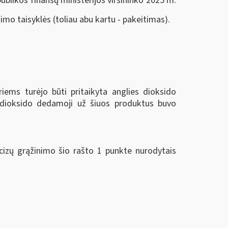
ublikos finansų ministerijos viršininko 2025 m.
imo taisyklės (toliau abu kartu - pakeitimas).
iems turėjo būti pritaikyta anglies dioksido
 dioksido dedamoji už šiuos produktus buvo
cizų grąžinimo šio rašto 1 punkte nurodytais