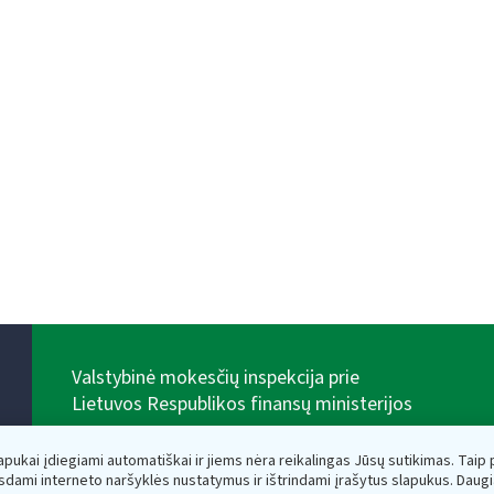
Valstybinė mokesčių inspekcija prie
Lietuvos Respublikos finansų ministerijos
Biudžetinė įstaiga. Juridinio asmens kodas — 188659752,
adresas: Vasario 16-osios g. 14, 01107 Vilnius, Lietuva,
lapukai įdiegiami automatiškai ir jiems nėra reikalingas Jūsų sutikimas. Taip pa
el.paštas:
vmi@vmi.lt
, E. pristatymo dėžutės adresas
sdami interneto naršyklės nustatymus ir ištrindami įrašytus slapukus. Daug
188659752