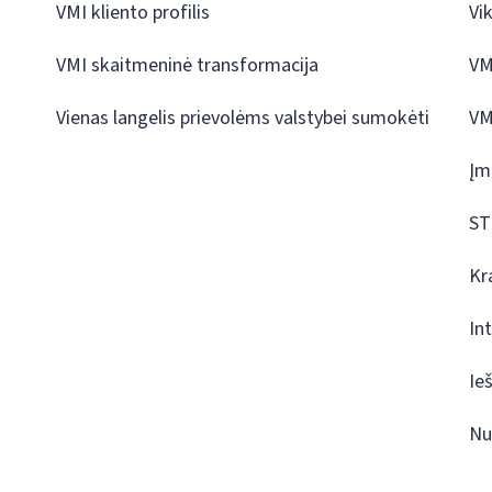
VMI kliento profilis
Vi
VMI skaitmeninė transformacija
VM
Vienas langelis prievolėms valstybei sumokėti
VM
Įm
ST
Kr
In
Ie
Nu