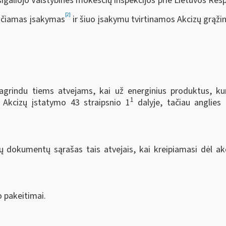
galiojo Valstybinės mokesčių inspekcijos prie Lietuvos Resp
[2]
eičiamas įsakymas
ir šiuo įsakymu tvirtinamos Akcizų grąžin
grindu tiems atvejams, kai už energinius produktus, kur
1
 Akcizų įstatymo 43 straipsnio 1
dalyje, tačiau anglies
 dokumentų sąrašas tais atvejais, kai kreipiamasi dėl ak
o pakeitimai.