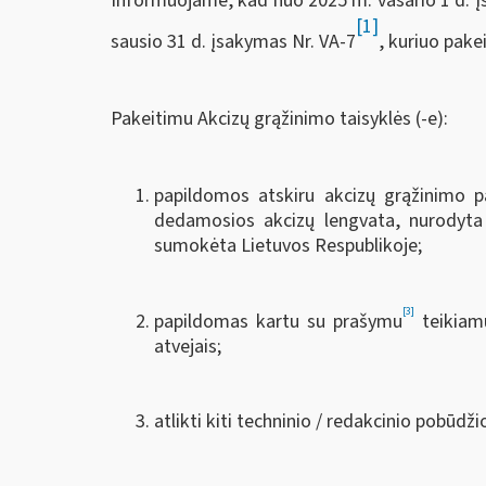
Informuojame, kad nuo 2025 m. vasario 1 d. įsi
[1]
sausio 31 d. įsakymas Nr. VA-7
, kuriuo pak
Pakeitimu Akcizų grąžinimo taisyklės (-e):
papildomos atskiru akcizų grąžinimo pa
dedamosios akcizų lengvata, nurodyta
sumokėta Lietuvos Respublikoje;
[3]
papildomas kartu su prašymu
teikiamų
atvejais;
atlikti kiti techninio / redakcinio pobūdži