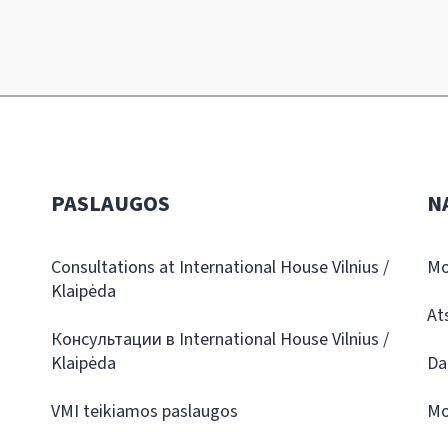
PASLAUGOS
N
Consultations at International House Vilnius /
Mo
Klaipėda
At
Консультации в International House Vilnius /
Klaipėda
Da
VMI teikiamos paslaugos
Mo