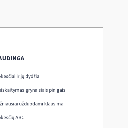
AUDINGA
kesčiai ir jų dydžiai
siskaitymas grynaisiais pinigais
žniausiai užduodami klausimai
kesčių ABC