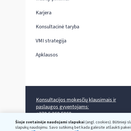
Karjera
Konsultacinė taryba
VMI strategija
Apklausos
Konsultacijos mokesčių klausimais ir
paslaugos gyventojams:
+370 5 260 5060
Darbo laikas: I-IV 8.00-17.00, V 8.00-15.45.
Šioje svetainėje naudojami slapukai
(angl. cookies). Būtinieji s
Prieššventinę dieną - viena valanda trumpiau.
slapukų naudojimu. Savo sutikimą bet kada galėsite atšaukti pakei