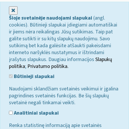
Uždaryti
Šioje svetainėje naudojami slapukai
(angl.
cookies). Būtinieji slapukai įdiegiami automatiškai
ir jiems nėra reikalingas Jūsų sutikimas. Taip pat
galite sutikti ir su kitų slapukų naudojimu. Savo
sutikimą bet kada galėsite atšaukti pakeisdami
interneto naršyklės nustatymus ir ištrindami
įrašytus slapukus. Daugiau informacijos
Slapukų
politika
;
Privatumo politika.
Būtinieji slapukai
Naudojami sklandžiam svetainės veikimui ir įgalina
pagrindines svetainės funkcijas. Be šių slapukų
svetainė negali tinkamai veikti.
Analitiniai slapukai
Renka statistinę informaciją apie svetainės