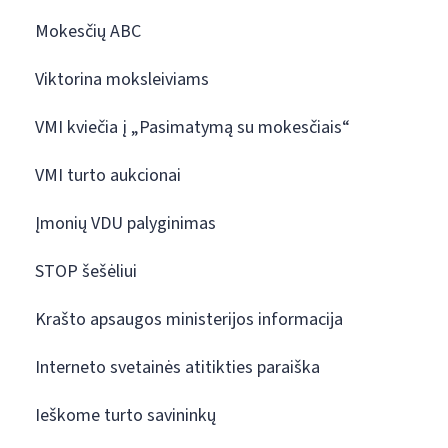
Mokesčių ABC
Viktorina moksleiviams
VMI kviečia į „Pasimatymą su mokesčiais“
VMI turto aukcionai
Įmonių VDU palyginimas
STOP šešėliui
Krašto apsaugos ministerijos informacija
Interneto svetainės atitikties paraiška
Ieškome turto savininkų