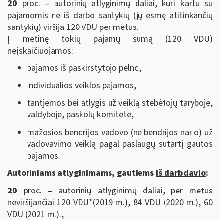
20
proc. – autorinių atlyginimų daliai, kuri kartu su
pajamomis ne iš darbo santykių (jų esmę atitinkančių
santykių) viršija 120 VDU per metus.
Į metinę tokių pajamų sumą (120 VDU)
neįskaičiuojamos:
pajamos iš paskirstytojo pelno,
individualios veiklos pajamos,
tantjemos bei atlygis už veiklą stebėtojų taryboje,
valdyboje, paskolų komitete,
mažosios bendrijos vadovo (ne bendrijos nario) už
vadovavimo veiklą pagal paslaugų sutartį gautos
pajamos.
Autoriniams atlyginimams, gautiems
iš darbdavio
:
20
proc. – autorinių atlyginimų daliai, per metus
neviršijančiai 120 VDU*(2019 m.), 84 VDU (2020 m.), 60
VDU (2021 m.).,