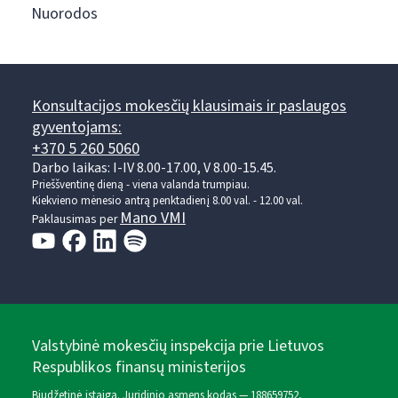
Nuorodos
Konsultacijos mokesčių klausimais ir paslaugos
gyventojams:
+370 5 260 5060
Darbo laikas: I-IV 8.00-17.00, V 8.00-15.45.
Prieššventinę dieną - viena valanda trumpiau.
Kiekvieno mėnesio antrą penktadienį 8.00 val. - 12.00 val.
Mano VMI
Paklausimas per
Valstybinė mokesčių inspekcija prie Lietuvos
Respublikos finansų ministerijos
Biudžetinė įstaiga. Juridinio asmens kodas — 188659752,