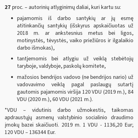
27
proc. – autorinių atlyginimų daliai, kuri kartu su:
pajamomis iš darbo santykių ar jų esmę
atitinkančių santykių (išskyrus apskaičiuotas už
2018 m. ar ankstesnius metus bei ligos,
motinystės, tėvystės, vaiko priežiūros ir ilgalaikio
darbo išmokas),
tantjemomis bei atlygiu už veiklą stebėtojų
taryboje, valdyboje, paskolų komitete,
mažosios bendrijos vadovo (ne bendrijos nario) už
vadovavimo veiklą pagal paslaugų sutartį
gautomis pajamomis viršija 120 VDU (2019 m.), 84
VDU (2020 m.), 60 VDU (2021 m.).
*VDU – vidutinis darbo užmokestis, taikomas
apdraustųjų asmenų valstybinio socialinio draudimo
įmokų bazei skaičiuoti. 2019 m. 1 VDU - 1136,20 Eur;
120 VDU – 136344 Eur.