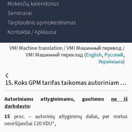
Mokesčių kalendorius
Seminarai
Tarptautinis apmokestinimas
Kontaktai / Apklausa
VMI Machine translation / VMI Машинный перевод /
VMI Машинний переклад (
English
,
Русский
,
Українська
)
15. Koks GPM tarifas taikomas autoriniam atlyginimui?
Autoriniams atlyginimams, gautiems
ne iš
darbdavio
:
15
proc. – autorinių atlyginimų daliai, per metus
neviršijančiai 120 VDU*,