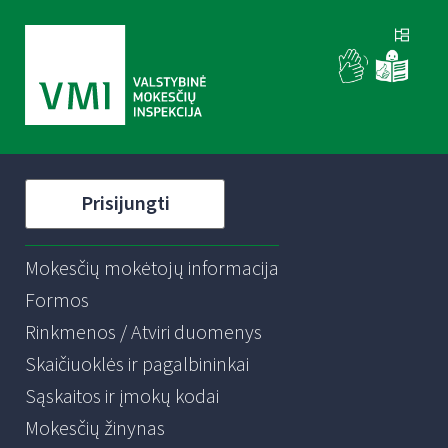
Prisijungti
Mokesčių mokėtojų informacija
Formos
Rinkmenos / Atviri duomenys
Skaičiuoklės ir pagalbininkai
Sąskaitos ir įmokų kodai
Mokesčių žinynas