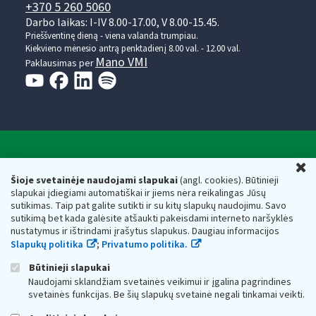
+370 5 260 5060
Darbo laikas: I-IV 8.00-17.00, V 8.00-15.45.
Prieššventinę dieną - viena valanda trumpiau.
Kiekvieno mėnesio antrą penktadienį 8.00 val. - 12.00 val.
Mano VMI
Paklausimas per
Valstybinė mokesčių inspekcija prie Lietuvos
U
Respublikos finansų ministerijos
Šioje svetainėje naudojami slapukai
(angl. cookies). Būtinieji
slapukai įdiegiami automatiškai ir jiems nėra reikalingas Jūsų
Biudžetinė įstaiga. Juridinio asmens kodas — 188659752,
sutikimas. Taip pat galite sutikti ir su kitų slapukų naudojimu. Savo
adresas: Vasario 16-osios g. 14, 01107 Vilnius, Lietuva, el.paštas:
sutikimą bet kada galėsite atšaukti pakeisdami interneto naršyklės
vmi@vmi.lt
, E. pristatymo dėžutės adresas 188659752
nustatymus ir ištrindami įrašytus slapukus. Daugiau informacijos
Duomenys apie Valstybinę mokesčių inspekciją prie Lietuvos
Slapukų politika
;
Privatumo politika.
Respublikos finansų ministerijos kaupiami ir saugomi Juridinių
asmenų registre
Būtinieji slapukai
Naudojami sklandžiam svetainės veikimui ir įgalina pagrindines
svetainės funkcijas. Be šių slapukų svetainė negali tinkamai veikti.