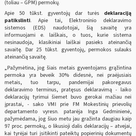
(toliau – GPM) permokų.
Apie 50 tūkst. gyventojų dar turės
deklaraciją
patikslinti
. Apie tai, Elektroninio deklaravimo
sistemos (EDS) naudotojai, šią savaitę yra
informuojami e. laiškais, o tuos, kurie sistema
nesinaudoja, klasikiniai laiškai pasieks ateinančią
savaitę. Dar 25 tūkst. gyventojų, permokos sulauks
ateinančią savaitę.
„Pažymėtina, jog šiais metais gyventojams grąžintina
permoka yra beveik 30% didesnė, nei praėjusiais
metais, tuo tarpu, pandemijai pakoregavus
deklaravimo terminus, pratęsus deklaravimą - laiko
deklaracijų tyrimui šiemet buvo gerokai mažiau nei
įprastai, - sako VMI prie FM Mokestinių prievolių
departamento vyresn. patarėja Inga Gedminienė,
pažymėdama, jog šiuo metu jau gražinta daugiau kaip
97 proc. permokų, o likusioji dalis deklaracijų – atvejai,
kai tyrėjai turi įsitikinti pateiktų popierinių dokumentų