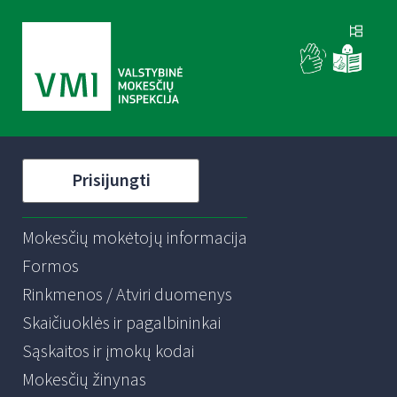
Prisijungti
Mokesčių mokėtojų informacija
Formos
Rinkmenos / Atviri duomenys
Skaičiuoklės ir pagalbininkai
Sąskaitos ir įmokų kodai
Mokesčių žinynas