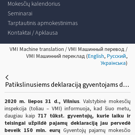
Mokesčių kalendorius
Seminarai
Tarptautinis apmokestinimas
Kontaktai / Apklausa
VMI Machine translation / VMI Машинный перевод /
VMI Машинний переклад (
English
,
Русский
,
Українська
)
Patikslinusiems deklaraciją gyventojams dar sugrįš apie 17 mln. eurų
2020 m. liepos 31 d., Vilnius
. Valstybinė mokesčių
inspekcija (toliau – VMI) informuoja, kad šiuo metu,
daugiau kaip
717 tūkst. gyventojų, kurie laiku ir
teisingai užpildė pajamų deklaraciją jau pervedė
beveik 150 mln. eurų
Gyventojų pajamų mokesčio