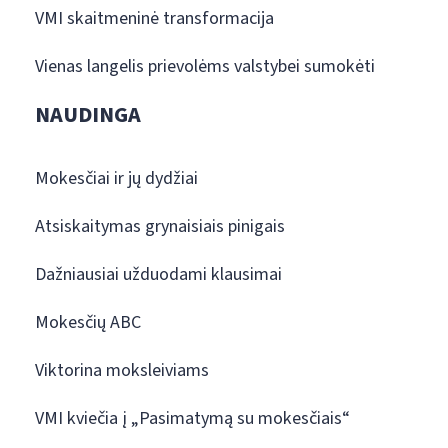
VMI skaitmeninė transformacija
Vienas langelis prievolėms valstybei sumokėti
NAUDINGA
Mokesčiai ir jų dydžiai
Atsiskaitymas grynaisiais pinigais
Dažniausiai užduodami klausimai
Mokesčių ABC
Viktorina moksleiviams
VMI kviečia į „Pasimatymą su mokesčiais“