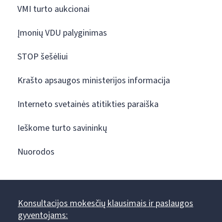
VMI turto aukcionai
Įmonių VDU palyginimas
STOP šešėliui
Krašto apsaugos ministerijos informacija
Interneto svetainės atitikties paraiška
Ieškome turto savininkų
Nuorodos
Konsultacijos mokesčių klausimais ir paslaugos
gyventojams: