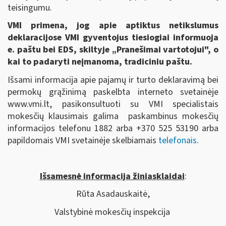
teisingumu.
VMI primena, jog apie aptiktus netikslumus
deklaracijose VMI gyventojus tiesiogiai informuoja
e. paštu bei EDS, skiltyje „Pranešimai vartotojui", o
kai to padaryti neįmanoma, tradiciniu paštu.
Išsami informacija apie pajamų ir turto deklaravimą bei
permokų grąžinimą paskelbta interneto svetainėje
www.vmi.lt, pasikonsultuoti su VMI specialistais
mokesčių klausimais galima paskambinus mokesčių
informacijos telefonu 1882 arba +370 525 53190 arba
papildomais VMI svetainėje skelbiamais
telefonais
.
Išsamesnė informacija žiniasklaidai
:
Rūta Asadauskaitė,
Valstybinė mokesčių inspekcija