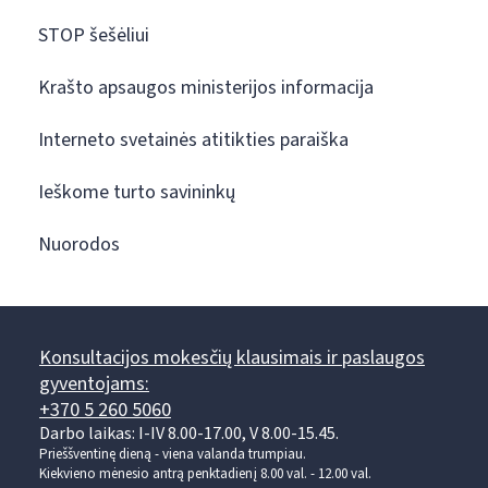
STOP šešėliui
Krašto apsaugos ministerijos informacija
Interneto svetainės atitikties paraiška
Ieškome turto savininkų
Nuorodos
Konsultacijos mokesčių klausimais ir paslaugos
gyventojams:
+370 5 260 5060
Darbo laikas: I-IV 8.00-17.00, V 8.00-15.45.
Prieššventinę dieną - viena valanda trumpiau.
Kiekvieno mėnesio antrą penktadienį 8.00 val. - 12.00 val.