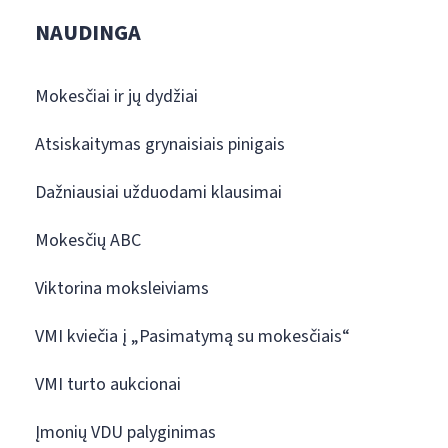
NAUDINGA
Mokesčiai ir jų dydžiai
Atsiskaitymas grynaisiais pinigais
Dažniausiai užduodami klausimai
Mokesčių ABC
Viktorina moksleiviams
VMI kviečia į „Pasimatymą su mokesčiais“
VMI turto aukcionai
Įmonių VDU palyginimas