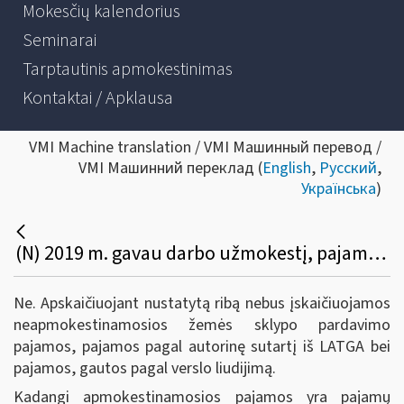
Mokesčių kalendorius
Seminarai
Tarptautinis apmokestinimas
Kontaktai / Apklausa
VMI Machine translation / VMI Машинный перевод /
VMI Машинний переклад (
English
,
Русский
,
Українська
)
(N) 2019 m. gavau darbo užmokestį, pajamų pagal autorinę sutartį iš LATGA ir UAB „X“, pardaviau žemės sklypą, išlaikytą nuosavybėje daugiau negu 10 metų, ir gavau pajamų iš veiklos, vykdytos su verslo liudijimu. Ar vertinant 2019 m. gautas apmokestinamąsias pajamas visos šios pajamos bus į jas įskaičiuotos?
Ne. Apskaičiuojant nustatytą ribą nebus įskaičiuojamos
neapmokestinamosios žemės sklypo pardavimo
pajamos, pajamos pagal autorinę sutartį iš LATGA bei
pajamos, gautos pagal verslo liudijimą.
Kadangi apmokestinamosios pajamos yra pajamų