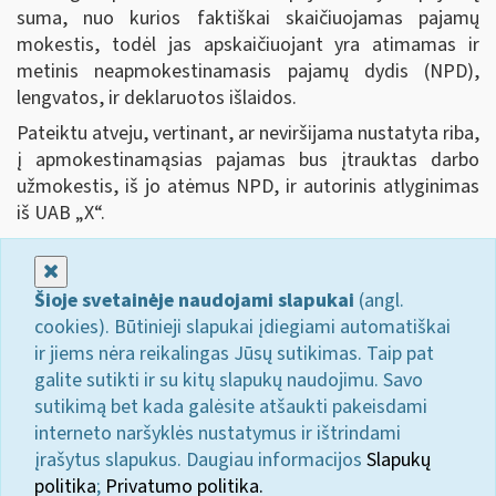
suma, nuo kurios faktiškai skaičiuojamas pajamų
mokestis, todėl jas apskaičiuojant yra atimamas ir
metinis neapmokestinamasis pajamų dydis (NPD),
lengvatos, ir deklaruotos išlaidos.
Pateiktu atveju, vertinant, ar neviršijama nustatyta riba,
į apmokestinamąsias pajamas bus įtrauktas darbo
užmokestis, iš jo atėmus NPD, ir autorinis atlyginimas
iš UAB „X“.
Uždaryti
Šioje svetainėje naudojami slapukai
(angl.
cookies). Būtinieji slapukai įdiegiami automatiškai
ir jiems nėra reikalingas Jūsų sutikimas. Taip pat
galite sutikti ir su kitų slapukų naudojimu. Savo
sutikimą bet kada galėsite atšaukti pakeisdami
interneto naršyklės nustatymus ir ištrindami
įrašytus slapukus. Daugiau informacijos
Slapukų
politika
;
Privatumo politika.