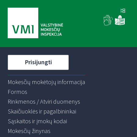
Prisijungti
Mokesčių mokėtojų informacija
Formos
Rinkmenos / Atviri duomenys
Skaičiuoklės ir pagalbininkai
Sąskaitos ir įmokų kodai
Mokesčių žinynas