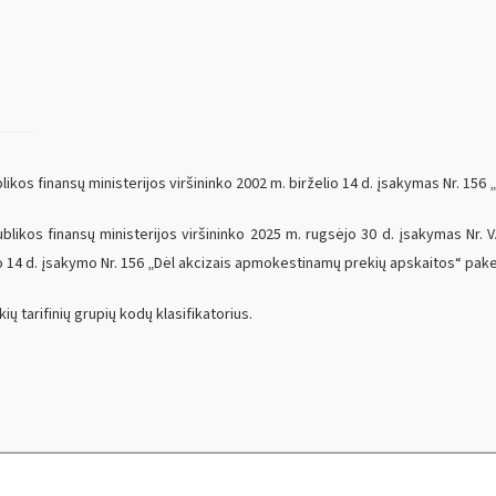
kos finansų ministerijos viršininko 2002 m. birželio 14 d. įsakymas Nr. 156
likos finansų ministerijos viršininko 2025 m. rugsėjo 30 d. įsakymas Nr. 
io 14 d. įsakymo Nr. 156 „Dėl akcizais apmokestinamų prekių apskaitos“ pake
tarifinių grupių kodų klasifikatorius.