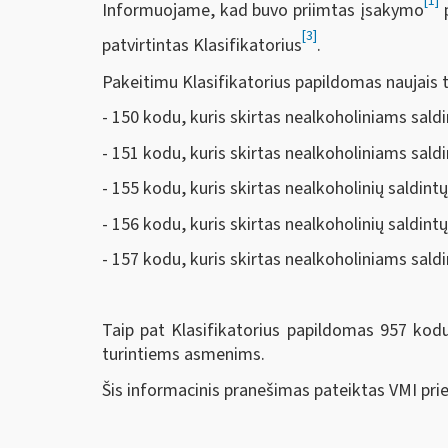
[1]
Informuojame, kad buvo priimtas įsakymo
p
[3]
patvirtintas Klasifikatorius
.
Pakeitimu Klasifikatorius papildomas naujais t
- 150 kodu, kuris skirtas nealkoholiniams sald
- 151 kodu, kuris skirtas nealkoholiniams sald
- 155 kodu, kuris skirtas nealkoholinių saldi
- 156 kodu, kuris skirtas nealkoholinių sald
- 157 kodu, kuris skirtas nealkoholiniams saldin
Taip pat Klasifikatorius papildomas 957 kod
turintiems asmenims.
Šis informacinis pranešimas pateiktas VMI pri