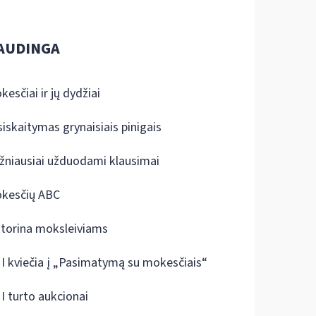
AUDINGA
kesčiai ir jų dydžiai
siskaitymas grynaisiais pinigais
žniausiai užduodami klausimai
kesčių ABC
ktorina moksleiviams
I kviečia į „Pasimatymą su mokesčiais“
I turto aukcionai