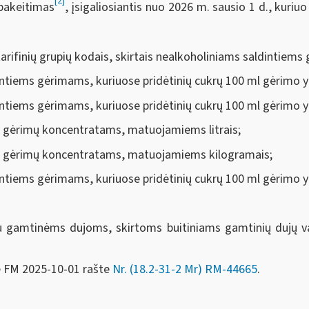
[2]
akeitimas
, įsigaliosiantis nuo 2026 m. sausio 1 d., kur
arifinių grupių kodais, skirtais nealkoholiniams saldintiem
intiems gėrimams, kuriuose pridėtinių cukrų 100 ml gėrimo yr
intiems gėrimams, kuriuose pridėtinių cukrų 100 ml gėrimo y
ntų gėrimų koncentratams, matuojamiems litrais;
intų gėrimų koncentratams, matuojamiems kilogramais;
tiems gėrimams, kuriuose pridėtinių cukrų 100 ml gėrimo yra ik
u gamtinėms dujoms, skirtoms buitiniams gamtinių dujų v
e FM
2025-10-01 rašte
Nr. (18.2-31-2 Mr) RM-44665
.