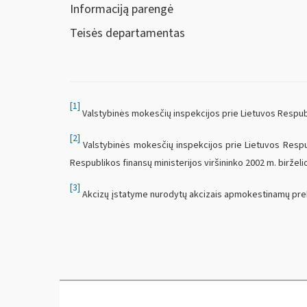
Informaciją parengė
Teisės departamentas
[1]
Valstybinės mokesčių inspekcijos prie Lietuvos Respubli
[2]
Valstybinės mokesčių inspekcijos prie Lietuvos Respub
Respublikos finansų ministerijos viršininko 2002 m. biržel
[3]
Akcizų įstatyme nurodytų akcizais apmokestinamų prekių 