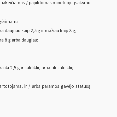
iuo pakeičiamas / papildomas minėtuoju įsakymu
s gėrimams:
a daugiau kaip 2,5 g ir mažiau kaip 8 g;
ra 8 g arba daugiau;
i 2,5 g ir saldiklių arba tik saldiklių.
artotojams, ir / arba paramos gavėjo statusą