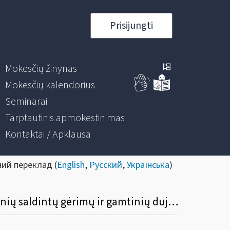
Prisijungti
Mokesčių žinynas
Mokesčių kalendorius
Seminarai
Tarptautinis apmokestinimas
Kontaktai / Apklausa
ний переклад (
English
,
Русский
,
Українська
)
Dėl VMI prie FM viršininko 2002 m. birželio 14 d. įsakymo Nr. 156 pakeitimo (nealkoholinių saldintų gėrimų ir gamtinių dujų tarifinių grupių kodai)