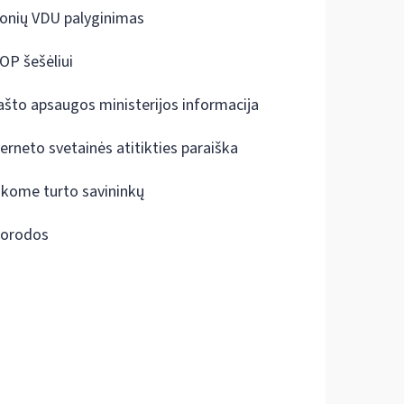
onių VDU palyginimas
OP šešėliui
ašto apsaugos ministerijos informacija
terneto svetainės atitikties paraiška
škome turto savininkų
orodos