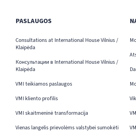
PASLAUGOS
N
Consultations at International House Vilnius /
Mo
Klaipėda
At
Консультации в International House Vilnius /
Klaipėda
Da
VMI teikiamos paslaugos
Mo
VMI kliento profilis
Vi
VMI skaitmeninė transformacija
VM
Vienas langelis prievolėms valstybei sumokėti
VM