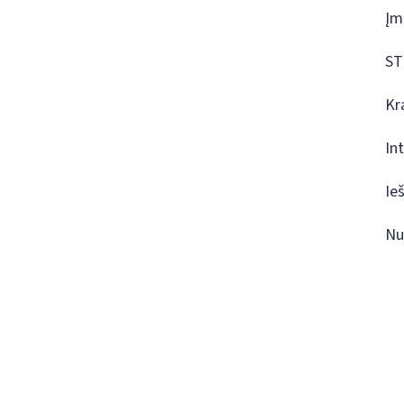
Įm
ST
Kr
In
Ie
Nu