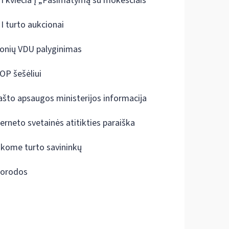
I kviečia į „Pasimatymą su mokesčiais“
I turto aukcionai
onių VDU palyginimas
OP šešėliui
ašto apsaugos ministerijos informacija
terneto svetainės atitikties paraiška
škome turto savininkų
orodos