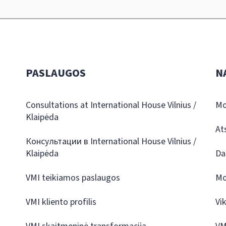
PASLAUGOS
N
Consultations at International House Vilnius /
Mo
Klaipėda
At
Консультации в International House Vilnius /
Klaipėda
Da
VMI teikiamos paslaugos
Mo
VMI kliento profilis
Vi