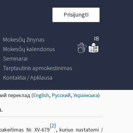
Prisijungti
Mokesčių žinynas
Mokesčių kalendorius
Seminarai
Tarptautinis apmokestinimas
Kontaktai / Apklausa
ний переклад (
English
,
Русский
,
Українська
)
.
[2]
akeitimas Nr. XV-679
, kuriuo nustatomi /