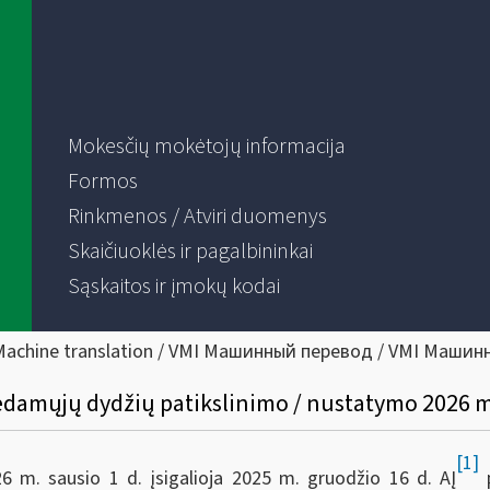
Mokesčių mokėtojų informacija
Formos
Rinkmenos / Atviri duomenys
Skaičiuoklės ir pagalbininkai
Sąskaitos ir įmokų kodai
Machine translation / VMI Машинный перевод / VMI Машин
dedamųjų dydžių patikslinimo / nustatymo 2026 m
[1]
 m. sausio 1 d. įsigalioja 2025 m. gruodžio 16 d. AĮ
p