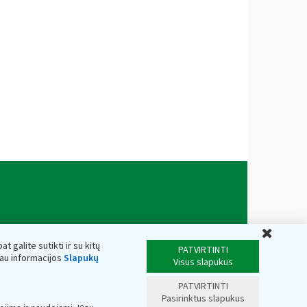
Uždar
t galite sutikti ir su kitų
PATVIRTINTI
iau informacijos
Slapukų
Visus slapukus
PATVIRTINTI
Pasirinktus slapukus