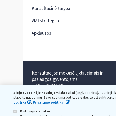
Konsultacinė taryba
VMI strategija
Apklausos
Konsultacijos mokesčių klausimais ir
paslaugos gyventojams:
+370 5 260 5060
Darbo laikas: I-IV 8.00-17.00, V 8.00-15.45.
Šioje svetainėje naudojami slapukai
(angl. cookies). Būtinieji s
Prieššventinę dieną - viena valanda trumpiau.
slapukų naudojimu. Savo sutikimą bet kada galėsite atšaukti pakei
Kiekvieno mėnesio antrą penktadienį 8.00 val. - 12.00 val.
politika
;
Privatumo politika.
Mano VMI
Paklausimas per
Būtinieji slapukai