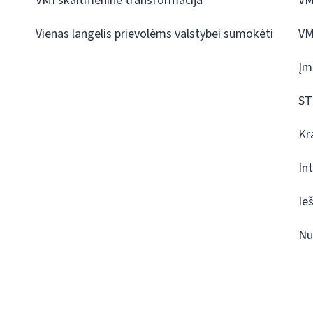
VMI skaitmeninė transformacija
VM
Vienas langelis prievolėms valstybei sumokėti
VM
Įm
ST
Kr
In
Ie
Nu