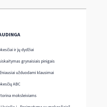
AUDINGA
kesčiai ir jų dydžiai
siskaitymas grynaisiais pinigais
žniausiai užduodami klausimai
kesčių ABC
ktorina moksleiviams