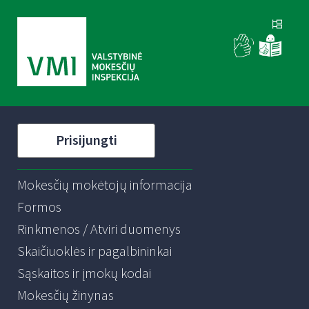
Prisijungti
Mokesčių mokėtojų informacija
Formos
Rinkmenos / Atviri duomenys
Skaičiuoklės ir pagalbininkai
Sąskaitos ir įmokų kodai
Mokesčių žinynas