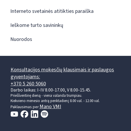
Interneto svetainės atitikties paraiška
Ieškome turto savininkų
Nuorodos
Konsultacijos mokesčių klausimais ir paslaugos
gyventojams:
+370 5 260 5060
Darbo laikas: I-IV 8.00-17.00, V 8.00-15.45.
Prieššventinę dieną - viena valanda trumpiau.
Kiekvieno mėnesio antrą penktadienį 8.00 val. - 12.00 val.
Mano VMI
Paklausimas per