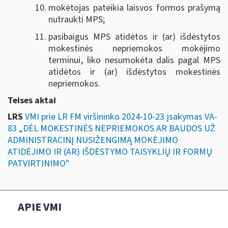
mokėtojas pateikia laisvos formos prašymą
nutraukti MPS;
pasibaigus MPS atidėtos ir (ar) išdėstytos
mokestinės nepriemokos mokėjimo
terminui, liko nesumokėta dalis pagal MPS
atidėtos ir (ar) išdėstytos mokestinės
nepriemokos.
Teises aktai
LRS
VMI prie LR FM viršininko 2024-10-23 įsakymas VA-
83 „DĖL MOKESTINĖS NEPRIEMOKOS AR BAUDOS UŽ
ADMINISTRACINĮ NUSIŽENGIMĄ MOKĖJIMO
ATIDĖJIMO IR (AR) IŠDĖSTYMO TAISYKLIŲ IR FORMŲ
PATVIRTINIMO"
APIE VMI