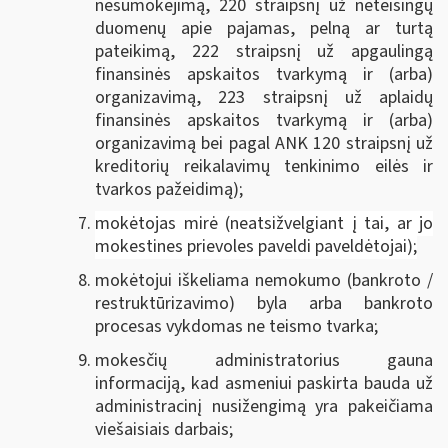
nesumokėjimą, 220 straipsnį už neteisingų
duomenų apie pajamas, pelną ar turtą
pateikimą, 222 straipsnį už apgaulingą
finansinės apskaitos tvarkymą ir (arba)
organizavimą, 223 straipsnį už aplaidų
finansinės apskaitos tvarkymą ir (arba)
organizavimą bei pagal ANK 120 straipsnį už
kreditorių reikalavimų tenkinimo eilės ir
tvarkos pažeidimą);
mokėtojas mirė (neatsižvelgiant į tai, ar jo
mokestines prievoles paveldi paveldėtojai);
mokėtojui iškeliama nemokumo (bankroto /
restruktūrizavimo) byla arba bankroto
procesas vykdomas ne teismo tvarka;
mokesčių administratorius gauna
informaciją, kad asmeniui paskirta bauda už
administracinį nusižengimą yra pakeičiama
viešaisiais darbais;