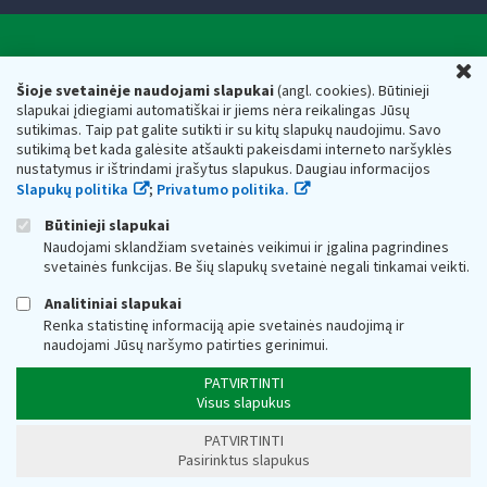
Valstybinė mokesčių inspekcija prie Lietuvos
U
Respublikos finansų ministerijos
Šioje svetainėje naudojami slapukai
(angl. cookies). Būtinieji
slapukai įdiegiami automatiškai ir jiems nėra reikalingas Jūsų
Biudžetinė įstaiga. Juridinio asmens kodas — 188659752,
sutikimas. Taip pat galite sutikti ir su kitų slapukų naudojimu. Savo
adresas: Vasario 16-osios g. 14, 01107 Vilnius, Lietuva, el.paštas:
sutikimą bet kada galėsite atšaukti pakeisdami interneto naršyklės
vmi@vmi.lt
, E. pristatymo dėžutės adresas 188659752
nustatymus ir ištrindami įrašytus slapukus. Daugiau informacijos
Duomenys apie Valstybinę mokesčių inspekciją prie Lietuvos
Slapukų politika
;
Privatumo politika.
Respublikos finansų ministerijos kaupiami ir saugomi Juridinių
asmenų registre
Būtinieji slapukai
Naudojami sklandžiam svetainės veikimui ir įgalina pagrindines
svetainės funkcijas. Be šių slapukų svetainė negali tinkamai veikti.
Analitiniai slapukai
Renka statistinę informaciją apie svetainės naudojimą ir
naudojami Jūsų naršymo patirties gerinimui.
PATVIRTINTI
Visus slapukus
PATVIRTINTI
Pasirinktus slapukus