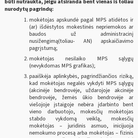
būti nutraukta, jeigu atsiranda bent vienas iš toliau
nurodytų pagrindų:
mokėtojas apskundė pagal MPS atidėtos ir
(ar) išdėstytos mokestinės nepriemokos ar
baudos už administracinį
nusižengimą(toliau- AN) apskaičiavimo
pagrįstumą;
mokėtojas nesilaiko MPS sąlygų
(nevykdomas MPS grafikas);
paaiškėja aplinkybės, pagrindžiančios riziką,
kad mokėtojas negalės vykdyti MPS sąlygų
(akcinėje bendrovėje, uždarojoje akcinėje
bendrovėje, žemės ūkio bendrovėje ar
viešojoje įstaigoje nebėra įdarbinto bent
vieno darbuotojo, mokesčių mokėtojas
stabdo vykdomą veiklą, mokesčių
mokėtojas – juridinis asmuo, inicijuoja
nemokumo procesą arba mokėtojas – fizinis