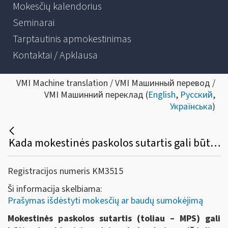
Mokesčių kalendorius
Seminarai
Tarptautinis apmokestinimas
Kontaktai / Apklausa
VMI Machine translation / VMI Машинный перевод /
VMI Машинний переклад (
English
,
Русский
,
Українська
)
Kada mokestinės paskolos sutartis gali būti nutraukta?
Registracijos numeris KM3515
Ši informacija skelbiama:
Prašymas išdėstyti mokesčių ar baudų sumokėjimą
Mokestinės paskolos sutartis (toliau – MPS) gali