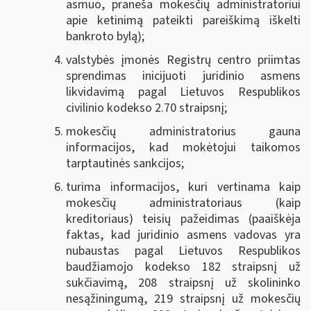
asmuo, praneša mokesčių administratoriui
apie ketinimą pateikti pareiškimą iškelti
bankroto bylą);
valstybės įmonės Registrų centro priimtas
sprendimas inicijuoti juridinio asmens
likvidavimą pagal Lietuvos Respublikos
civilinio kodekso 2.70 straipsnį;
mokesčių administratorius gauna
informacijos, kad mokėtojui taikomos
tarptautinės sankcijos;
turima informacijos, kuri vertinama kaip
mokesčių administratoriaus (kaip
kreditoriaus) teisių pažeidimas (paaiškėja
faktas, kad juridinio asmens vadovas yra
nubaustas pagal Lietuvos Respublikos
baudžiamojo kodekso 182 straipsnį už
sukčiavimą, 208 straipsnį už skolininko
nesąžiningumą, 219 straipsnį už mokesčių